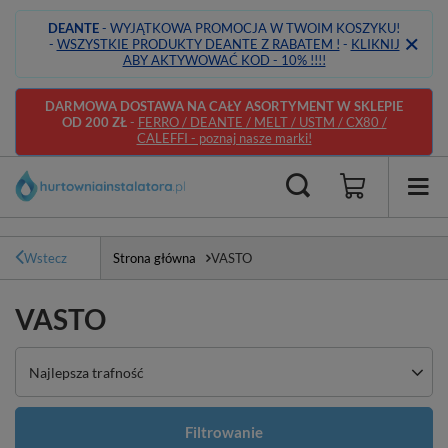
DEANTE
- WYJĄTKOWA PROMOCJA W TWOIM KOSZYKU!
-
WSZYSTKIE PRODUKTY DEANTE Z RABATEM !
-
KLIKNIJ
ABY AKTYWOWAĆ KOD - 10% !!!!
DARMOWA DOSTAWA NA CAŁY ASORTYMENT W SKLEPIE
OD 200 ZŁ
-
FERRO / DEANTE / MELT / USTM / CX80 /
CALEFFI - poznaj nasze marki!
Wstecz
Strona główna
VASTO
VASTO
Zmień sortowanie
Najlepsza trafność
Filtrowanie