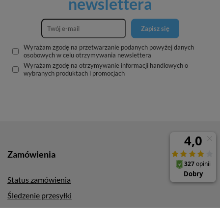
newslettera
Zapisz się
Wyrażam zgodę na przetwarzanie podanych powyżej danych
osobowych w celu otrzymywania newslettera
Wyrażam zgodę na otrzymywanie informacji handlowych o
wybranych produktach i promocjach
Zamówienia
Status zamówienia
Śledzenie przesyłki
Chcę zareklamować produkt