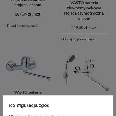
VASTO bateria
stojąca, chrom
zlewozmywakowa
stojąca asymetryczna,
107,99 zł
/
szt.
chrom
+ Dodaj do porównania
129,60 zł
/
szt.
+ Dodaj do porównania
VASTO bateria
zlewozmywakowa
VASTO bateria wannowa
ścienna, chrom
z wylewką 350mm z
Konfiguracja zgód
zestawem natryskowym
142,56 zł
/
szt.
U28, chrom