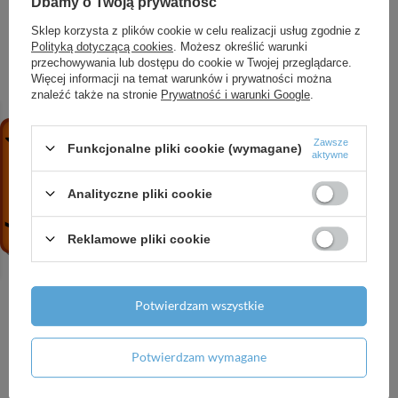
Dbamy o Twoją prywatność
259,23 zł
/
szt.
+ Dodaj do porównania
Sklep korzysta z plików cookie w celu realizacji usług zgodnie z
Polityką dotyczącą cookies
. Możesz określić warunki
przechowywania lub dostępu do cookie w Twojej przeglądarce.
+ Dodaj do porównania
Więcej informacji na temat warunków i prywatności można
znaleźć także na stronie
Prywatność i warunki Google
.
Zawsze
Funkcjonalne pliki cookie (wymagane)
aktywne
Analityczne pliki cookie
Reklamowe pliki cookie
VASTO bateria bidetowa,
VASTO bateria wannowa
korek automatyczny z
z wylewką 350mm bez
tworzywa, chrom
zestawu natryskowego,
Potwierdzam wszystkie
chrom
129,60 zł
/
szt.
216,02 zł
/
szt.
Potwierdzam wymagane
+ Dodaj do porównania
+ Dodaj do porównania