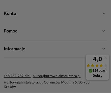
Konto
Pomoc
Informacje
+48 787-787-491
biuro@hurtowniainstalatora.pl
Hurtownia Instalatora
,
ul. Obrońców Modlina 5
,
30-733
Kraków
W sklepie prezentujemy ceny brutto (z VAT).
Stawki VAT dla konsumentów z kraju:
Polska
.