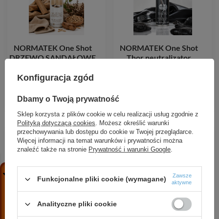
NORMATEK One Shot
NORMATEK One Shot
DRZEWO SANDAŁOWE
Thor neutralizator
neutralizator zapachów
zapachów 600 ml
600 ml
Konfiguracja zgód
17,99 zł
/
szt.
17,99 zł
/
szt.
Dbamy o Twoją prywatność
Sklep korzysta z plików cookie w celu realizacji usług zgodnie z
Polityką dotyczącą cookies
. Możesz określić warunki
przechowywania lub dostępu do cookie w Twojej przeglądarce.
Więcej informacji na temat warunków i prywatności można
znaleźć także na stronie
Prywatność i warunki Google
.
Zawsze
Funkcjonalne pliki cookie (wymagane)
aktywne
Analityczne pliki cookie
NORMATEK One Shot
CX80 Cleaner 500 ml –