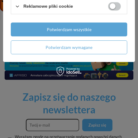
Corleone neutralizator
Koncentrat czyszcząco-
Reklamowe pliki cookie
zapachów 600 ml
odtłuszczający do metalu,
plastiku i lakieru
17,99 zł
/
szt.
20,09 zł
/
szt.
Potwierdzam wszystkie
Potwierdzam wymagane
Zapisz się do naszego
newslettera
Zapisz się
Wyrażam zgodę na przetwarzanie podanych powyżej danych