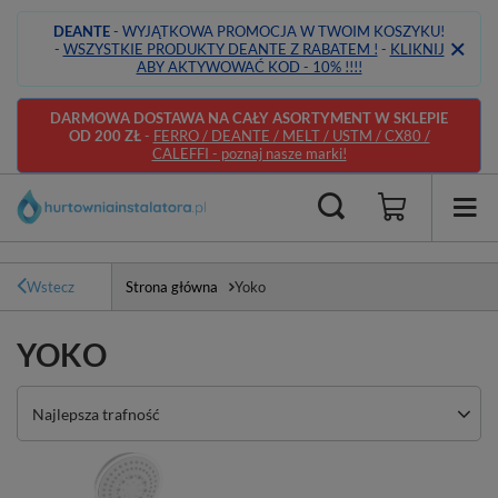
DEANTE
- WYJĄTKOWA PROMOCJA W TWOIM KOSZYKU!
-
WSZYSTKIE PRODUKTY DEANTE Z RABATEM !
-
KLIKNIJ
ABY AKTYWOWAĆ KOD - 10% !!!!
DARMOWA DOSTAWA NA CAŁY ASORTYMENT W SKLEPIE
OD 200 ZŁ
-
FERRO / DEANTE / MELT / USTM / CX80 /
CALEFFI - poznaj nasze marki!
Wstecz
Strona główna
Yoko
YOKO
Zmień sortowanie
Najlepsza trafność