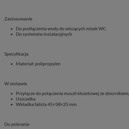
Zastosowanie
Do podłączenia wody do wiszących misek WC
Do systemów instalacyjnych
Specyfikacja
Materiał: polipropylen
W zestawie
Przyłącze do połączenia muszli klozetowej ze zbiornikie
Uszczelka
Wkładka falista 45×58×25 mm
Do pobrania