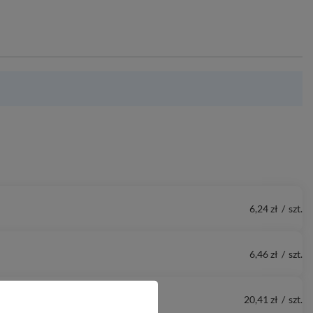
6,24 zł
/
szt.
6,46 zł
/
szt.
20,41 zł
/
szt.