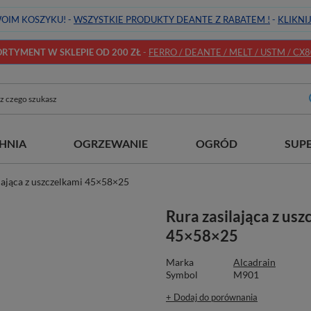
OIM KOSZYKU! -
WSZYSTKIE PRODUKTY DEANTE Z RABATEM !
-
KLIKNI
TYMENT W SKLEPIE OD 200 ZŁ
-
FERRO / DEANTE / MELT / USTM / CX80 
HNIA
OGRZEWANIE
OGRÓD
SUP
lająca z uszczelkami 45×58×25
Rura zasilająca z usz
45×58×25
Marka
Alcadrain
Symbol
M901
+ Dodaj do porównania