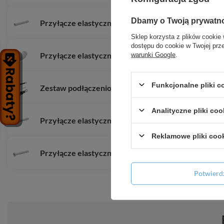
Dbamy o Twoją prywatn
Przyłącze elastyczne 40×40
Sklep korzysta z plików cookie 
dostępu do cookie w Twojej prz
Przyłącze elastyczne WC
warunki Google
.
Funkcjonalne pliki 
Zestaw podłączeniowy
Analityczne pliki coo
Przyłącze elastyczne 6/4
Reklamowe pliki coo
Przyłącze elastyczne 5/4
Potwier