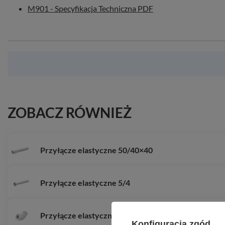
M901 - Specyfikacja Techniczna PDF
ZOBACZ RÓWNIEŻ
Przyłącze elastyczne 50/40×40
Przyłącze elastyczne 5/4
Przyłącze elastyczne WC
Konfiguracja zgód