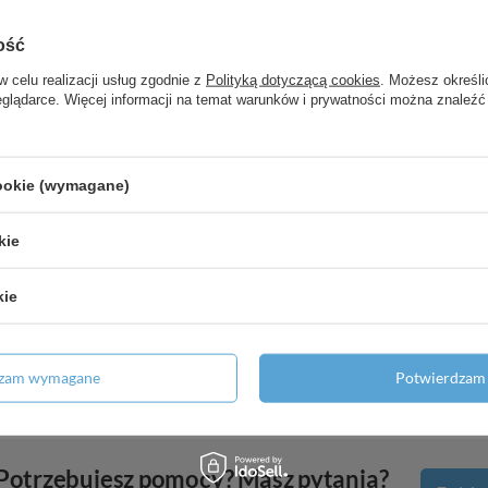
ość
w celu realizacji usług zgodnie z
Polityką dotyczącą cookies
. Możesz określi
eglądarce. Więcej informacji na temat warunków i prywatności można znaleźć
cookie (wymagane)
kie
kie
dzam wymagane
Potwierdzam 
Potrzebujesz pomocy? Masz pytania?