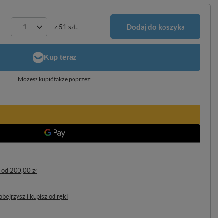
Dodaj do koszyka
z
51
szt.
Możesz kupić także poprzez:
od
200,00 zł
bejrzysz i kupisz od ręki