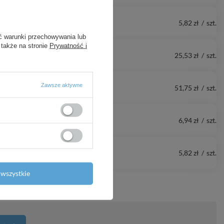
5,82 zł
/
szt.
ć warunki przechowywania lub
 także na stronie
Prywatność i
25,53 zł
/
szt.
Zawsze aktywne
51,75 zł
/
szt.
6,94 zł
/
szt.
5,82 zł
/
szt.
wszystkie