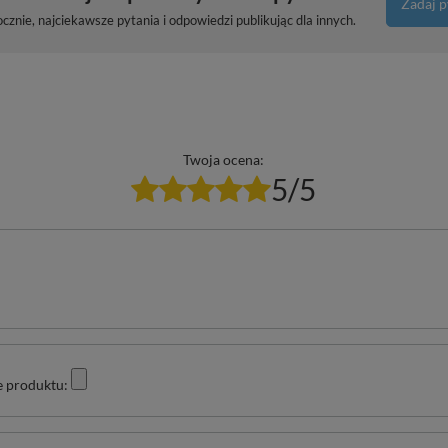
Zadaj p
znie, najciekawsze pytania i odpowiedzi publikując dla innych.
Twoja ocena:
5/5
e produktu: