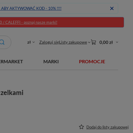
J ABY AKTYWOWAĆ KOD - 10% !!!!
/ CALEFFI - poznaj nasze marki!
zł
Zaloguj się
Listy zakupowe
0,00 zł
ERMARKET
MARKI
PROMOCJE
czelkami
Dodaj do listy zakupowej