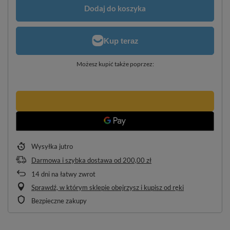
Dodaj do koszyka
Możesz kupić także poprzez:
Wysyłka
jutro
Darmowa i szybka dostawa
od
200,00 zł
14
dni na łatwy zwrot
Sprawdź, w którym sklepie obejrzysz i kupisz od ręki
Bezpieczne zakupy