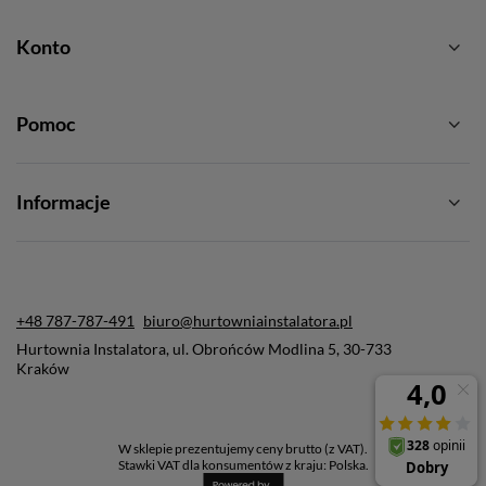
Konto
Pomoc
Informacje
+48 787-787-491
biuro@hurtowniainstalatora.pl
Hurtownia Instalatora
,
ul. Obrońców Modlina 5
,
30-733
Kraków
W sklepie prezentujemy ceny brutto (z VAT).
Stawki VAT dla konsumentów z kraju:
Polska
.