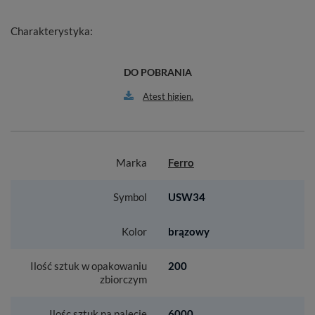
Charakterystyka:
DO POBRANIA
Atest higien.
Marka
Ferro
Symbol
USW34
Kolor
brązowy
Ilość sztuk w opakowaniu
200
zbiorczym
Ilośc sztuk na palecie
6000