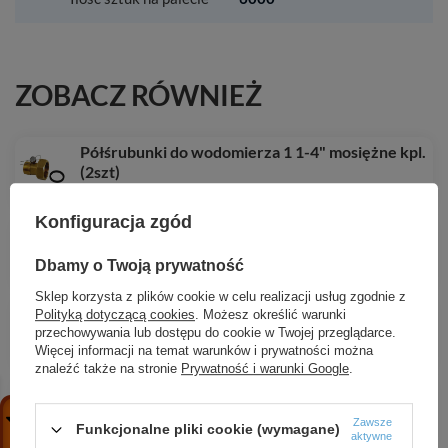
ZOBACZ RÓWNIEŻ
Półśrubunki do wodomierza 1 1-4" mosiężne kpl.
(2szt)
76,94 zł
/
szt.
Konfiguracja zgód
Półśrubunki do wodomierza 1" mosiężne kpl.
(2szt)
Dbamy o Twoją prywatność
52,36 zł
/
szt.
Sklep korzysta z plików cookie w celu realizacji usług zgodnie z
Konsola wodomierzowa DN15 z uszczelkami,
Polityką dotyczącą cookies
. Możesz określić warunki
śrubami i kołkami
przechowywania lub dostępu do cookie w Twojej przeglądarce.
Więcej informacji na temat warunków i prywatności można
69,57 zł
/
szt.
znaleźć także na stronie
Prywatność i warunki Google
.
Półśrubunki do wodomierza 3-4" mosiężne kpl.
(2szt)
Zawsze
Funkcjonalne pliki cookie (wymagane)
25,02 zł
/
szt.
aktywne