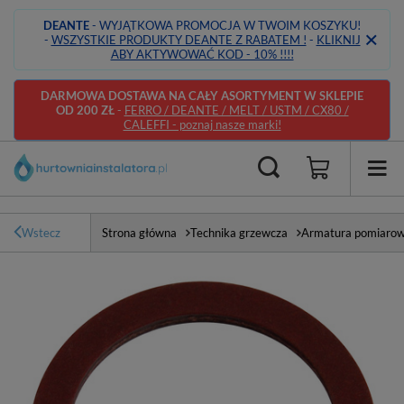
DEANTE
- WYJĄTKOWA PROMOCJA W TWOIM KOSZYKU!
-
WSZYSTKIE PRODUKTY DEANTE Z RABATEM !
-
KLIKNIJ
ABY AKTYWOWAĆ KOD - 10% !!!!
DARMOWA DOSTAWA NA CAŁY ASORTYMENT W SKLEPIE
OD 200 ZŁ
-
FERRO / DEANTE / MELT / USTM / CX80 /
CALEFFI - poznaj nasze marki!
Wstecz
Strona główna
Technika grzewcza
Armatura pomiaro