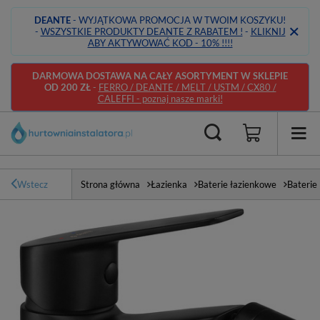
DEANTE
- WYJĄTKOWA PROMOCJA W TWOIM KOSZYKU!
-
WSZYSTKIE PRODUKTY DEANTE Z RABATEM !
-
KLIKNIJ
ABY AKTYWOWAĆ KOD - 10% !!!!
DARMOWA DOSTAWA NA CAŁY ASORTYMENT W SKLEPIE
OD 200 ZŁ
-
FERRO / DEANTE / MELT / USTM / CX80 /
CALEFFI - poznaj nasze marki!
Wstecz
Strona główna
Łazienka
Baterie łazienkowe
Baterie