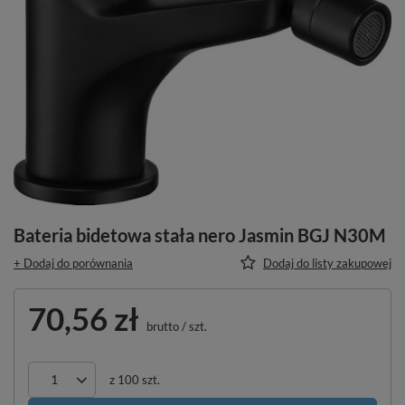
Bateria bidetowa stała nero Jasmin BGJ N30M
+ Dodaj do porównania
Dodaj do listy zakupowej
70,56 zł
brutto
/
szt.
z
100
szt.