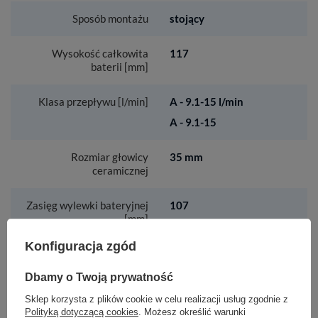
Sposób montażu
stojący
Wysokość całkowita
117
baterii [mm]
Klasa przepływu [l/min]
A - 9.1-15 l/min
A - 9.1-15
Rozmiar głowicy
35 mm
ceramicznej
Zasięg wylewki bateryjnej
107
[mm]
Konfiguracja zgód
Długość [mm]
450
Dbamy o Twoją prywatność
Typ aeratora
honeycomb
Sklep korzysta z plików cookie w celu realizacji usług zgodnie z
Polityką dotyczącą cookies
. Możesz określić warunki