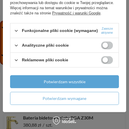
Rozmiar aeratora
M22
przechowywania lub dostępu do cookie w Twojej przeglądarce.
Więcej informacji na temat warunków i prywatności można
znaleźć także na stronie
Prywatność i warunki Google
.
Gwint od instalacji
3/8''
Zawsze
Gwint przyłącza
M10
Funkcjonalne pliki cookie (wymagane)
aktywne
Analityczne pliki cookie
ZOBACZ RÓWNIEŻ
Reklamowe pliki cookie
Bateria bidetowa stała chrom Arnika BQA 030M
423,20 zł
/
szt.
Potwierdzam wszystkie
Bateria bidetowa stała titanium Arnika BQA
Potwierdzam wymagane
D30M
559,20 zł
/
szt.
Bateria bidetowa złoty BGA Z30M
380,88 zł
/
szt.