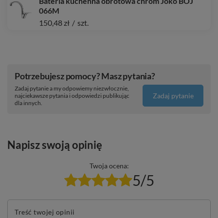
Bateria kuchenna obrotowa chrom Joko BOJ
066M
150,48 zł
/
szt.
Potrzebujesz pomocy? Masz pytania?
Zadaj pytanie a my odpowiemy niezwłocznie,
Zadaj pytanie
najciekawsze pytania i odpowiedzi publikując
dla innych.
Napisz swoją opinię
Twoja ocena:
5/5
Treść twojej opinii