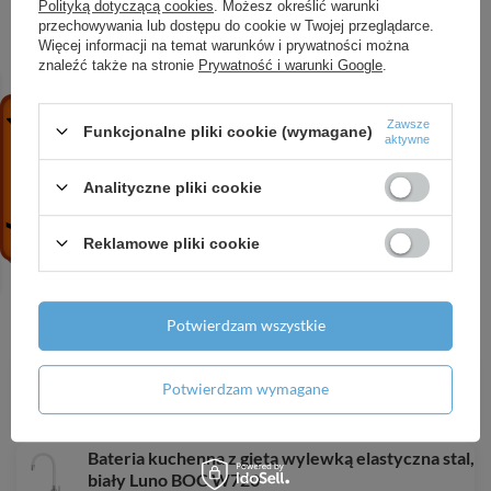
Polityką dotyczącą cookies
. Możesz określić warunki
[mm]
przechowywania lub dostępu do cookie w Twojej przeglądarce.
Więcej informacji na temat warunków i prywatności można
znaleźć także na stronie
Prywatność i warunki Google
.
Typ aeratora
honeycomb
Zawsze
Rozmiar aeratora
M24
Funkcjonalne pliki cookie (wymagane)
aktywne
Dźwignia typu Clinic/
Tak
Analityczne pliki cookie
medyczna
Reklamowe pliki cookie
ZOBACZ RÓWNIEŻ
Potwierdzam wszystkie
Bateria kuchenna obrotowa chrom Teno BON
Potwierdzam wymagane
060D
150,48 zł
/
szt.
Bateria kuchenna z giętą wylewką elastyczna stal,
biały Luno BOC W720