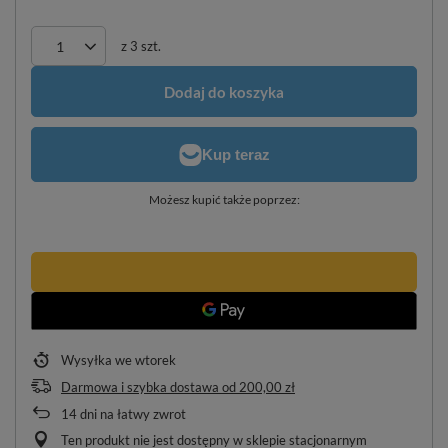
z
3
szt.
Dodaj do koszyka
Możesz kupić także poprzez:
Wysyłka
we wtorek
Darmowa i szybka dostawa
od
200,00 zł
14
dni na łatwy zwrot
Ten produkt nie jest dostępny w sklepie stacjonarnym