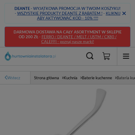
DEANTE
- WYJĄTKOWA PROMOCJA W TWOIM KOSZYKU!
-
WSZYSTKIE PRODUKTY DEANTE Z RABATEM !
-
KLIKNIJ
ABY AKTYWOWAĆ KOD - 10% !!!!
DARMOWA DOSTAWA NA CAŁY ASORTYMENT W SKLEPIE
OD 200 ZŁ
-
FERRO / DEANTE / MELT / USTM / CX80 /
CALEFFI - poznaj nasze marki!
Wstecz
Strona główna
Kuchnia
Baterie kuchenne
Bateria ku