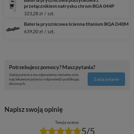
przełącznikiem natrysku chrom BGA 044P
323,28 zł
/
szt.
Bateria prysznicowa ścienna titanium BQA D40M
639,20 zł
/
szt.
Potrzebujesz pomocy? Masz pytania?
Zadaj pytanie a my odpowiemy niezwłocznie,
Zadaj pytanie
najciekawsze pytania i odpowiedzi publikując
dla innych.
Napisz swoją opinię
Twoja ocena:
5/5