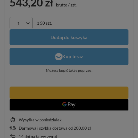
543,20 zł
brutto
/
szt.
z
50
szt.
Dodaj do koszyka
Możesz kupić także poprzez:
Wysyłka
w poniedziałek
Darmowa i szybka dostawa
od
200,00 zł
14
dni na łatwy zwrot