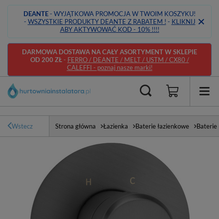
DEANTE
- WYJĄTKOWA PROMOCJA W TWOIM KOSZYKU!
-
WSZYSTKIE PRODUKTY DEANTE Z RABATEM !
-
KLIKNIJ
ABY AKTYWOWAĆ KOD - 10% !!!!
DARMOWA DOSTAWA NA CAŁY ASORTYMENT W SKLEPIE
OD 200 ZŁ
-
FERRO / DEANTE / MELT / USTM / CX80 /
CALEFFI - poznaj nasze marki!
Wstecz
Strona główna
Łazienka
Baterie łazienkowe
Baterie