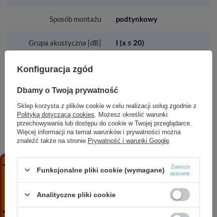
Sposób montażu
podtynkowy
Grupa akustyczna [dB]
I (x ≤ 20)
Wysokość całkowita
84
Konfiguracja zgód
baterii [mm]
Dbamy o Twoją prywatność
Klasa przepływu [l/min]
S - 15.1-19.8 l/min
Sklep korzysta z plików cookie w celu realizacji usług zgodnie z
S - 15.1-19.8
Polityką dotyczącą cookies
. Możesz określić warunki
przechowywania lub dostępu do cookie w Twojej przeglądarce.
Więcej informacji na temat warunków i prywatności można
Rozmiar głowicy
35 mm
znaleźć także na stronie
Prywatność i warunki Google
.
ceramicznej
Zawsze
Funkcjonalne pliki cookie (wymagane)
aktywne
ZOBACZ RÓWNIEŻ
Analityczne pliki cookie