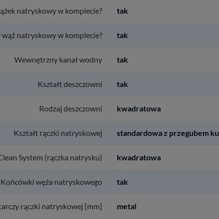
rążek natryskowy w komplecie?
tak
 wąż natryskowy w komplecie?
tak
Wewnętrzny kanał wodny
tak
Kształt deszczowni
tak
Rodzaj deszczowni
kwadratowa
Kształt rączki natryskowej
standardowa z przegubem k
Clean System (rączka natrysku)
kwadratowa
Końcówki węża natryskowego
tak
arczy rączki natryskowej [mm]
metal