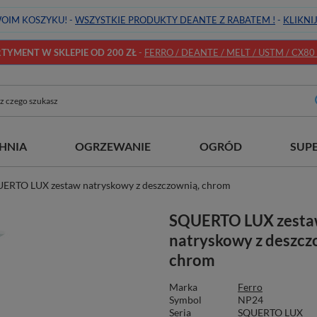
OIM KOSZYKU! -
WSZYSTKIE PRODUKTY DEANTE Z RABATEM !
-
KLIKNI
YMENT W SKLEPIE OD 200 ZŁ
-
FERRO / DEANTE / MELT / USTM / CX80 / 
HNIA
OGRZEWANIE
OGRÓD
SUP
ERTO LUX zestaw natryskowy z deszczownią, chrom
SQUERTO LUX zest
natryskowy z deszcz
chrom
Marka
Ferro
Symbol
NP24
Seria
SQUERTO LUX