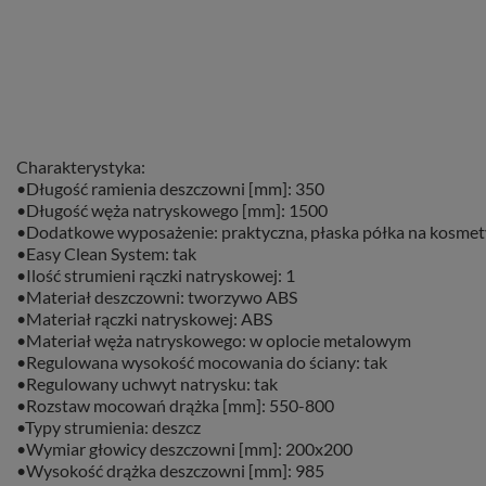
Charakterystyka:
•Długość ramienia deszczowni [mm]: 350
•Długość węża natryskowego [mm]: 1500
•Dodatkowe wyposażenie: praktyczna, płaska półka na kosmety
•Easy Clean System: tak
•Ilość strumieni rączki natryskowej: 1
•Materiał deszczowni: tworzywo ABS
•Materiał rączki natryskowej: ABS
•Materiał węża natryskowego: w oplocie metalowym
•Regulowana wysokość mocowania do ściany: tak
•Regulowany uchwyt natrysku: tak
•Rozstaw mocowań drążka [mm]: 550-800
•Typy strumienia: deszcz
•Wymiar głowicy deszczowni [mm]: 200x200
•Wysokość drążka deszczowni [mm]: 985