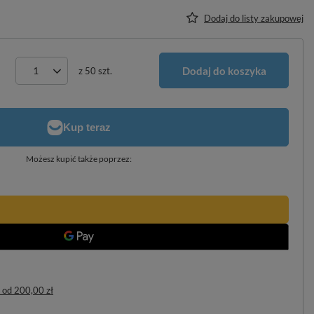
Dodaj do listy zakupowej
Dodaj do koszyka
z
50
szt.
Możesz kupić także poprzez:
od
200,00 zł