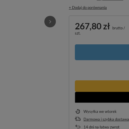
+ Dodaj do porównania
267,80 zł
brutto
/
szt.
Wysyłka
we wtorek
Darmowa i szybka dostawa
14
dni na łatwy zwrot