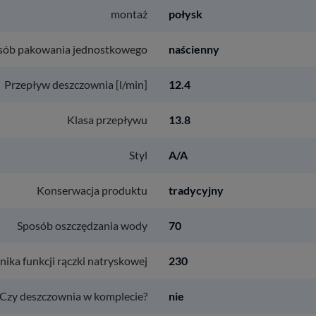
montaż
połysk
sób pakowania jednostkowego
naścienny
Przepływ deszczownia [l/min]
12.4
Klasa przepływu
13.8
Styl
A/A
Konserwacja produktu
tradycyjny
Sposób oszczędzania wody
70
nika funkcji rączki natryskowej
230
Czy deszczownia w komplecie?
nie