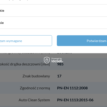
Regulowany uchwyt natrysku
tak
kie
Rozstaw mocowań drążka [mm]
550-800
kie
System oszczędzania wody
nie
Typy strumienia
deszcz
dzam wymagane
Potwierdzam 
miar głowicy deszczowni [mm]
200x200
kość drążka deszczowni [mm]
985
Znak budowlany
17
Zgodność z normą
PN-EN 1112:2008
Auto Clean System
PN-EN 1113:2015-06