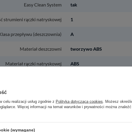
Easy Clean System
tak
ść strumieni rączki natryskowej
1
Klasa przepływu (deszczownia)
A
Materiał deszczowni
tworzywo ABS
Materiał rączki natryskowej
ABS
Materiał węża natryskowego
w oplocie metalowym
ość
ysokość drążka natryskowego
nie
w celu realizacji usług zgodnie z
Polityką dotyczącą cookies
. Możesz określi
eglądarce. Więcej informacji na temat warunków i prywatności można znaleźć
ysokość mocowania do ściany
tak
 odstęp deszczowni od ściany
nie
cookie (wymagane)