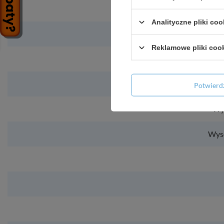
Analityczne pliki coo
Reklamowe pliki coo
Potwier
Wy
Wyso