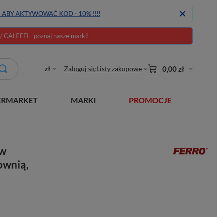
J ABY AKTYWOWAĆ KOD - 10% !!!!
CALEFFI - poznaj nasze marki!
zł
Zaloguj się
Listy zakupowe
0,00 zł
ERMARKET
MARKI
PROMOCJE
aw
ownią,