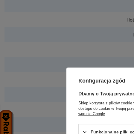
Ilo
Konfiguracja zgód
Dbamy o Twoją prywatn
Regulowana w
Sklep korzysta z plików cookie 
dostępu do cookie w Twojej prz
Regulowana w
warunki Google
.
Regulowany
Funkcjonalne pliki 