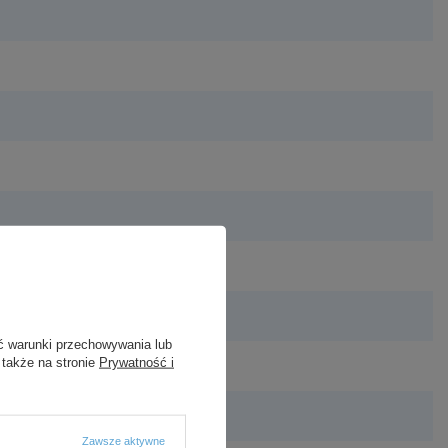
ć warunki przechowywania lub
 także na stronie
Prywatność i
Zawsze aktywne