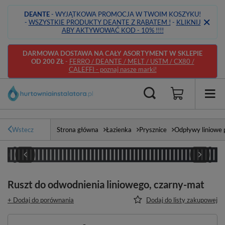
DEANTE
- WYJĄTKOWA PROMOCJA W TWOIM KOSZYKU!
-
WSZYSTKIE PRODUKTY DEANTE Z RABATEM !
-
KLIKNIJ
ABY AKTYWOWAĆ KOD - 10% !!!!
DARMOWA DOSTAWA NA CAŁY ASORTYMENT W SKLEPIE
OD 200 ZŁ
-
FERRO / DEANTE / MELT / USTM / CX80 /
CALEFFI - poznaj nasze marki!
Wstecz
Strona główna
Łazienka
Prysznice
Odpływy liniowe 
Ruszt do odwodnienia liniowego, czarny-mat
+ Dodaj do porównania
Dodaj do listy zakupowej