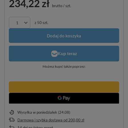
234,22 zł
brutto
/
szt.
z
50
szt.
Dodaj do koszyka
Możesz kupić także poprzez:
Wysyłka
w poniedziałek (24.08)
Darmowa i szybka dostawa
od
200,00 zł
14
dni na łatwy zwrot