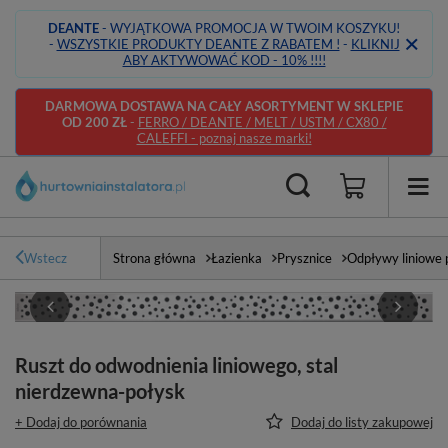
DEANTE
- WYJĄTKOWA PROMOCJA W TWOIM KOSZYKU!
-
WSZYSTKIE PRODUKTY DEANTE Z RABATEM !
-
KLIKNIJ
ABY AKTYWOWAĆ KOD - 10% !!!!
DARMOWA DOSTAWA NA CAŁY ASORTYMENT W SKLEPIE
OD 200 ZŁ
-
FERRO / DEANTE / MELT / USTM / CX80 /
CALEFFI - poznaj nasze marki!
Wstecz
Strona główna
Łazienka
Prysznice
Odpływy liniowe 
Ruszt do odwodnienia liniowego, stal
nierdzewna-połysk
+ Dodaj do porównania
Dodaj do listy zakupowej