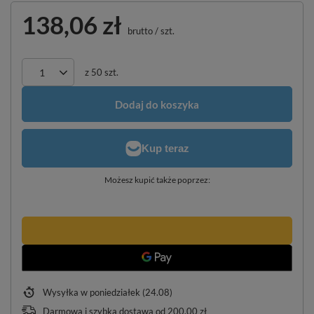
138,06 zł
brutto
/
szt.
z
50
szt.
Dodaj do koszyka
Możesz kupić także poprzez:
Wysyłka
w poniedziałek (24.08)
Darmowa i szybka dostawa
od
200,00 zł