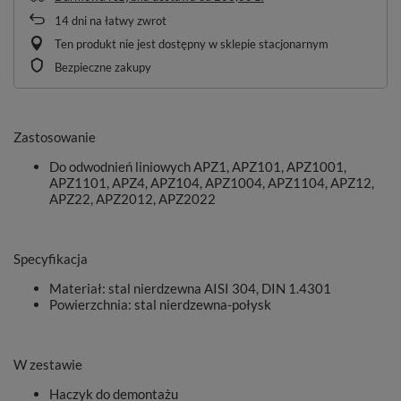
14
dni na łatwy zwrot
Ten produkt nie jest dostępny w sklepie stacjonarnym
Bezpieczne zakupy
Zastosowanie
Do odwodnień liniowych APZ1, APZ101, APZ1001,
APZ1101, APZ4, APZ104, APZ1004, APZ1104, APZ12,
APZ22, APZ2012, APZ2022
Specyfikacja
Materiał: stal nierdzewna AISI 304, DIN 1.4301
Powierzchnia: stal nierdzewna-połysk
W zestawie
Haczyk do demontażu