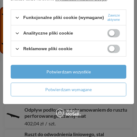
Ruszt do odwodnienia liniowego, stal
nierdzewna-mat
Zawsze
Funkcjonalne pliki cookie (wymagane)
209,06 zł
/
szt.
aktywne
Odpływ podłogowy z obramowaniem do rusztu
Analityczne pliki cookie
dwustronnego, czarny-mat
401,13 zł
/
szt.
Reklamowe pliki cookie
Kratka ściekowa 150×150/50/75 mm odpływ
boczny, kratka nierdzewna, kołnierz nierdzewny,
dwa poziomy izolacji, syfon mokro-suchy
Potwierdzam wszystkie
119,37 zł
/
szt.
Odpływ podłogowy z obramowaniem do rusztu
Potwierdzam wymagane
dwustronnego, czarny-mat
487,85 zł
/
szt.
Odpływ podłogowy z obramowaniem do rusztu
perforowanego, czarny-mat
402,04 zł
/
szt.
Ruszt do odwodnienia liniowego, stal