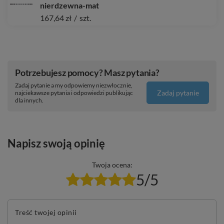
nierdzewna-mat
167,64 zł
/
szt.
Potrzebujesz pomocy? Masz pytania?
Zadaj pytanie a my odpowiemy niezwłocznie,
Zadaj pytanie
najciekawsze pytania i odpowiedzi publikując
dla innych.
Napisz swoją opinię
Twoja ocena:
5/5
Treść twojej opinii