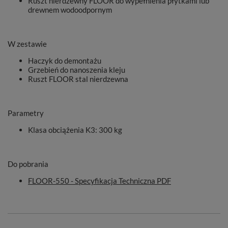
Ruszt nierdzewny FLOOR do wypełnienia płytkami lub
drewnem wodoodpornym
W zestawie
Haczyk do demontażu
Grzebień do nanoszenia kleju
Ruszt FLOOR stal nierdzewna
Parametry
Klasa obciążenia K3
: 300 kg
Do pobrania
FLOOR-550 - Specyfikacja Techniczna PDF