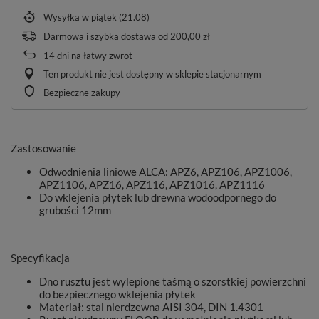
Wysyłka
w piątek (21.08)
Darmowa i szybka dostawa
od
200,00 zł
14
dni na łatwy zwrot
Ten produkt nie jest dostępny w sklepie stacjonarnym
Bezpieczne zakupy
Zastosowanie
Odwodnienia liniowe ALCA: APZ6, APZ106, APZ1006,
APZ1106, APZ16, APZ116, APZ1016, APZ1116
Do wklejenia płytek lub drewna wodoodpornego do
grubości 12mm
Specyfikacja
Dno rusztu jest wylepione taśmą o szorstkiej powierzchni
do bezpiecznego wklejenia płytek
Materiał: stal nierdzewna AISI 304, DIN 1.4301