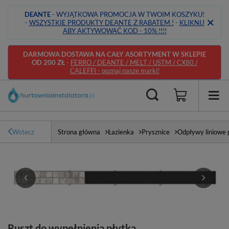
DEANTE
- WYJĄTKOWA PROMOCJA W TWOIM KOSZYKU!
-
WSZYSTKIE PRODUKTY DEANTE Z RABATEM !
-
KLIKNIJ
ABY AKTYWOWAĆ KOD - 10% !!!!
DARMOWA DOSTAWA NA CAŁY ASORTYMENT W SKLEPIE
OD 200 ZŁ
-
FERRO / DEANTE / MELT / USTM / CX80 /
CALEFFI - poznaj nasze marki!
Wstecz
Strona główna
Łazienka
Prysznice
Odpływy liniowe 
Ruszt do wypełnienia płytką