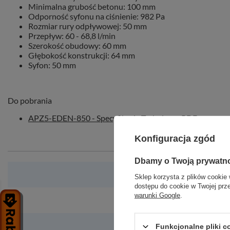
Minimalna grubość betonu
: 100 mm
Odporność syfonu na ciśnienie
: 982 Pa
Rozmiar rury odpływowej
: 50 mm
Przepływ
: 60 - 68,8 l/min
Szerokość obudowy
: 60 mm
Głębokość konstrukcji
: 64 mm
Syfon
: 50 mm
Do pobrania
APZ5-EDEN-850 - Specyfikacja Techniczna PDF
Konfiguracja zgód
Dbamy o Twoją prywatn
Sklep korzysta z plików cookie 
dostępu do cookie w Twojej prz
warunki Google
.
Funkcjonalne pliki 