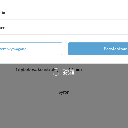
Odporność syfonu na ciśnienie
982 Pa
kie
Rozmiar rury odpływowej
50 mm
kie
Przepływ
60 - 68,8 l/min
dzam wymagane
Potwierdzam 
Szerokość obudowy
60 mm
Głębokość konstrukcji
64 mm
Syfon