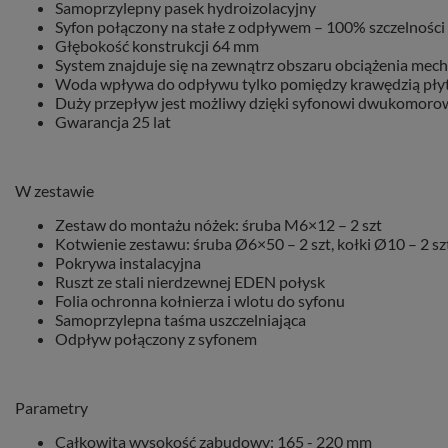
Samoprzylepny pasek hydroizolacyjny
Syfon połączony na stałe z odpływem – 100% szczelności
Głębokość konstrukcji 64 mm
System znajduje się na zewnątrz obszaru obciążenia mec
Woda wpływa do odpływu tylko pomiędzy krawędzią płytki
Duży przepływ jest możliwy dzięki syfonowi dwukomor
Gwarancja 25 lat
W zestawie
Zestaw do montażu nóżek: śruba M6×12 – 2 szt
Kotwienie zestawu: śruba Ø6×50 – 2 szt, kołki Ø10 – 2 szt
Pokrywa instalacyjna
Ruszt ze stali nierdzewnej EDEN połysk
Folia ochronna kołnierza i wlotu do syfonu
Samoprzylepna taśma uszczelniająca
Odpływ połączony z syfonem
Parametry
Całkowita wysokość zabudowy
: 165 - 220 mm