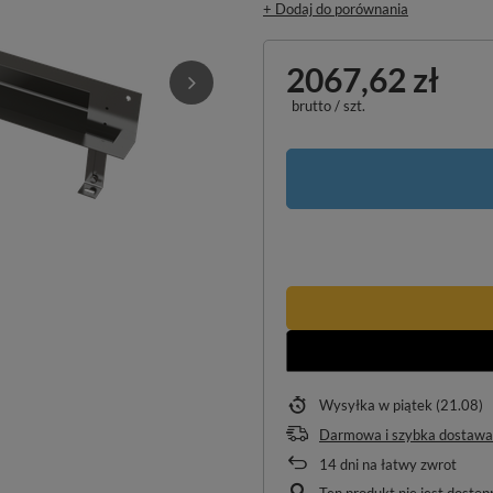
+ Dodaj do porównania
2067,62 zł
brutto
/
szt.
Wysyłka
w piątek (21.08)
Darmowa i szybka dostawa
14
dni na łatwy zwrot