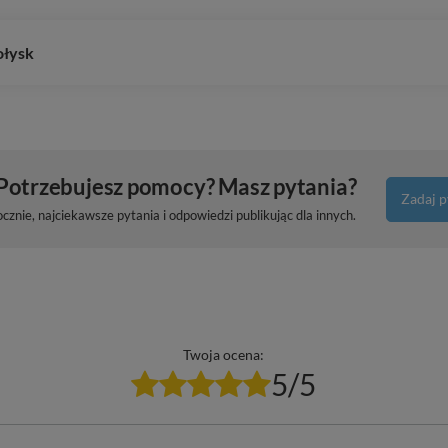
ołysk
Potrzebujesz pomocy? Masz pytania?
Zadaj p
znie, najciekawsze pytania i odpowiedzi publikując dla innych.
Twoja ocena:
5/5