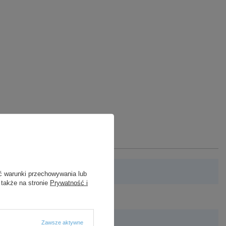
ć warunki przechowywania lub
 także na stronie
Prywatność i
Zawsze aktywne