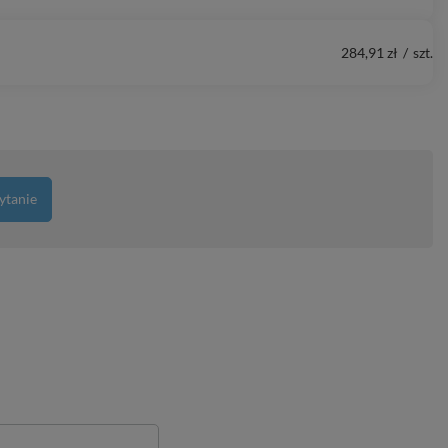
284,91 zł
/
szt.
ytanie