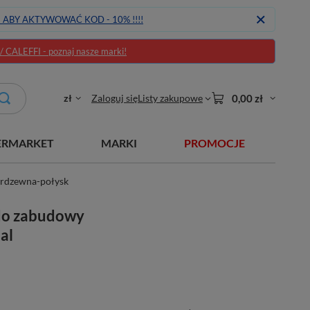
J ABY AKTYWOWAĆ KOD - 10% !!!!
CALEFFI - poznaj nasze marki!
zł
Zaloguj się
Listy zakupowe
0,00 zł
ERMARKET
MARKI
PROMOCJE
erdzewna-połysk
do zabudowy
al