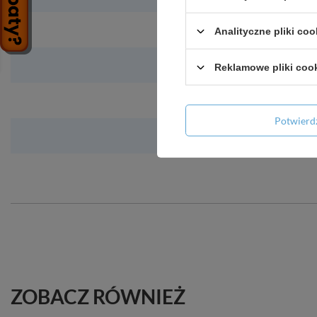
Analityczne pliki coo
Reklamowe pliki coo
Potwier
ZOBACZ RÓWNIEŻ