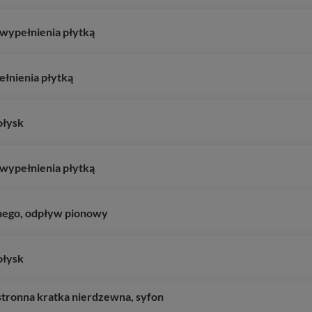
wypełnienia płytką
łnienia płytką
ołysk
wypełnienia płytką
nego, odpływ pionowy
ołysk
tronna kratka nierdzewna, syfon