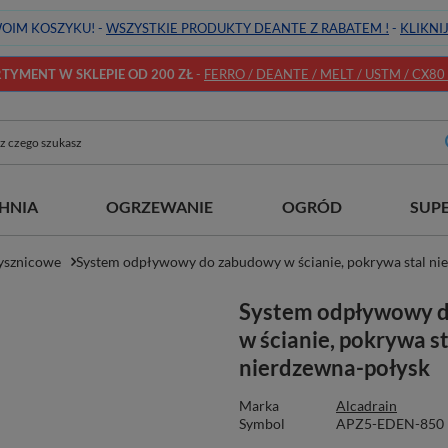
OIM KOSZYKU! -
WSZYSTKIE PRODUKTY DEANTE Z RABATEM !
-
KLIKNI
YMENT W SKLEPIE OD 200 ZŁ
-
FERRO / DEANTE / MELT / USTM / CX80 / 
HNIA
OGRZEWANIE
OGRÓD
SUP
ysznicowe
System odpływowy do zabudowy w ścianie, pokrywa stal ni
System odpływowy 
w ścianie, pokrywa st
nierdzewna-połysk
Marka
Alcadrain
Symbol
APZ5-EDEN-850