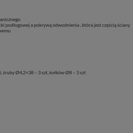
hanicznego
 podłogowej a pokrywą odwodnienia , która jest częścią ściany
owemu
, śruby Ø4,2×38 – 3 szt, kołków Ø8 – 3 szt