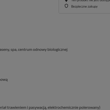
Ten produkt nie jest dostę
Bezpieczne zakupy
baseny, spa, centrum odnowy biologicznej
anową
eriał trawieniem i pasywacją, elektrochemicznie polerowany)