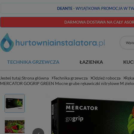
DEANTE
- WYJĄTKOWA PROMOCJA W TW
DARMOWA DOSTAWA NA CAŁY ASORT
TECHNIKA GRZEWCZA
ŁAZIENKA
KUC
Jesteś tutaj:
Strona główna
Technika grzewcza
Odzież robocza
Ręka
MERCATOR GOGRIP GREEN Mocne grube rękawiczki nitrylowe M zielon