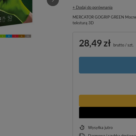
+ Dodaj do porównania
MERCATOR GOGRIP GREEN Mocne grub
teksturą 3D
28,49 zł
brutto
/
szt.
Wysyłka
jutro
Darmowa i szybka dostawa