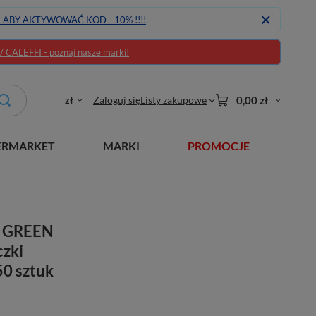
J ABY AKTYWOWAĆ KOD - 10% !!!!
CALEFFI - poznaj nasze marki!
zł
Zaloguj się
Listy zakupowe
0,00 zł
ERMARKET
MARKI
PROMOCJE
 GREEN
zki
50 sztuk