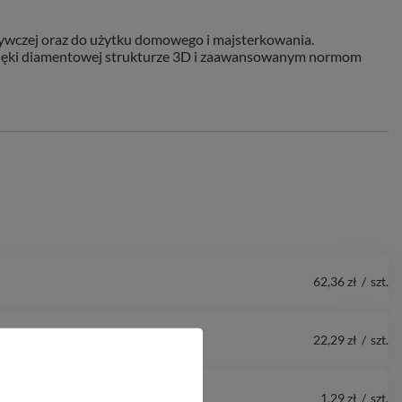
żywczej oraz do użytku domowego i majsterkowania.
Dzięki diamentowej strukturze 3D i zaawansowanym normom
62,36 zł
/
szt.
22,29 zł
/
szt.
1,29 zł
/
szt.