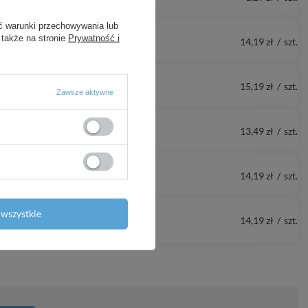
ć warunki przechowywania lub
 także na stronie
Prywatność i
14,19 zł
/
szt.
15,19 zł
/
szt.
Zawsze aktywne
13,49 zł
/
szt.
14,19 zł
/
szt.
wszystkie
14,19 zł
/
szt.