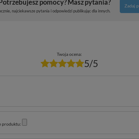
Potrzebujesz pomocy? Masz pytania?
Zadaj p
znie, najciekawsze pytania i odpowiedzi publikując dla innych.
Twoja ocena:
5/5
e produktu: