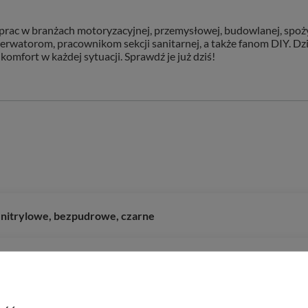
prac w branżach motoryzacyjnej, przemysłowej, budowlanej, spo
erwatorom, pracownikom sekcji sanitarnej, a także fanom DIY. 
komfort w każdej sytuacji. Sprawdź je już dziś!
 nitrylowe, bezpudrowe, czarne
udrowe, czarne rozmiar L
estrowe, powlekane poliuretanem