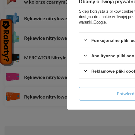
w kolorze czarnym XL
Dbamy o Twoją prywatn
Sklep korzysta z plików cookie 
dostępu do cookie w Twojej prz
Rękawice nitrylowe niebieskie Mercator Nitrylex Cla
warunki Google
.
Rękawice nitrylowe zielone Mercator Nitrylex Green
Funkcjonalne pliki 
Analityczne pliki coo
MERCATOR Nitrylex Black SIZE M
Reklamowe pliki coo
Rękawice nitrylowe różowe Mercator Nitrylex Mag
Potwier
Rękawice nitrylowe pomarańczowe Mercator Nitryl