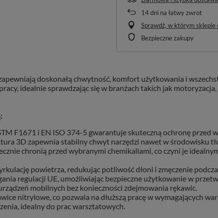
14
dni na łatwy zwrot
Sprawdź, w którym sklepie o
Bezpieczne zakupy
zapewniają doskonałą chwytność, komfort użytkowania i wszech
acy, idealnie sprawdzając się w branżach takich jak motoryzacja,
:
M F1671 i EN ISO 374-5 gwarantuje skuteczną ochronę przed wir
ura 3D zapewnia stabilny chwyt narzędzi nawet w środowisku tł
kutecznie chronią przed wybranymi chemikaliami, co czyni je ideal
kulację powietrza, redukując potliwość dłoni i zmęczenie podcza
ania regulacji UE, umożliwiając bezpieczne użytkowanie w prze
 urządzeń mobilnych bez konieczności zdejmowania rękawic.
wice nitrylowe, co pozwala na dłuższą pracę w wymagających war
enia, idealny do prac warsztatowych.