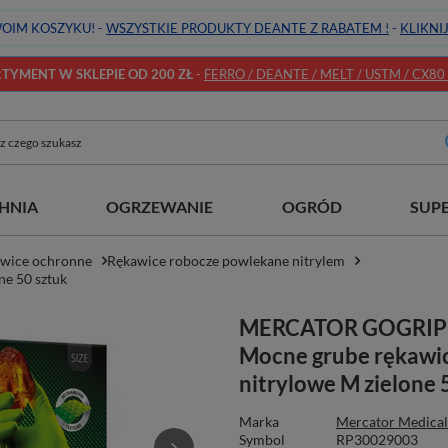
OIM KOSZYKU! -
WSZYSTKIE PRODUKTY DEANTE Z RABATEM !
-
KLIKNI
YMENT W SKLEPIE OD 200 ZŁ
-
FERRO / DEANTE / MELT / USTM / CX80 / 
HNIA
OGRZEWANIE
OGRÓD
SUP
wice ochronne
Rękawice robocze powlekane nitrylem
e 50 sztuk
MERCATOR GOGRIP
Mocne grube rękawic
nitrylowe M zielone 
Marka
Mercator Medical
Symbol
RP30029003