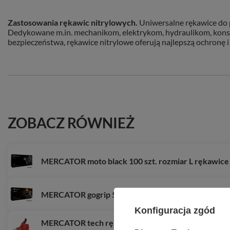
Zastosowania rękawic nitrylowych.
Uniwersalne rękawice do 
Dedykowane m.in. mechanikom, elektrykom, hydraulikom, kons
bezpieczeństwa, rękawice nitrylowe oferują najlepszą ochronę i 
ZOBACZ RÓWNIEŻ
MERCATOR moto black 100 szt. rozmiar L rękawice
MERCATOR gogrip 50 szt. rękawice nitrylowe, bezp
Konfiguracja zgód
MERCATOR tech rękawice robocze, czerwone, poli