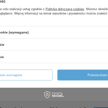
ość
w celu realizacji usług zgodnie z
Polityką dotyczącą cookies
. Możesz określi
eglądarce. Więcej informacji na temat warunków i prywatności można znaleźć
ssic Blue rozmiar L 100 szt.
 Basic rozmiar S 100 szt.
cookie (wymagane)
kie
kie
enta rozmiar M 100 szt.
dzam wymagane
Potwierdzam 
ex rozmiar M 100 szt.