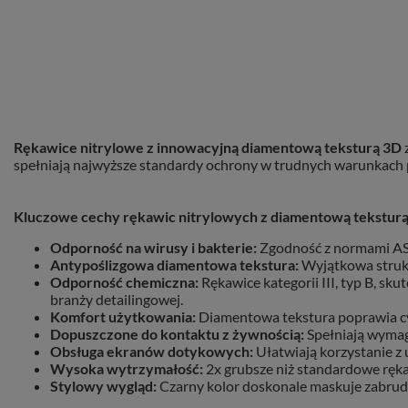
Rękawice nitrylowe z innowacyjną diamentową teksturą 3D
spełniają najwyższe standardy ochrony w trudnych warunkach pr
Kluczowe cechy rękawic nitrylowych z diamentową teksturą
Odporność na wirusy i bakterie:
Zgodność z normami AST
Antypoślizgowa diamentowa tekstura:
Wyjątkowa strukt
Odporność chemiczna:
Rękawice kategorii III, typ B, s
branży detailingowej.
Komfort użytkowania:
Diamentowa tekstura poprawia cyr
Dopuszczone do kontaktu z żywnością:
Spełniają wymag
Obsługa ekranów dotykowych:
Ułatwiają korzystanie z
Wysoka wytrzymałość:
2x grubsze niż standardowe ręka
Stylowy wygląd:
Czarny kolor doskonale maskuje zabrudz