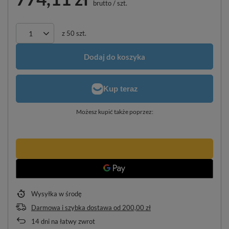
brutto
/
szt.
z
50
szt.
Dodaj do koszyka
Możesz kupić także poprzez:
Wysyłka
w środę
Darmowa i szybka dostawa
od
200,00 zł
14
dni na łatwy zwrot