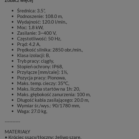
Zobacz więcej
Średnica: 3.5”,
Podnoszenie: 108.0 m,
Wydajność: 120.0 l/min.,
Moc: 1.8 kW,
Zasilanie: 3~400 V,
Częstotliwość: 50 Hz,
Prąd: 4.2 A,
Prędkość silnika: 2850 obr./min.,
Klasa izolacji: B,
Tryb pracy: ciągły,
Stopień ochrony: IP68,
Przyłącze [mm/cale]: 1½,
Pozycja pracy: Pionowa,
Maks. temp. cieczy: 35°C,
Maks. liczba startów na 1h: 20,
Maks. głębokość zanurzenia: 100 m,
Długość kabla zasilającego: 20.0 m,
Wymiar śr./wys.: 90/1780 mm,
Waga: 27.0 kg,
----------
MATERIAŁY
• Króciec ssący/tłoczny: żeliwo szare,