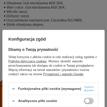
• Obudowa: stal nierdzewna AISI 304,
• Wał i rotor: stal nierdzewna AISI 304,
• Wirnik: noryl,
• Dyfuzor: noryl,
• Uszczelnienie mechaniczne: Ceramika/SiC/NBR,
• Silnik chłodzony olejem.
Konfiguracja zgód
Dbamy o Twoją prywatność
Marka
DAMBAT
Sklep korzysta z plików cookie w celu realizacji usług zgodnie z
Polityką dotyczącą cookies
. Możesz określić warunki
Symbol
1275
przechowywania lub dostępu do cookie w Twojej przeglądarce.
Więcej informacji na temat warunków i prywatności można
znaleźć także na stronie
Prywatność i warunki Google
.
ZOBACZ RÓWNIEŻ
Zawsze
Funkcjonalne pliki cookie (wymagane)
aktywne
4 SPINOX 5-12 (1,1 kW, 400 V) pompa głębinowa
Analityczne pliki cookie
z silnikiem wodnym IPRO