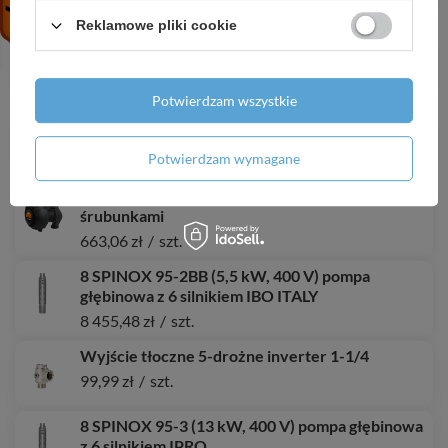
2 511,84 zł
/
szt.
Reklamowe pliki cookie
MHI 1500 INOX (1,5 kW, 230 V) pompa
hydroforowa
562,82 zł
/
szt.
Potwierdzam wszystkie
4 FP4 E030 (2,2 kW, 400 V) pompa głębinowa
3 083,19 zł
/
szt.
Potwierdzam wymagane
MAGI MAX 32-100/180 pompa obiegowa ze
śrubunkami
663,06 zł
/
szt.
8 SPINOX 95-2BB (5,5 kW, 400 V) pompa
głębinowa z 6 silnikiem IBO ITALY
8 455,48 zł
/
szt.
Wyjście tłoczne 5-drożne inverter 1-1/4
99,99 zł
/
szt.
8 SPINOX 95-3 (13 kW, 400 V) pompa głębinowa
z 6 silnikiem IPRO