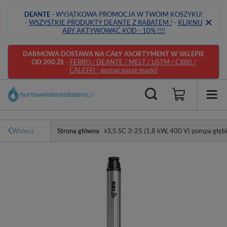
DEANTE
- WYJĄTKOWA PROMOCJA W TWOIM KOSZYKU!
-
WSZYSTKIE PRODUKTY DEANTE Z RABATEM !
-
KLIKNIJ
ABY AKTYWOWAĆ KOD - 10% !!!!
DARMOWA DOSTAWA NA CAŁY ASORTYMENT W SKLEPIE
OD 200 ZŁ
-
FERRO / DEANTE / MELT / USTM / CX80 /
CALEFFI - poznaj nasze marki!
Wstecz
Strona główna
3,5 SC 3-25 (1,8 kW, 400 V) pompa głęb