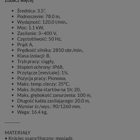
Zobacz więcej
Średnica: 3.5”,
Podnoszenie: 78.0 m,
Wydajność: 120.0 l/min.,
Moc: 1.1 kW,
Zasilanie: 3~400 V,
Częstotliwość: 50 Hz,
Prąd: A,
Prędkość silnika: 2850 obr./min.,
Klasa izolacji: B,
Tryb pracy: ciągły,
Stopień ochrony: IP68,
Przyłącze [mm/cale]: 1½,
Pozycja pracy: Pionowa,
Maks. temp. cieczy: 35°C,
Maks. liczba startów na 1h: 20,
Maks. głębokość zanurzenia: 100 m,
Długość kabla zasilającego: 20.0 m,
Wymiar śr./wys.: 90/1260 mm,
Waga: 16.4 kg,
----------
MATERIAŁY
• Króciec ssący/tłoczny: mosiądz,