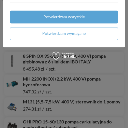
2 089,59 zł
/
szt.
4 SPINOX 8-13 (2,2 kW, 400 V) pompa głębinowa
Potwierdzam wszystkie
z silnikiem IBO ITALY
2 899,60 zł
/
szt.
Potwierdzam wymagane
Linka PP 8mm (900kg) / 200m
176,97 zł
/
szt.
8 SPINOX 95-2BB (5,5 kW, 400 V) pompa
głębinowa z 6 silnikiem IBO ITALY
8 455,48 zł
/
szt.
MH 2200 INOX (2,2 kW, 400 V) pompa
hydroforowa
747,32 zł
/
szt.
M131 (5,5-7,5 kW, 400 V) sterownik do 1 pompy
274,31 zł
/
szt.
OHI PRO 15-60/130 pompa cyrkulacyjna do
wody pitnej ze śrubunkami