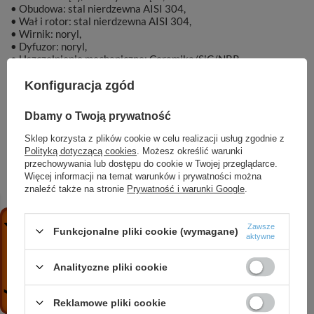
• Obudowa: stal nierdzewna AISI 304,
• Wał i rotor: stal nierdzewna AISI 304,
• Wirnik: noryl,
• Dyfuzor: noryl,
• Uszczelnienie mechaniczne: Ceramika/SiC/NBR,
• Silnik chłodzony olejem.
Konfiguracja zgód
Dbamy o Twoją prywatność
Sklep korzysta z plików cookie w celu realizacji usług zgodnie z
Marka
DAMBAT
Polityką dotyczącą cookies
. Możesz określić warunki
przechowywania lub dostępu do cookie w Twojej przeglądarce.
Więcej informacji na temat warunków i prywatności można
Symbol
003460
znaleźć także na stronie
Prywatność i warunki Google
.
Zawsze
Funkcjonalne pliki cookie (wymagane)
aktywne
ZOBACZ RÓWNIEŻ
Analityczne pliki cookie
4 SPINOX 14-6 (1,5 kW, 230 V) pompa głębinowa
Reklamowe pliki cookie
z silnikiem IPRO