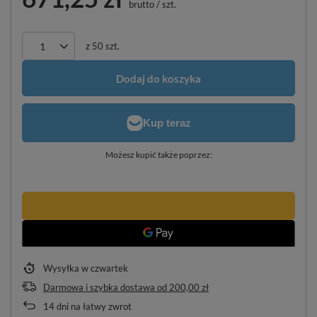
brutto
/
szt.
z
50
szt.
Dodaj do koszyka
Możesz kupić także poprzez:
Wysyłka
w czwartek
Darmowa i szybka dostawa
od
200,00 zł
14
dni na łatwy zwrot