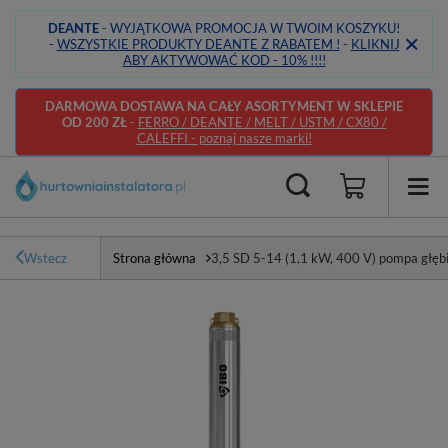
DEANTE
- WYJĄTKOWA PROMOCJA W TWOIM KOSZYKU!
-
WSZYSTKIE PRODUKTY DEANTE Z RABATEM !
-
KLIKNIJ
ABY AKTYWOWAĆ KOD - 10% !!!!
DARMOWA DOSTAWA NA CAŁY ASORTYMENT W SKLEPIE
OD 200 ZŁ
-
FERRO / DEANTE / MELT / USTM / CX80 /
CALEFFI - poznaj nasze marki!
Wstecz
Strona główna
3,5 SD 5-14 (1,1 kW, 400 V) pompa głę