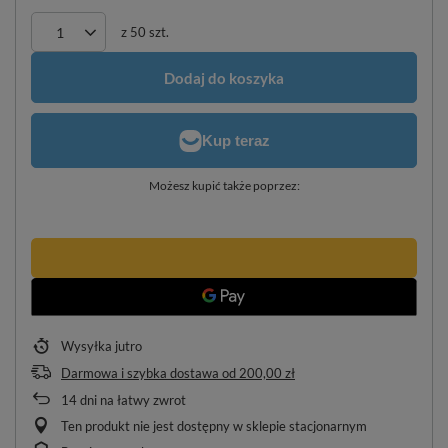
z
50
szt.
Dodaj do koszyka
Możesz kupić także poprzez:
Wysyłka
jutro
Darmowa i szybka dostawa
od
200,00 zł
14
dni na łatwy zwrot
Ten produkt nie jest dostępny w sklepie stacjonarnym