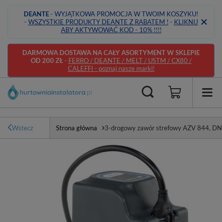
DEANTE
- WYJĄTKOWA PROMOCJA W TWOIM KOSZYKU!
-
WSZYSTKIE PRODUKTY DEANTE Z RABATEM !
-
KLIKNIJ
ABY AKTYWOWAĆ KOD - 10% !!!!
DARMOWA DOSTAWA NA CAŁY ASORTYMENT W SKLEPIE
OD 200 ZŁ
-
FERRO / DEANTE / MELT / USTM / CX80 /
CALEFFI - poznaj nasze marki!
Wstecz
Strona główna
3-drogowy zawór strefowy AZV 844, DN2