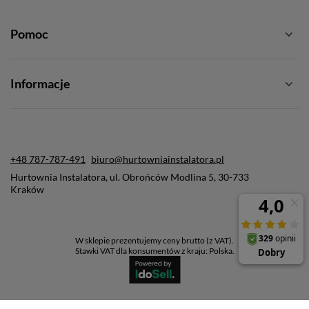
Pomoc
Informacje
+48 787-787-491
biuro@hurtowniainstalatora.pl
Hurtownia Instalatora
,
ul. Obrońców Modlina 5
,
30-733
Kraków
W sklepie prezentujemy ceny brutto (z VAT).
Stawki VAT dla konsumentów z kraju:
Polska
.