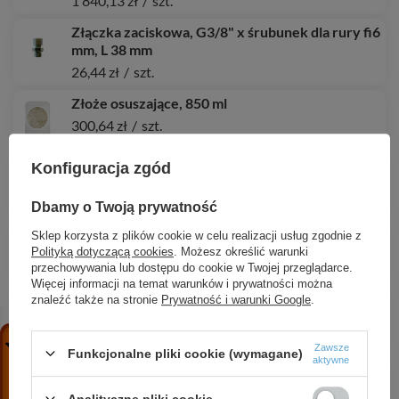
1 840,13 zł
/
szt.
Złączka zaciskowa, G3/8" x śrubunek dla rury fi6
mm, L 38 mm
26,44 zł
/
szt.
Złoże osuszające, 850 ml
300,64 zł
/
szt.
Tuleja zanurzeniowa, fi15x16 mm, L 100 mm,
Konfiguracja zgód
G1/2", na 3 czujniki
31,10 zł
/
szt.
Dbamy o Twoją prywatność
Analizator spalin BLUELYZER ST zestaw pro
Sklep korzysta z plików cookie w celu realizacji usług zgodnie z
Polityką dotyczącą cookies
. Możesz określić warunki
5 287,14 zł
/
szt.
przechowywania lub dostępu do cookie w Twojej przeglądarce.
Więcej informacji na temat warunków i prywatności można
Manometr chemiczny RF 160 Ch, D412, fi160
znaleźć także na stronie
Prywatność i warunki Google
.
mm, 0÷160 bar, G1/2", exc, kl. 1,0
1 247,40 zł
/
szt.
Zawsze
Funkcjonalne pliki cookie (wymagane)
aktywne
Zestaw regulacyjny ProClick: 4-drogowy
obrotowy zawór mieszający ARV 485 ProClick,
Analityczne pliki cookie