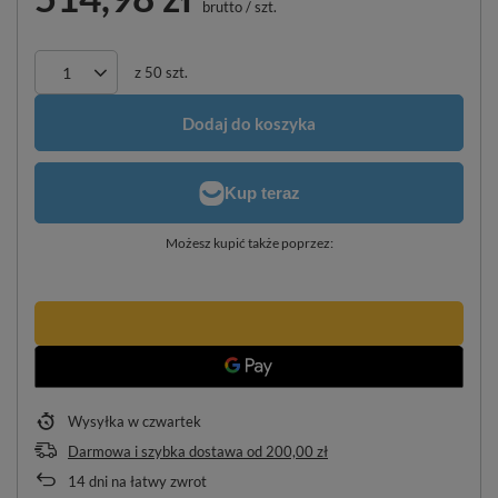
brutto
/
szt.
z
50
szt.
Dodaj do koszyka
Możesz kupić także poprzez:
Wysyłka
w czwartek
Darmowa i szybka dostawa
od
200,00 zł
14
dni na łatwy zwrot