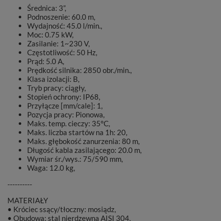
Średnica: 3”,
Podnoszenie: 60.0 m,
Wydajność: 45.0 l/min.,
Moc: 0.75 kW,
Zasilanie: 1~230 V,
Częstotliwość: 50 Hz,
Prąd: 5.0 A,
Prędkość silnika: 2850 obr./min.,
Klasa izolacji: B,
Tryb pracy: ciągły,
Stopień ochrony: IP68,
Przyłącze [mm/cale]: 1,
Pozycja pracy: Pionowa,
Maks. temp. cieczy: 35°C,
Maks. liczba startów na 1h: 20,
Maks. głębokość zanurzenia: 80 m,
Długość kabla zasilającego: 20.0 m,
Wymiar śr./wys.: 75/590 mm,
Waga: 12.0 kg,
----------
MATERIAŁY
• Króciec ssący/tłoczny: mosiądz,
• Obudowa: stal nierdzewna AISI 304,