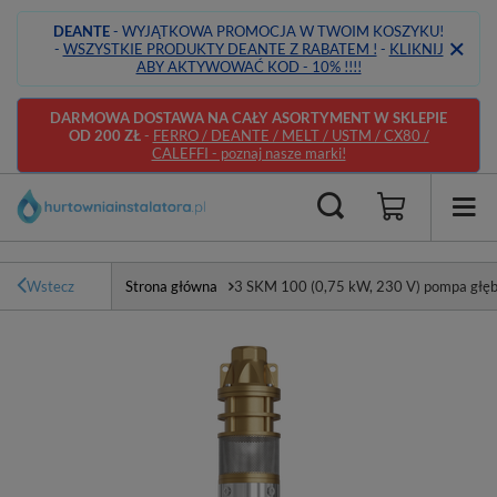
DEANTE
- WYJĄTKOWA PROMOCJA W TWOIM KOSZYKU!
-
WSZYSTKIE PRODUKTY DEANTE Z RABATEM !
-
KLIKNIJ
ABY AKTYWOWAĆ KOD - 10% !!!!
DARMOWA DOSTAWA NA CAŁY ASORTYMENT W SKLEPIE
OD 200 ZŁ
-
FERRO / DEANTE / MELT / USTM / CX80 /
CALEFFI - poznaj nasze marki!
Wstecz
Strona główna
3 SKM 100 (0,75 kW, 230 V) pompa głę