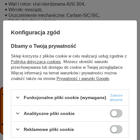
• Wał i rotor: stal nierdzewna AISI 304,
• Wirnik: mosiądz,
• Uszczelnienie mechaniczne: Carbon-SiC/SiC,
• Silnik chłodzony olejem.
Konfiguracja zgód
Dbamy o Twoją prywatność
Marka
DAMBAT
Sklep korzysta z plików cookie w celu realizacji usług zgodnie z
Polityką dotyczącą cookies
. Możesz określić warunki
przechowywania lub dostępu do cookie w Twojej przeglądarce.
Symbol
001441
Więcej informacji na temat warunków i prywatności można
znaleźć także na stronie
Prywatność i warunki Google
.
Zawsze
Funkcjonalne pliki cookie (wymagane)
ZOBACZ RÓWNIEŻ
aktywne
Analityczne pliki cookie
4 IBQ 30-4 (7,5 kW, 400 V) pompa głębinowa
4 815,57 zł
/
szt.
Reklamowe pliki cookie
Zabezpieczenie SK-13 z kablem przed