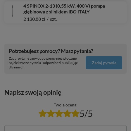
4 SPINOX 2-13 (0,55 kW, 400 V) pompa
głębinowa z silnikiem IBO ITALY
2 130,88 zł
/
szt.
Potrzebujesz pomocy? Masz pytania?
Zadaj pytanie a my odpowiemy niezwłocznie,
Zadaj pytanie
najciekawsze pytania i odpowiedzi publikując
dla innych.
Napisz swoją opinię
Twoja ocena:
5/5