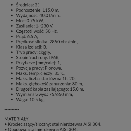
Średnica: 3”,
Podnoszenie: 115.0 m,
Wydajność: 40.0 l/min.,
Moc: 0.75 kW,
Zasilanie: 1~230 V,
Częstotliwość: 50 Hz,
Prąd: 6.5 A,
Prędkość silnika: 2850 obr./min.,
Klasa izolacji: B,
Tryb pracy: ciągły,
Stopień ochrony: IP68,
Przyłącze [mm/cale]: 1,
Pozycja pracy: Pionowa,
Maks. temp. cieczy: 35°C,
Maks. liczba startów na 1h: 20,
Maks. głębokość zanurzenia: 80 m,
Długość kabla zasilającego: 15.0 m,
Wymiar śr./wys.: 75/650 mm,
Waga: 10.5 kg,
----------
MATERIAŁY
• Króciec ssący/tłoczny: stal nierdzewna AISI 304,
• Obudowa: stal nierdzewna AISI 304,