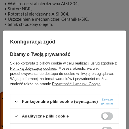
• Wał i rotor: stal nierdzewna AISI 304,
• Stator: NBR,
• Rotor: stal nierdzewna AISI 304,
• Uszczelnienie mechaniczne: Ceramika/SiC,
• Silnik chłodzony olejem.
Konfiguracja zgód
Dbamy o Twoją prywatność
Marka
DAMBAT
Sklep korzysta z plików cookie w celu realizacji usług zgodnie z
Polityką dotyczącą cookies
. Możesz określić warunki
Symbol
gscr8
przechowywania lub dostępu do cookie w Twojej przeglądarce.
Więcej informacji na temat warunków i prywatności można
znaleźć także na stronie
Prywatność i warunki Google
.
ZOBACZ RÓWNIEŻ
Zawsze
Funkcjonalne pliki cookie (wymagane)
aktywne
3 STM 24 (1,1 kW, _230 V) pompa zatapialna z
Analityczne pliki cookie
kablem 20 m
745,10 zł
/
szt.