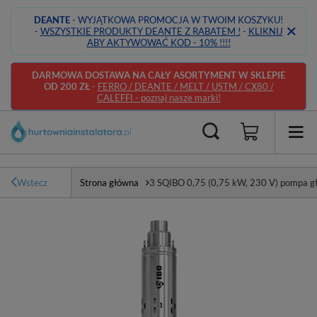
DEANTE
- WYJĄTKOWA PROMOCJA W TWOIM KOSZYKU!
-
WSZYSTKIE PRODUKTY DEANTE Z RABATEM !
-
KLIKNIJ
ABY AKTYWOWAĆ KOD - 10% !!!!
DARMOWA DOSTAWA NA CAŁY ASORTYMENT W SKLEPIE
OD 200 ZŁ
-
FERRO / DEANTE / MELT / USTM / CX80 /
CALEFFI - poznaj nasze marki!
Wstecz
Strona główna
3 SQIBO 0,75 (0,75 kW, 230 V) pompa g