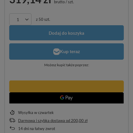
brutto
/
szt.
z
50
szt.
Dodaj do koszyka
Możesz kupić także poprzez:
Wysyłka
w czwartek
Darmowa i szybka dostawa
od
200,00 zł
14
dni na łatwy zwrot