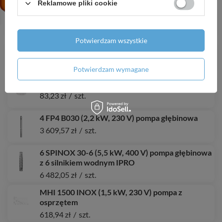
Reklamowe pliki cookie
4 FP4 B005 (0,37 kW, 400 V) pompa głębinowa
1 621,85 zł
/
szt.
Potwierdzam wszystkie
Kabel OPD 3x1,5mm H07RN-F
6,65 zł
/
szt.
Potwierdzam wymagane
Wąż strażacki parciany 30 m / 2 bez złączy
83,23 zł
/
szt.
4 FP4 B030 (2,2 kW, 230 V) pompa głębinowa
3 609,57 zł
/
szt.
6 SPINOX 30-6 (5,5 kW, 400 V) pompa głębinowa
z 6 silnikiem wodnym IPRO
6 482,05 zł
/
szt.
MHI 1500 INOX (1,5 kW, 230 V) pompa z
osprzętem
618,94 zł
/
szt.