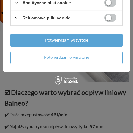
Analityczne pliki cookie
Reklamowe pliki cookie
Potwierdzam wszystkie
Potwierdzam wymagane
☑️ Dlaczego warto wybrać odpływ liniowy
Balneo?
✔️
Duża przepustowość
49 l/min
✔️
Najniższy na rynku
odpływ liniowy
tylko 57 mm