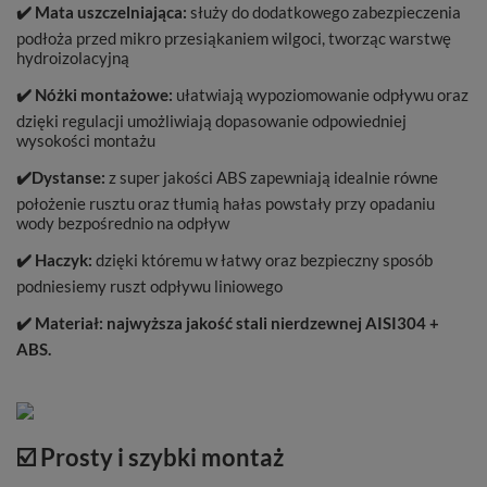
✔️
Mata uszczelniająca:
służy do dodatkowego zabezpieczenia
podłoża przed mikro przesiąkaniem wilgoci, tworząc warstwę
hydroizolacyjną
✔️
Nóżki montażowe:
ułatwiają wypoziomowanie odpływu oraz
dzięki regulacji umożliwiają dopasowanie odpowiedniej
wysokości montażu
✔️
Dystanse:
z super jakości ABS zapewniają idealnie równe
położenie rusztu oraz tłumią hałas powstały przy opadaniu
wody bezpośrednio na odpływ
✔️
Haczyk:
dzięki któremu w łatwy oraz bezpieczny sposób
podniesiemy ruszt odpływu liniowego
✔️
Materiał: najwyższa jakość stali nierdzewnej AISI304 +
ABS.
☑️ Prosty i szybki montaż