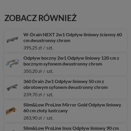
ZOBACZ RÓWNIEŻ
W-Drain NEXT 2w1 Odpływ liniowy ścienny 60
cm dwustronny chrom
395,25 zł
/
szt.
Odpływ boczny 2w1 Odpływ liniowy 120 cm z
bocznym syfonem dwustronny chrom
350,20 zł
/
szt.
360 Drain 2w1 Odpływ liniowy 50 cm z
obrotowym syfonem dwustronny chrom
239,70 zł
/
szt.
Slim&Low ProLine Mirror Gold Odpływ liniowy
60 cm złoty lustrzany
283,90 zł
/
szt.
Slim&Low ProLine Inox Odpływ liniowy 90 cm