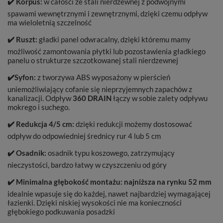
✔️
Korpus:
w całości ze stali nierdzewnej z podwójnymi
spawami wewnętrznymi i zewnętrznymi, dzięki czemu odpływ
ma wieloletnią szczelność
✔️
Ruszt:
gładki panel odwracalny, dzięki któremu mamy
możliwość zamontowania płytki lub pozostawienia gładkiego
panelu o strukturze szczotkowanej stali nierdzewnej
✔️
Syfon:
z tworzywa ABS wyposażony w pierścień
uniemożliwiający cofanie się nieprzyjemnych zapachów z
kanalizacji. Odpływ
360 DRAIN
łączy w sobie zalety odpływu
mokrego i suchego.
✔️
Redukcja 4/5 cm:
dzięki redukcji możemy dostosować
odpływ do odpowiedniej średnicy rur 4 lub 5 cm
✔️
Osadnik:
osadnik typu koszowego, zatrzymujący
nieczystości, bardzo łatwy w czyszczeniu od góry
✔️
Minimalna głębokość montażu: najniższa na rynku 52 mm
idealnie wpasuje się do każdej, nawet najbardziej wymagającej
łazienki. Dzięki niskiej wysokości nie ma konieczności
głębokiego podkuwania posadzki