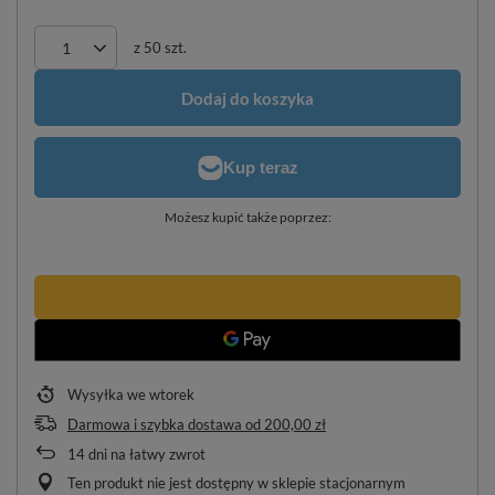
z
50
szt.
Dodaj do koszyka
Możesz kupić także poprzez:
Wysyłka
we wtorek
Darmowa i szybka dostawa
od
200,00 zł
14
dni na łatwy zwrot
Ten produkt nie jest dostępny w sklepie stacjonarnym