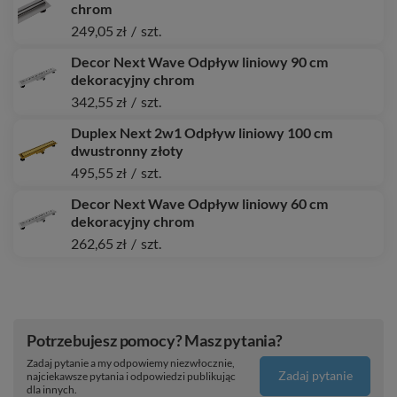
chrom
249,05 zł
/
szt.
Decor Next Wave Odpływ liniowy 90 cm
dekoracyjny chrom
342,55 zł
/
szt.
Duplex Next 2w1 Odpływ liniowy 100 cm
dwustronny złoty
495,55 zł
/
szt.
Decor Next Wave Odpływ liniowy 60 cm
dekoracyjny chrom
262,65 zł
/
szt.
Potrzebujesz pomocy? Masz pytania?
Zadaj pytanie a my odpowiemy niezwłocznie,
Zadaj pytanie
najciekawsze pytania i odpowiedzi publikując
dla innych.