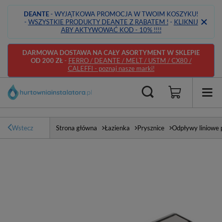
DEANTE
- WYJĄTKOWA PROMOCJA W TWOIM KOSZYKU!
-
WSZYSTKIE PRODUKTY DEANTE Z RABATEM !
-
KLIKNIJ
ABY AKTYWOWAĆ KOD - 10% !!!!
DARMOWA DOSTAWA NA CAŁY ASORTYMENT W SKLEPIE
OD 200 ZŁ
-
FERRO / DEANTE / MELT / USTM / CX80 /
CALEFFI - poznaj nasze marki!
Wstecz
Strona główna
Łazienka
Prysznice
Odpływy liniowe 