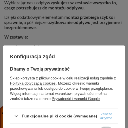
Wybierając nasz odpływ
zyskujesz w zestawie wszystko to,
czego potrzebujesz do montażu odpływu
.
Dzięki dodatkowym elementom
montaż przebiega szybko i
sprawnie
, a późniejsze
użytkowanie odpływu jest przyjemne i
bezproblemowe.
W zestawie:
korpus odpływu
dwustronny panel
Konfiguracja zgód
regulowane, stabilne nóżki
syfon obrotowy
osadnik
Dbamy o Twoją prywatność
mata uszczelniająca
dystanse
Sklep korzysta z plików cookie w celu realizacji usług zgodnie z
redukcja fi40 na fi50
Polityką dotyczącą cookies
. Możesz określić warunki
haczyk do zdejmowania panelu
przechowywania lub dostępu do cookie w Twojej przeglądarce.
instrukcja montażu
Więcej informacji na temat warunków i prywatności można
znaleźć także na stronie
Prywatność i warunki Google
.
Zawsze
Funkcjonalne pliki cookie (wymagane)
aktywne