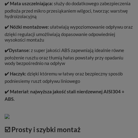
✔️
Mata uszczelniająca:
służy do dodatkowego zabezpieczenia
podłoża przed mikro przesiąkaniem wilgoci, tworząc warstwę
hydroizolacyjną
✔️
Nóżki montażowe:
ułatwiają wypoziomowanie odpływu oraz
dzięki regulacji umożliwiają dopasowanie odpowiedniej
wysokości montażu
✔️
Dystanse:
z super jakości ABS zapewniają idealnie równe
położenie rusztu oraz tłumią hałas powstały przy opadaniu
wody bezpośrednio na odpływ
✔️
Haczyk:
dzięki któremu w łatwy oraz bezpieczny sposób
podniesiemy ruszt odpływu liniowego
✔️
Materiał: najwyższa jakość stali nierdzewnej AISI304 +
ABS.
☑️ Prosty i szybki montaż