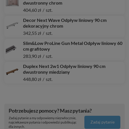
dwustronny chrom
404,60 zł
/
szt.
Decor Next Wave Odpływ liniowy 90 cm
dekoracyjny chrom
342,55 zł
/
szt.
Slim&Low ProLine Gun Metal Odpływ liniowy 60
cm grafitowy
283,90 zł
/
szt.
Duplex Next 2w1 Odpływ liniowy 90 cm
dwustronny miedziany
448,80 zł
/
szt.
Potrzebujesz pomocy? Masz pytania?
Zadaj pytanie a my odpowiemy niezwłocznie,
Zadaj pytanie
najciekawsze pytania i odpowiedzi publikując
dla innych.