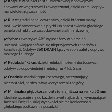
✔️
Korpus:
w całości ze stali nierdzewnej z podwójnymi
spawami wewnętrznymi i zewnętrznymi, dzięki czemu odpływ
ma wieloletnią szczelność
✔️
Ruszt:
gładki panel odwracalny, dzięki któremu mamy
możliwość zamontowania płytki lub pozostawienia gładkiego
panelu o strukturze szczotkowanej stali nierdzewnej
✔️
Syfon:
z tworzywa ABS wyposażony w pierścień
uniemożliwiający cofanie się nieprzyjemnych zapachów z
kanalizacji. Odpływ
360 DRAIN
łączy w sobie zalety odpływu
mokrego i suchego.
✔️
Redukcja 4/5 cm:
dzięki redukcji możemy dostosować
odpływ do odpowiedniej średnicy rur 4 lub 5 cm
✔️
Osadnik:
osadnik typu koszowego, zatrzymujący
nieczystości, bardzo łatwy w czyszczeniu od góry
✔️
Minimalna głębokość montażu: najniższa na rynku 52 mm
idealnie wpasuje się do każdej, nawet najbardziej wymagającej
łazienki. Dzięki niskiej wysokości nie ma konieczności
głębokiego podkuwania posadzki