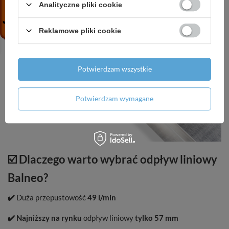
Analityczne pliki cookie
Reklamowe pliki cookie
Potwierdzam wszystkie
Potwierdzam wymagane
☑️ Dlaczego warto wybrać odpływ liniowy
Balneo?
✔️
Duża przepustowość
49 l/min
✔️
Najniższy na rynku
odpływ liniowy
tylko 57 mm