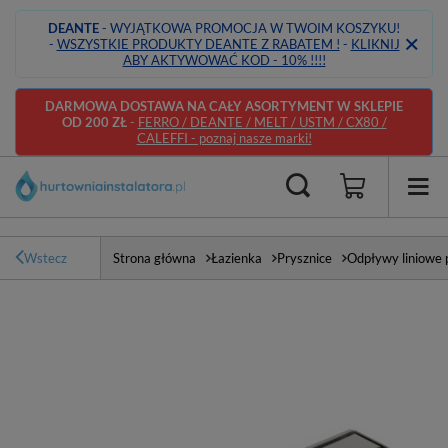
DEANTE
- WYJĄTKOWA PROMOCJA W TWOIM KOSZYKU!
-
WSZYSTKIE PRODUKTY DEANTE Z RABATEM !
-
KLIKNIJ
ABY AKTYWOWAĆ KOD - 10% !!!!
DARMOWA DOSTAWA NA CAŁY ASORTYMENT W SKLEPIE
OD 200 ZŁ
-
FERRO / DEANTE / MELT / USTM / CX80 /
CALEFFI - poznaj nasze marki!
Wstecz
Strona główna
Łazienka
Prysznice
Odpływy liniowe 