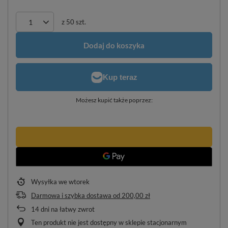
z
50
szt.
Dodaj do koszyka
Możesz kupić także poprzez:
Wysyłka
we wtorek
Darmowa i szybka dostawa
od
200,00 zł
14
dni na łatwy zwrot
Ten produkt nie jest dostępny w sklepie stacjonarnym