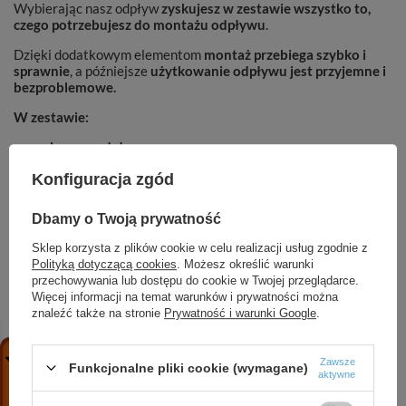
Wybierając nasz odpływ
zyskujesz w zestawie wszystko to,
czego potrzebujesz do montażu odpływu
.
Dzięki dodatkowym elementom
montaż przebiega szybko i
sprawnie
, a późniejsze
użytkowanie odpływu jest przyjemne i
bezproblemowe.
W zestawie:
korpus odpływu
dwustronny panel
Konfiguracja zgód
regulowane, stabilne nóżki
syfon obrotowy
osadnik
Dbamy o Twoją prywatność
mata uszczelniająca
dystanse
Sklep korzysta z plików cookie w celu realizacji usług zgodnie z
redukcja fi40 na fi50
Polityką dotyczącą cookies
. Możesz określić warunki
haczyk do zdejmowania panelu
przechowywania lub dostępu do cookie w Twojej przeglądarce.
instrukcja montażu
Więcej informacji na temat warunków i prywatności można
znaleźć także na stronie
Prywatność i warunki Google
.
Zawsze
Funkcjonalne pliki cookie (wymagane)
aktywne