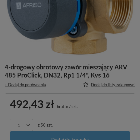
4-drogowy obrotowy zawór mieszający ARV
485 ProClick, DN32, Rp1 1/4", Kvs 16
+ Dodaj do porównania
Dodaj do listy zakupowej
492,43 zł
brutto
/
szt.
z
50
szt.
Dodaj do koszyka