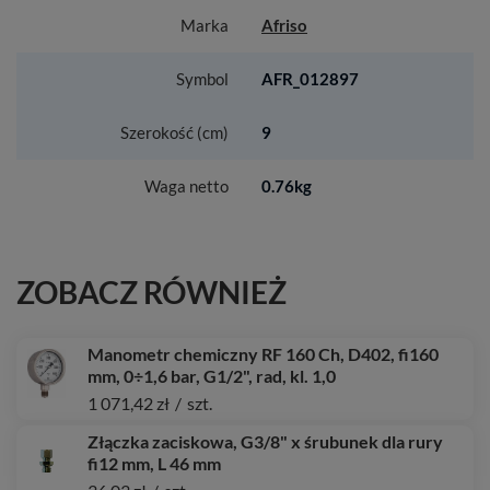
Marka
Afriso
Symbol
AFR_012897
Szerokość (cm)
9
Waga netto
0.76kg
ZOBACZ RÓWNIEŻ
Manometr chemiczny RF 160 Ch, D402, fi160
mm, 0÷1,6 bar, G1/2", rad, kl. 1,0
1 071,42 zł
/
szt.
Złączka zaciskowa, G3/8" x śrubunek dla rury
fi12 mm, L 46 mm