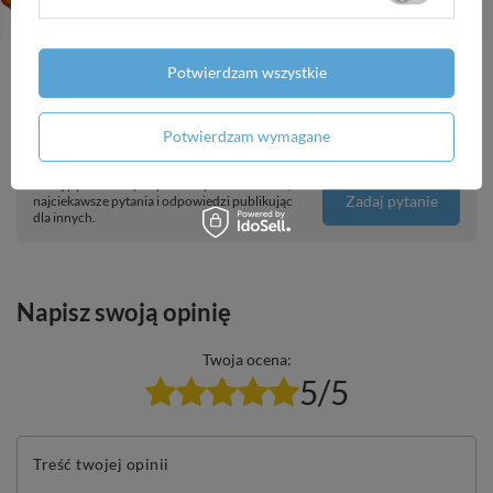
0÷120°C, L 63 mm, G1/2", rad, kl. 2
414,42 zł
/
szt.
Potwierdzam wszystkie
Potwierdzam wymagane
Potrzebujesz pomocy? Masz pytania?
Zadaj pytanie a my odpowiemy niezwłocznie,
Zadaj pytanie
najciekawsze pytania i odpowiedzi publikując
dla innych.
Napisz swoją opinię
Twoja ocena:
5/5
Treść twojej opinii