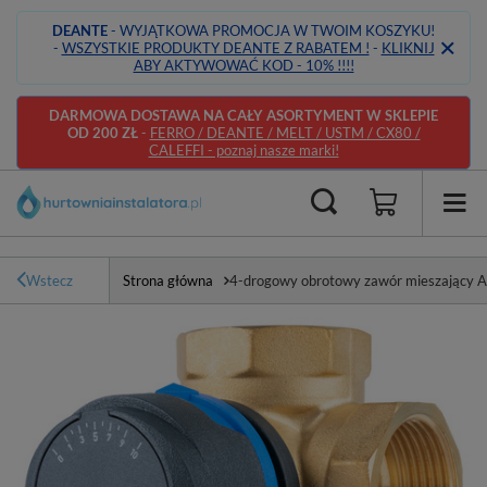
DEANTE
- WYJĄTKOWA PROMOCJA W TWOIM KOSZYKU!
-
WSZYSTKIE PRODUKTY DEANTE Z RABATEM !
-
KLIKNIJ
ABY AKTYWOWAĆ KOD - 10% !!!!
DARMOWA DOSTAWA NA CAŁY ASORTYMENT W SKLEPIE
OD 200 ZŁ
-
FERRO / DEANTE / MELT / USTM / CX80 /
CALEFFI - poznaj nasze marki!
Wstecz
Strona główna
4-drogowy obrotowy zawór mieszający A