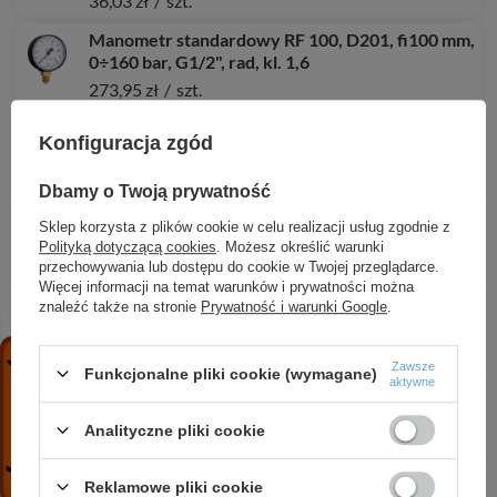
36,03 zł
/
szt.
Manometr standardowy RF 100, D201, fi100 mm,
0÷160 bar, G1/2", rad, kl. 1,6
273,95 zł
/
szt.
Manometr standardowy RF 100, D201, fi100 mm,
Konfiguracja zgód
0÷100 bar, G1/2", rad, kl. 1,6
134,51 zł
/
szt.
Dbamy o Twoją prywatność
Termistorowy czujnik wartości granicznej GWG
Sklep korzysta z plików cookie w celu realizacji usług zgodnie z
23-Ro, 700 mm, wtyczka żółta
Polityką dotyczącą cookies
. Możesz określić warunki
390,06 zł
/
szt.
przechowywania lub dostępu do cookie w Twojej przeglądarce.
Więcej informacji na temat warunków i prywatności można
Armatura do napełniania i płukania instalacji AFC,
znaleźć także na stronie
Prywatność i warunki Google
.
G1"
259,17 zł
/
szt.
Zawsze
Funkcjonalne pliki cookie (wymagane)
aktywne
Manometr glicerynowy RF 80 Gly, D711, fi80 mm,
0÷60 bar, G1/4", ax, kl. 1,6
Analityczne pliki cookie
571,74 zł
/
szt.
Termometr bimetaliczny BiTh 80, fi80 mm,
Reklamowe pliki cookie