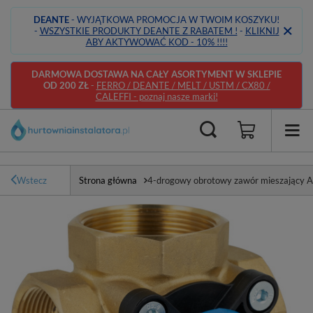
DEANTE
- WYJĄTKOWA PROMOCJA W TWOIM KOSZYKU!
-
WSZYSTKIE PRODUKTY DEANTE Z RABATEM !
-
KLIKNIJ
ABY AKTYWOWAĆ KOD - 10% !!!!
DARMOWA DOSTAWA NA CAŁY ASORTYMENT W SKLEPIE
OD 200 ZŁ
-
FERRO / DEANTE / MELT / USTM / CX80 /
CALEFFI - poznaj nasze marki!
Wstecz
Strona główna
4-drogowy obrotowy zawór mieszający A