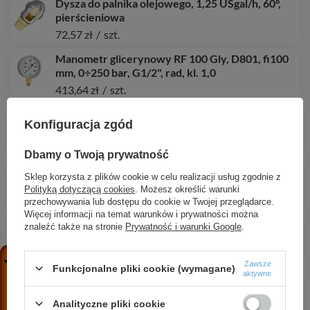
Dysza do palnika olejowego, 1,25 USgal/h, 60°,
pierścieniowa
72,57 zł
/
szt.
Manometr glicerynowy RF 100 Gly, D801, fi100
mm, 0÷250 bar, G1/2", rad, kl. 1,0
413,64 zł
/
szt.
Dysza do palnika olejowego, 1,65 USgal/h, 45°,
Konfiguracja zgód
pełna
72,57 zł
/
szt.
Dbamy o Twoją prywatność
Separator zanieczyszczeń FAR 214, z magnesem i
Sklep korzysta z plików cookie w celu realizacji usług zgodnie z
zaworem spustowym, przyłącza Rp1 1/2"
Polityką dotyczącą cookies
. Możesz określić warunki
990,04 zł
/
szt.
przechowywania lub dostępu do cookie w Twojej przeglądarce.
Więcej informacji na temat warunków i prywatności można
ProCalida VA 1C ze stali nierdzewnej, 4 obiegi,
znaleźć także na stronie
Prywatność i warunki Google
.
nakrętki G1'', 0,5 ÷ 4,0 l/min
865,64 zł
/
szt.
Zawsze
Funkcjonalne pliki cookie (wymagane)
aktywne
Manometr standardowy RF 50, D201, fi50 mm,
-1÷0 bar, G1/4", rad, kl. 1,6
Analityczne pliki cookie