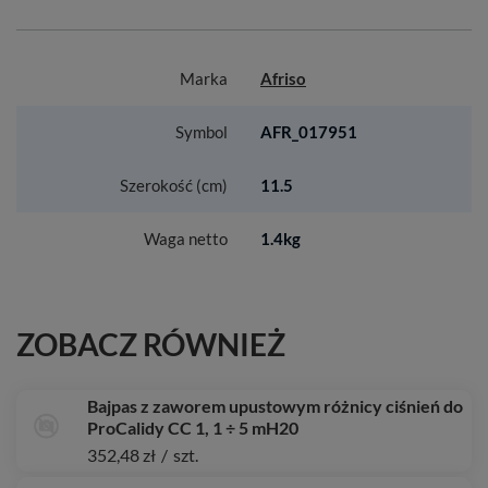
Marka
Afriso
Symbol
AFR_017951
Szerokość (cm)
11.5
Waga netto
1.4kg
ZOBACZ RÓWNIEŻ
Bajpas z zaworem upustowym różnicy ciśnień do
ProCalidy CC 1, 1 ÷ 5 mH20
352,48 zł
/
szt.