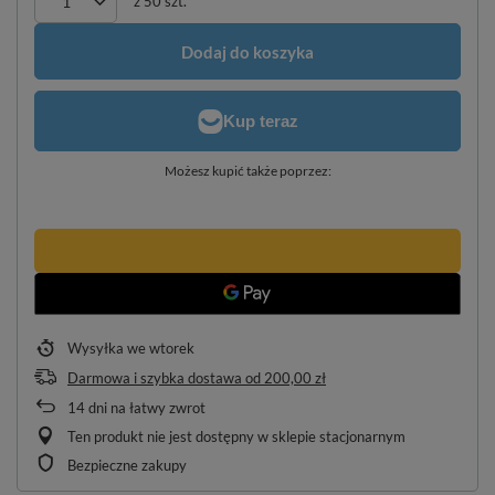
z
50
szt.
Dodaj do koszyka
Możesz kupić także poprzez:
Wysyłka
we wtorek
Darmowa i szybka dostawa
od
200,00 zł
14
dni na łatwy zwrot
Ten produkt nie jest dostępny w sklepie stacjonarnym
Bezpieczne zakupy