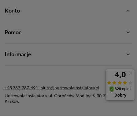
Konto
Pomoc
Informacje
+48 787-787-491
biuro@hurtowniainstalatora.pl
Hurtownia Instalatora
,
ul. Obrońców Modlina 5
,
30-733
Kraków
W sklepie prezentujemy ceny brutto (z VAT).
Stawki VAT dla konsumentów z kraju:
Polska
.