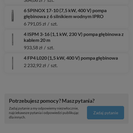
6 SPINOX 17-10 (7,5 kW, 400 V) pompa
głębinowa z 6 silnikiem wodnym IPRO
6 791,05 zł
/
szt.
4 ISPM 3-16 (1,1 kW, 230 V) pompa głębinowa z
kablem 20 m
933,58 zł
/
szt.
4 FP4 L020 (1,5 kW, 400 V) pompa głębinowa
2 232,92 zł
/
szt.
Potrzebujesz pomocy? Masz pytania?
Zadaj pytanie a my odpowiemy niezwłocznie,
Zadaj pytanie
najciekawsze pytania i odpowiedzi publikując
dla innych.