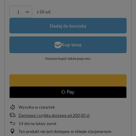
z
50
szt.
Dodaj do koszyka
Możesz kupić także poprzez:
Wysyłka
w czwartek
Darmowa i szybka dostawa
od
200,00 zł
14
dni na łatwy zwrot
Ten produkt nie jest dostępny w sklepie stacjonarnym