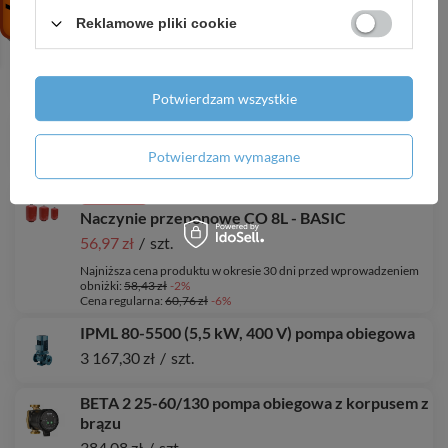
Reklamowe pliki cookie
4 SD 6-20 (3 kW, 400 V) pompa głębinowa z
kablem 20 m
1 197,79 zł
/
szt.
Potwierdzam wszystkie
CVI 15-9 T (7,5 kW, 400 V, IE3) pompa pionowa
10 801,87 zł
/
szt.
Potwierdzam wymagane
PROMOCJA
Naczynie przeponowe CO 8L - BASIC
56,97 zł
/
szt.
Najniższa cena produktu w okresie 30 dni przed wprowadzeniem
obniżki:
58,43 zł
-2%
Cena regularna:
60,76 zł
-6%
IPML 80-5500 (5,5 kW, 400 V) pompa obiegowa
3 167,30 zł
/
szt.
BETA 2 25-60/130 pompa obiegowa z korpusem z
brązu
384,08 zł
/
szt.