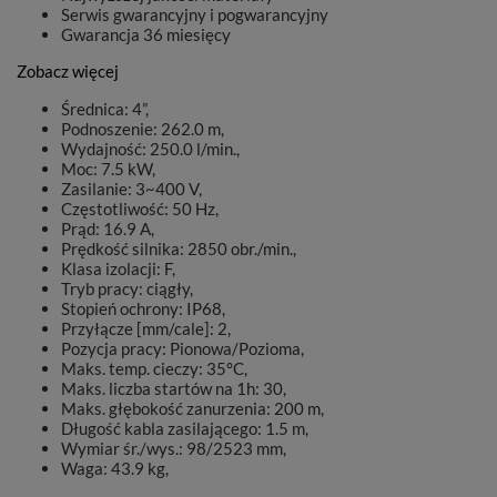
Serwis gwarancyjny i pogwarancyjny
Gwarancja 36 miesięcy
Zobacz więcej
Średnica: 4”,
Podnoszenie: 262.0 m,
Wydajność: 250.0 l/min.,
Moc: 7.5 kW,
Zasilanie: 3~400 V,
Częstotliwość: 50 Hz,
Prąd: 16.9 A,
Prędkość silnika: 2850 obr./min.,
Klasa izolacji: F,
Tryb pracy: ciągły,
Stopień ochrony: IP68,
Przyłącze [mm/cale]: 2,
Pozycja pracy: Pionowa/Pozioma,
Maks. temp. cieczy: 35°C,
Maks. liczba startów na 1h: 30,
Maks. głębokość zanurzenia: 200 m,
Długość kabla zasilającego: 1.5 m,
Wymiar śr./wys.: 98/2523 mm,
Waga: 43.9 kg,