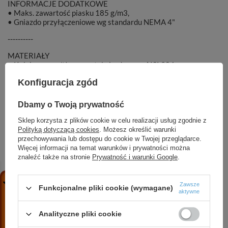
INFORMACJE DODATKOWE
• Maks. zawartość piasku 185 g/m3,
• Gniazdo przyłączeniowe wg standardu NEMA 4"
----------
MATERIAŁY
• Króciec ssący/tłoczny: stal nierdzewna AISI 304,
• Wał i rotor: stal nierdzewna AISI 304,
Konfiguracja zgód
• Wirnik i dyfuzor: PA,
• Uszczelnienie mechaniczne: Ceramika/SiC/NBR.
Dbamy o Twoją prywatność
Sklep korzysta z plików cookie w celu realizacji usług zgodnie z
Polityką dotyczącą cookies
. Możesz określić warunki
przechowywania lub dostępu do cookie w Twojej przeglądarce.
Marka
DAMBAT
Więcej informacji na temat warunków i prywatności można
znaleźć także na stronie
Prywatność i warunki Google
.
Symbol
000932
Zawsze
Funkcjonalne pliki cookie (wymagane)
aktywne
Analityczne pliki cookie
ZOBACZ RÓWNIEŻ