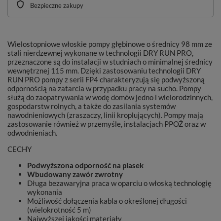
Bezpieczne zakupy
Wielostopniowe włoskie pompy głębinowe o średnicy 98 mm ze
stali nierdzewnej wykonane w technologii DRY RUN PRO,
przeznaczone są do instalacji w studniach o minimalnej średnicy
wewnętrznej 115 mm. Dzięki zastosowaniu technologii DRY
RUN PRO pompy z serii FP4 charakteryzują się podwyższoną
odpornością na zatarcia w przypadku pracy na sucho. Pompy
służą do zaopatrywania w wodę domów jedno i wielorodzinnych,
gospodarstw rolnych, a także do zasilania systemów
nawodnieniowych (zraszaczy, linii kroplujących). Pompy mają
zastosowanie również w przemyśle, instalacjach PPOŻ oraz w
odwodnieniach.
CECHY
Podwyższona odporność na piasek
Wbudowany zawór zwrotny
Długa bezawaryjna praca w oparciu o włoską technologię
wykonania
Możliwość dołączenia kabla o określonej długości
(wielokrotność 5 m)
Najwyższej jakości materiały