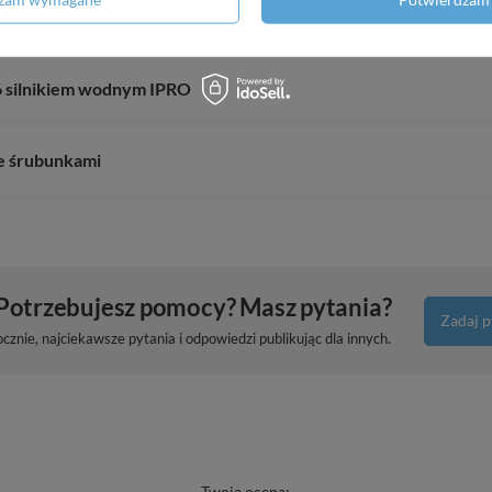
em
6 silnikiem wodnym IPRO
e śrubunkami
Potrzebujesz pomocy? Masz pytania?
Zadaj p
znie, najciekawsze pytania i odpowiedzi publikując dla innych.
Twoja ocena: