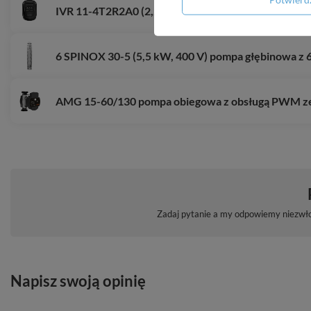
IVR 11-4T2R2A0 (2,2 kW, 400 V) Inverter z sensor
6 SPINOX 30-5 (5,5 kW, 400 V) pompa głębinowa z 
AMG 15-60/130 pompa obiegowa z obsługą PWM z
Zadaj pytanie a my odpowiemy niezwłoc
Napisz swoją opinię