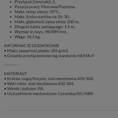
Przyłącze [mm/cale]: 2,
Pozycja pracy: Pionowa/Pozioma,
Maks. temp. cieczy: 35°C,
Maks. liczba startów na 1h: 30,
Maks. głębokość zanurzenia: 200 m,
Długość kabla zasilającego: 1.5 m,
Wymiar śr./wys.: 98/889 mm,
Waga: 16.3 kg,
INFORMACJE DODATKOWE
• Maks. zawartość piasku 185 g/m3,
• Gniazdo przyłączeniowe wg standardu NEMA 4"
----------
MATERIAŁY
• Króciec ssący/tłoczny: stal nierdzewna AISI 304,
• Wał i rotor: stal nierdzewna AISI 304,
• Wirnik i dyfuzor: PA,
• Uszczelnienie mechaniczne: Ceramika/SiC/NBR.