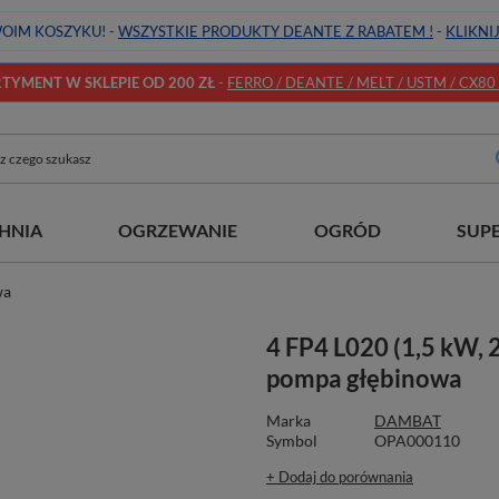
OIM KOSZYKU! -
WSZYSTKIE PRODUKTY DEANTE Z RABATEM !
-
KLIKNI
YMENT W SKLEPIE OD 200 ZŁ
-
FERRO / DEANTE / MELT / USTM / CX80 / 
HNIA
OGRZEWANIE
OGRÓD
SUP
wa
4 FP4 L020 (1,5 kW, 
pompa głębinowa
Marka
DAMBAT
Symbol
OPA000110
+ Dodaj do porównania