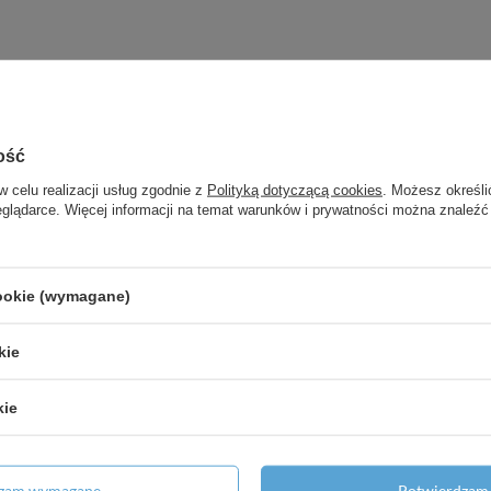
ość
w celu realizacji usług zgodnie z
Polityką dotyczącą cookies
. Możesz określi
eglądarce. Więcej informacji na temat warunków i prywatności można znaleźć
kiem IBO ITALY
ydroforowa
cookie (wymagane)
kie
itatorem
kie
ilnikiem IBO ITALY
dzam wymagane
Potwierdzam 