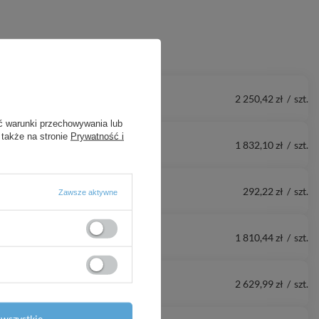
2 250,42 zł
/
szt.
ć warunki przechowywania lub
 także na stronie
Prywatność i
1 832,10 zł
/
szt.
292,22 zł
/
szt.
Zawsze aktywne
1 810,44 zł
/
szt.
2 629,99 zł
/
szt.
wszystkie