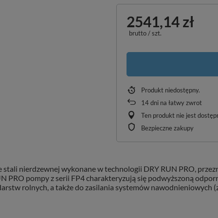
2541,14 zł
brutto
/
szt.
Produkt niedostępny
14
dni na łatwy zwrot
Ten produkt nie jest dostę
Bezpieczne zakupy
stali nierdzewnej wykonane w technologii DRY RUN PRO, przeznac
 PRO pompy z serii FP4 charakteryzują się podwyższoną odporno
stw rolnych, a także do zasilania systemów nawodnieniowych (zr