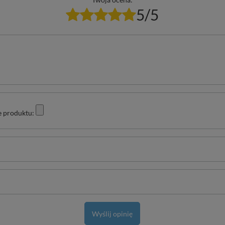
5/5
e produktu:
Wyślij opinię