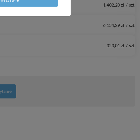
1 402,20 zł
/
szt.
6 134,29 zł
/
szt.
323,01 zł
/
szt.
ytanie