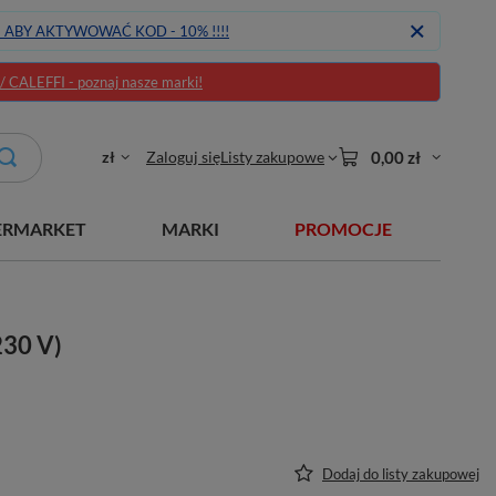
J ABY AKTYWOWAĆ KOD - 10% !!!!
CALEFFI - poznaj nasze marki!
zł
Zaloguj się
Listy zakupowe
0,00 zł
ERMARKET
MARKI
PROMOCJE
230 V)
Dodaj do listy zakupowej