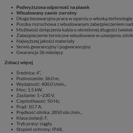
Podwyższona odporność na piasek
Wbudowany zawór zwrotny
Długa bezawaryjna praca w oparciu o włoską technologi
Puszka rozruchowa z wbudowanym zabezpieczeniem na
Możliwość dołączenia kabla o określonej długości (wielo
Zabezpieczenie termiczne wbudowane w uzwojeniu silni
Najwyższej jakości materiały
Serwis gwarancyjny i pogwarancyjny
Gwarancja 36 miesięcy
Zobacz więcej
Średnica: 4”,
Podnoszenie: 36.0 m,
Wydajność: 400.0 l/min.,
Moc: 1.5 kW,
Zasilanie: 1~230 V,
Częstotliwość: 50 Hz,
Prąd: 10.7 A,
Prędkość silnika: 2850 obr./min.,
Klasa izolacji: F,
Tryb pracy: ciągły,
Stopień ochrony: IP68,