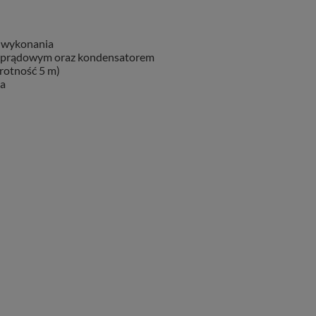
ę wykonania
dprądowym oraz kondensatorem
krotność 5 m)
ka