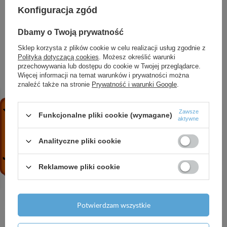
Marka
DAMBAT
Konfiguracja zgód
Symbol
000418
Dbamy o Twoją prywatność
Sklep korzysta z plików cookie w celu realizacji usług zgodnie z
Polityką dotyczącą cookies
. Możesz określić warunki
przechowywania lub dostępu do cookie w Twojej przeglądarce.
ZOBACZ RÓWNIEŻ
Więcej informacji na temat warunków i prywatności można
znaleźć także na stronie
Prywatność i warunki Google
.
CVI 10-8 T (3 kW, 400 V) pompa pionowa
Zawsze
Funkcjonalne pliki cookie (wymagane)
3 587,74 zł
/
szt.
aktywne
Wąż ogrodowy IBO GARDEN 3/4 / 20m
Analityczne pliki cookie
53,54 zł
/
szt.
Reklamowe pliki cookie
MH 1300 INOX (1,3 kW, 230 V) pompa
hydroforowa
562,52 zł
/
szt.
Potwierdzam wszystkie
4 SPINOX 10-13 (3 kW, 400 V) pompa głębinowa