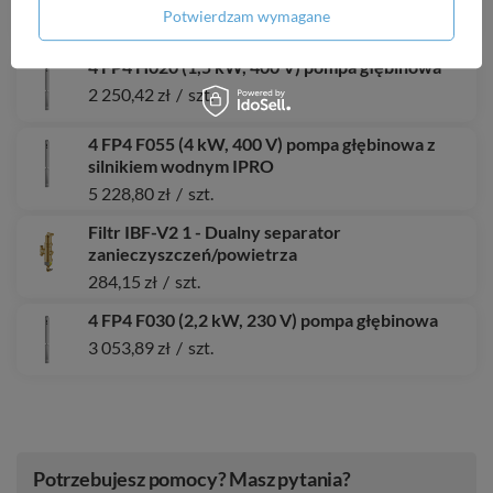
z silnikiem IBO ITALY
Potwierdzam wymagane
3 791,67 zł
/
szt.
4 FP4 H020 (1,5 kW, 400 V) pompa głębinowa
2 250,42 zł
/
szt.
4 FP4 F055 (4 kW, 400 V) pompa głębinowa z
silnikiem wodnym IPRO
5 228,80 zł
/
szt.
Filtr IBF-V2 1 - Dualny separator
zanieczyszczeń/powietrza
284,15 zł
/
szt.
4 FP4 F030 (2,2 kW, 230 V) pompa głębinowa
3 053,89 zł
/
szt.
Potrzebujesz pomocy? Masz pytania?