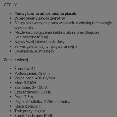
CECHY
Podwyższona odporność na piasek
Wbudowany zawór zwrotny
Długa bezawaryjna praca w oparciu o włoską technologię
wykonania
Możliwość dołączenia kabla o określonej długości
(wielokrotność 5 m)
Najwyższej jakości materiały
Serwis gwarancyjny i pogwarancyjny
Gwarancja 36 miesięcy
Zobacz więcej
Średnica: 4”,
Podnoszenie: 72.0 m,
Wydajność: 400.0 l/min.,
Moc: 3.0 kW,
Zasilanie: 3~400 V,
Częstotliwość: 50 Hz,
Prąd: 7.5 A,
Prędkość silnika: 2850 obr./min.,
Klasa izolacji: F,
Tryb pracy: ciągły,
Stopień ochrony: IP68,