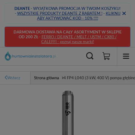
DEANTE
- WYJĄTKOWA PROMOCJA W TWOIM KOSZYKU!
-
WSZYSTKIE PRODUKTY DEANTE Z RABATEM !
-
KLIKNIJ
ABY AKTYWOWAĆ KOD - 10% !!!!
DARMOWA DOSTAWA NA CAŁY ASORTYMENT W SKLEPIE
OD 200 ZŁ
-
FERRO / DEANTE / MELT / USTM / CX80 /
CALEFFI - poznaj nasze marki!
Wstecz
Strona główna
4 FP4 L040 (3 kW, 400 V) pompa głębin