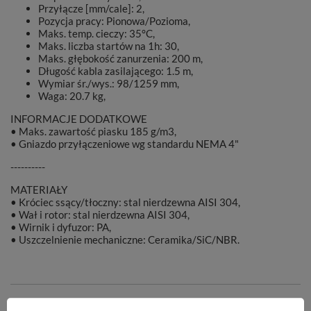
Przyłącze [mm/cale]: 2,
Pozycja pracy: Pionowa/Pozioma,
Maks. temp. cieczy: 35°C,
Maks. liczba startów na 1h: 30,
Maks. głębokość zanurzenia: 200 m,
Długość kabla zasilającego: 1.5 m,
Wymiar śr./wys.: 98/1259 mm,
Waga: 20.7 kg,
INFORMACJE DODATKOWE
• Maks. zawartość piasku 185 g/m3,
• Gniazdo przyłączeniowe wg standardu NEMA 4"
----------
MATERIAŁY
• Króciec ssący/tłoczny: stal nierdzewna AISI 304,
• Wał i rotor: stal nierdzewna AISI 304,
• Wirnik i dyfuzor: PA,
• Uszczelnienie mechaniczne: Ceramika/SiC/NBR.