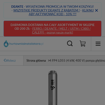
DEANTE
- WYJĄTKOWA PROMOCJA W TWOIM KOSZYKU!
-
WSZYSTKIE PRODUKTY DEANTE Z RABATEM !
-
KLIKNIJ
ABY AKTYWOWAĆ KOD - 10% !!!!
DARMOWA DOSTAWA NA CAŁY ASORTYMENT W SKLEPIE
OD 200 ZŁ
-
FERRO / DEANTE / MELT / USTM / CX80 /
CALEFFI - poznaj nasze marki!
Wstecz
Strona główna
4 FP4 L055 (4 kW, 400 V) pompa głębin