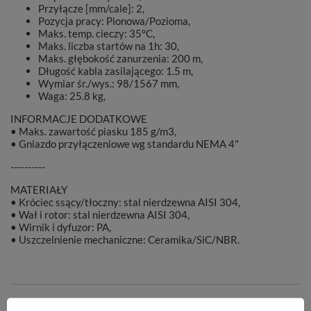
Przyłącze [mm/cale]: 2,
Pozycja pracy: Pionowa/Pozioma,
Maks. temp. cieczy: 35°C,
Maks. liczba startów na 1h: 30,
Maks. głębokość zanurzenia: 200 m,
Długość kabla zasilającego: 1.5 m,
Wymiar śr./wys.: 98/1567 mm,
Waga: 25.8 kg,
INFORMACJE DODATKOWE
• Maks. zawartość piasku 185 g/m3,
• Gniazdo przyłączeniowe wg standardu NEMA 4"
----------
MATERIAŁY
• Króciec ssący/tłoczny: stal nierdzewna AISI 304,
• Wał i rotor: stal nierdzewna AISI 304,
• Wirnik i dyfuzor: PA,
• Uszczelnienie mechaniczne: Ceramika/SiC/NBR.