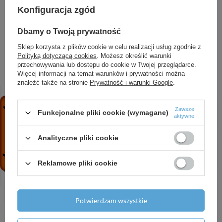
Marka
DAMBAT
Konfiguracja zgód
Symbol
000412
Dbamy o Twoją prywatność
Sklep korzysta z plików cookie w celu realizacji usług zgodnie z
Polityką dotyczącą cookies
. Możesz określić warunki
przechowywania lub dostępu do cookie w Twojej przeglądarce.
ZOBACZ RÓWNIEŻ
Więcej informacji na temat warunków i prywatności można
znaleźć także na stronie
Prywatność i warunki Google
.
COLP 1-180 T (0,06 kW, 400 V) pompa do
Zawsze
chłodziwa
Funkcjonalne pliki cookie (wymagane)
aktywne
567,69 zł
/
szt.
Analityczne pliki cookie
3,5 SDM 2-12 (0,75 kW, 230 V) pompa głębinowa
z kablem 20 m
Reklamowe pliki cookie
523,55 zł
/
szt.
Filtr skośny 1
25,71 zł
/
szt.
Potwierdzam wszystkie
IVR 09 T (7,5 kW, 400 V, 18 A) Inverter