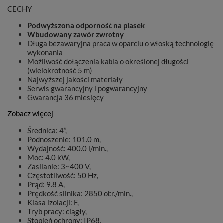
CECHY
Podwyższona odporność na piasek
Wbudowany zawór zwrotny
Długa bezawaryjna praca w oparciu o włoską technologię
wykonania
Możliwość dołączenia kabla o określonej długości
(wielokrotność 5 m)
Najwyższej jakości materiały
Serwis gwarancyjny i pogwarancyjny
Gwarancja 36 miesięcy
Zobacz więcej
Średnica: 4”,
Podnoszenie: 101.0 m,
Wydajność: 400.0 l/min.,
Moc: 4.0 kW,
Zasilanie: 3~400 V,
Częstotliwość: 50 Hz,
Prąd: 9.8 A,
Prędkość silnika: 2850 obr./min.,
Klasa izolacji: F,
Tryb pracy: ciągły,
Stopień ochrony: IP68,