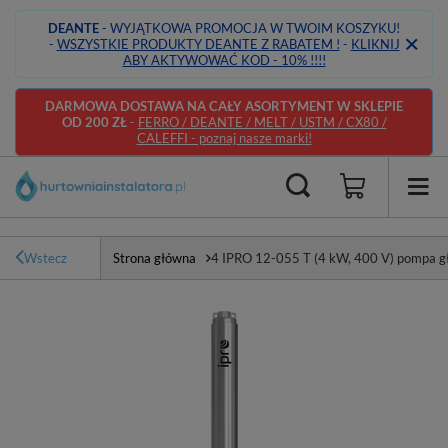
DEANTE
- WYJĄTKOWA PROMOCJA W TWOIM KOSZYKU!
-
WSZYSTKIE PRODUKTY DEANTE Z RABATEM !
-
KLIKNIJ
ABY AKTYWOWAĆ KOD - 10% !!!!
DARMOWA DOSTAWA NA CAŁY ASORTYMENT W SKLEPIE
OD 200 ZŁ
-
FERRO / DEANTE / MELT / USTM / CX80 /
CALEFFI - poznaj nasze marki!
Wstecz
Strona główna
4 IPRO 12-055 T (4 kW, 400 V) pompa g