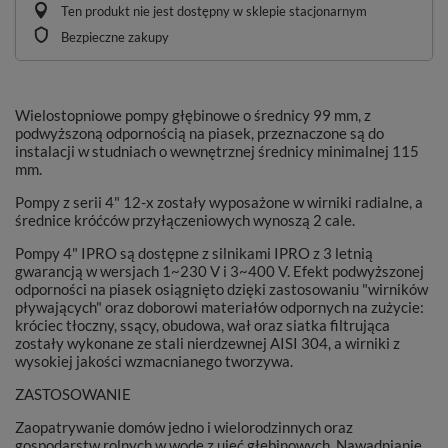
Ten produkt nie jest dostępny w sklepie stacjonarnym
Bezpieczne zakupy
Wielostopniowe pompy głębinowe o średnicy 99 mm, z
podwyższoną odpornością na piasek, przeznaczone są do
instalacji w studniach o wewnętrznej średnicy minimalnej 115
mm.
Pompy z serii 4" 12-x zostały wyposażone w wirniki radialne, a
średnice króćców przyłączeniowych wynoszą 2 cale.
Pompy 4" IPRO są dostępne z silnikami IPRO z 3 letnią
gwarancją w wersjach 1~230 V i 3~400 V. Efekt podwyższonej
odporności na piasek osiągnięto dzięki zastosowaniu "wirników
pływających" oraz doborowi materiałów odpornych na zużycie:
króciec tłoczny, ssący, obudowa, wał oraz siatka filtrująca
zostały wykonane ze stali nierdzewnej AISI 304, a wirniki z
wysokiej jakości wzmacnianego tworzywa.
ZASTOSOWANIE
Zaopatrywanie domów jedno i wielorodzinnych oraz
gospodarstw rolnych w wodę z ujęć głębinowych. Nawadnianie