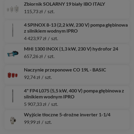
Zbiornik SOLARNY 19 biały IBO ITALY
115,73 zł
/
szt.
4 SPINOX 8-13 (2,2 kW, 230 V) pompa głębinowa
z silnikiem wodnym IPRO
4 423,97 zł
/
szt.
MHI 1300 INOX (1,3 kW, 230 V) hydrofor 24
657,26 zł
/
szt.
Naczynie przeponowe CO 19L - BASIC
92,74 zł
/
szt.
4" FP4 L075 (5,5 kW, 400 V) pompa głębinowa z
silnikiem wodnym IPRO
5 907,33 zł
/
szt.
Wyjście tłoczne 5-drożne inverter 1-1/4
99,99 zł
/
szt.