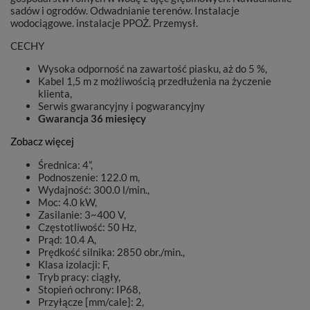
sadów i ogrodów. Odwadnianie terenów. Instalacje
wodociągowe. instalacje PPOŻ. Przemysł.
CECHY
Wysoka odporność na zawartość piasku, aż do 5 %,
Kabel 1,5 m z możliwością przedłużenia na życzenie
klienta,
Serwis gwarancyjny i pogwarancyjny
Gwarancja 36 miesięcy
Zobacz więcej
Średnica: 4”,
Podnoszenie: 122.0 m,
Wydajność: 300.0 l/min.,
Moc: 4.0 kW,
Zasilanie: 3~400 V,
Częstotliwość: 50 Hz,
Prąd: 10.4 A,
Prędkość silnika: 2850 obr./min.,
Klasa izolacji: F,
Tryb pracy: ciągły,
Stopień ochrony: IP68,
Przyłącze [mm/cale]: 2,