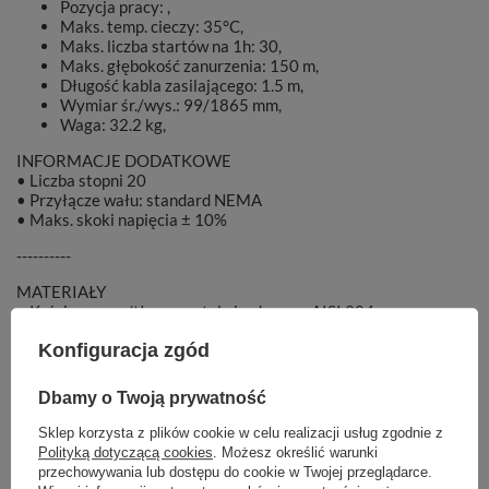
Pozycja pracy: ,
Maks. temp. cieczy: 35°C,
Maks. liczba startów na 1h: 30,
Maks. głębokość zanurzenia: 150 m,
Długość kabla zasilającego: 1.5 m,
Wymiar śr./wys.: 99/1865 mm,
Waga: 32.2 kg,
INFORMACJE DODATKOWE
• Liczba stopni 20
• Przyłącze wału: standard NEMA
• Maks. skoki napięcia ± 10%
----------
MATERIAŁY
• Króciec ssący/tłoczny: stal nierdzewna AISI 304,
• Obudowa: stal nierdzewna AISI 304,
Konfiguracja zgód
• Wał i rotor: stal nierdzewna AISI 304,
• Siatka filtrująca: stal nierdzewna AISI 304,
• Wirnik: noryl,
Dbamy o Twoją prywatność
• Dyfuzor: noryl,
• Tuleja ślizgowa: stal nierdzewna AISI 304,
Sklep korzysta z plików cookie w celu realizacji usług zgodnie z
• Sprzęgło: stal nierdzewna AISI 304,
Polityką dotyczącą cookies
. Możesz określić warunki
• Uszczelnienie mechaniczne: Ceramika/SiC/NBR,
przechowywania lub dostępu do cookie w Twojej przeglądarce.
• Silnik chłodzony olejem.