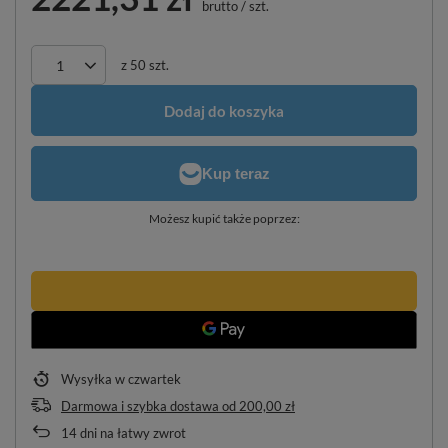
brutto
/
szt.
z
50
szt.
Dodaj do koszyka
Możesz kupić także poprzez:
Wysyłka
w czwartek
Darmowa i szybka dostawa
od
200,00 zł
14
dni na łatwy zwrot