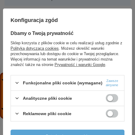
Konfiguracja zgód
ZOBACZ RÓWNIEŻ
Dbamy o Twoją prywatność
Sklep korzysta z plików cookie w celu realizacji usług zgodnie z
4 FP4 D015 (1,1 kW, 400 V) pompa głębinowa
Polityką dotyczącą cookies
. Możesz określić warunki
2 189,83 zł
/
szt.
przechowywania lub dostępu do cookie w Twojej przeglądarce.
Więcej informacji na temat warunków i prywatności można
znaleźć także na stronie
Prywatność i warunki Google
.
PROMOCJA
Naczynie przeponowe CWU 12L - BASIC
81,82 zł
/
szt.
Zawsze
Funkcjonalne pliki cookie (wymagane)
aktywne
Najniższa cena produktu w okresie 30 dni przed wprowadzeniem
obniżki:
85,49 zł
-4%
Cena regularna:
92,74 zł
-12%
Analityczne pliki cookie
Zawór zwrotny kulowy DN80 PN16 z kołnierzem
Reklamowe pliki cookie
356,90 zł
/
szt.
8 SPINOX 77-2 (7,5 kW, 400 V) pompa głębinowa
z 6 silnikiem IBO ITALY