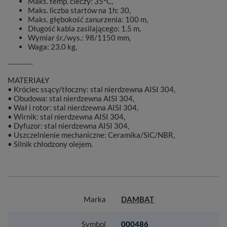
Maks. temp. cieczy: 35°C,
Maks. liczba startów na 1h: 30,
Maks. głębokość zanurzenia: 100 m,
Długość kabla zasilającego: 1.5 m,
Wymiar śr./wys.: 98/1150 mm,
Waga: 23.0 kg,
----------
MATERIAŁY
• Króciec ssący/tłoczny: stal nierdzewna AISI 304,
• Obudowa: stal nierdzewna AISI 304,
• Wał i rotor: stal nierdzewna AISI 304,
• Wirnik: stal nierdzewna AISI 304,
• Dyfuzor: stal nierdzewna AISI 304,
• Uszczelnienie mechaniczne: Ceramika/SiC/NBR,
• Silnik chłodzony olejem.
Marka
DAMBAT
Symbol
000486