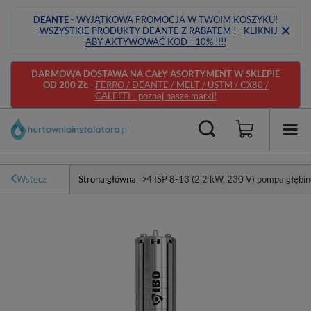
DEANTE
- WYJĄTKOWA PROMOCJA W TWOIM KOSZYKU!
-
WSZYSTKIE PRODUKTY DEANTE Z RABATEM !
-
KLIKNIJ
ABY AKTYWOWAĆ KOD - 10% !!!!
DARMOWA DOSTAWA NA CAŁY ASORTYMENT W SKLEPIE
OD 200 ZŁ
-
FERRO / DEANTE / MELT / USTM / CX80 /
CALEFFI - poznaj nasze marki!
Wstecz
Strona główna
4 ISP 8-13 (2,2 kW, 230 V) pompa głębin