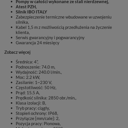
Pompy w całości wykonane ze stali nierdzewnej,
Atest PZH,
Silnik IBO ITALY
Zabezpieczenie termiczne wbudowane w uzwojeniu
silnika,
Kabel 1,5 m z możliwością przedłużenia na życzenie
klienta,
Serwis gwarancyjny i pogwarancyjny
Gwarancja 24 miesięcy
Zobacz więcej
Średnica: 4”,
Podnoszenie: 74.0 m,
Wydajność: 240.0 l/min.,
Moc: 2.2 kW,
Zasilanie: 1~230 V,
Częstotliwość: 50 Hz,
Prąd: 15.5 A,
Prędkość silnika: 2850 obr./min.,
Klasa izolacji: B,
Tryb pracy: ciągły,
Stopień ochrony: IP68,
Przyłącze [mm/cale]: 2,
Pozycja pracy: Pionowa,