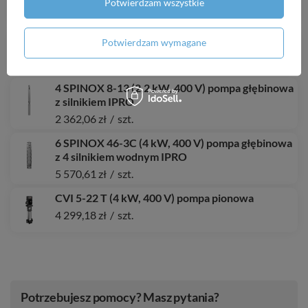
Potwierdzam wszystkie
8 704,66 zł
/
szt.
MH 1300 INOX (1,3 kW, 230 V) hydrofor 50
Potwierdzam wymagane
825,70 zł
/
szt.
4 SPINOX 8-13 (2,2 kW, 400 V) pompa głębinowa
z silnikiem IPRO
2 362,06 zł
/
szt.
6 SPINOX 46-3C (4 kW, 400 V) pompa głębinowa
z 4 silnikiem wodnym IPRO
5 570,61 zł
/
szt.
CVI 5-22 T (4 kW, 400 V) pompa pionowa
4 299,18 zł
/
szt.
Potrzebujesz pomocy? Masz pytania?