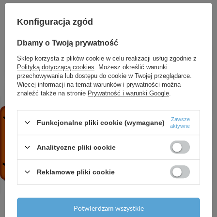
ZOBACZ RÓWNIEŻ
Konfiguracja zgód
Dbamy o Twoją prywatność
MCI 4-6 (1,3 kW, 230 V) pompa hydroforowa
Sklep korzysta z plików cookie w celu realizacji usług zgodnie z
przemysłowa
Polityką dotyczącą cookies
. Możesz określić warunki
1 270,69 zł
/
szt.
przechowywania lub dostępu do cookie w Twojej przeglądarce.
Więcej informacji na temat warunków i prywatności można
3,5 SDM 3-18 (1,5 kW, 230 V) pompa głębinowa z
znaleźć także na stronie
Prywatność i warunki Google
.
kablem 20 m
735,87 zł
/
szt.
Zawsze
Funkcjonalne pliki cookie (wymagane)
aktywne
Środek czyszczący IBO CLEANER IC-1
44,77 zł
/
szt.
Analityczne pliki cookie
Filtr IBF-05 3/4" - Separator magnetyczny
Reklamowe pliki cookie
75,17 zł
/
szt.
QBO 100 (0,75 kW, 230 V) pompa zatapialna
1 154,97 zł
/
szt.
Potwierdzam wszystkie