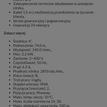
Zabezpieczenie termiczne wbudowane w uzwojeniu
silnika,
Kabel 1,5 m z możliwością przedłużenia na życzenie
klienta,
Serwis gwarancyjny i pogwarancyjny
Gwarancja 24 miesięcy
Zobacz więcej
Średnica: 4”,
Podnoszenie: 74.0 m,
Wydajność: 240.0 l/min.,
Moc: 2.2 kW,
Zasilanie: 3~400 V,
Częstotliwość: 50 Hz,
Prąd: 6.3 A,
Prędkość silnika: 2850 obr./min.,
Klasa izolacji: B,
Tryb pracy: ciągły,
Stopień ochrony: IP68,
Przyłącze [mm/cale]: 2,
Pozycja pracy: Pionowa,
Maks. temp. cieczy: 35°C,
Maks. liczba startów na 1h: 30,
Maks. głębokość zanurzenia: 100 m,