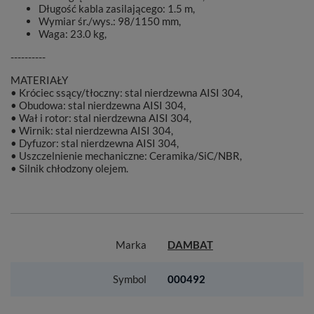
Długość kabla zasilającego: 1.5 m,
Wymiar śr./wys.: 98/1150 mm,
Waga: 23.0 kg,
----------
MATERIAŁY
• Króciec ssący/tłoczny: stal nierdzewna AISI 304,
• Obudowa: stal nierdzewna AISI 304,
• Wał i rotor: stal nierdzewna AISI 304,
• Wirnik: stal nierdzewna AISI 304,
• Dyfuzor: stal nierdzewna AISI 304,
• Uszczelnienie mechaniczne: Ceramika/SiC/NBR,
• Silnik chłodzony olejem.
Marka
DAMBAT
Symbol
000492