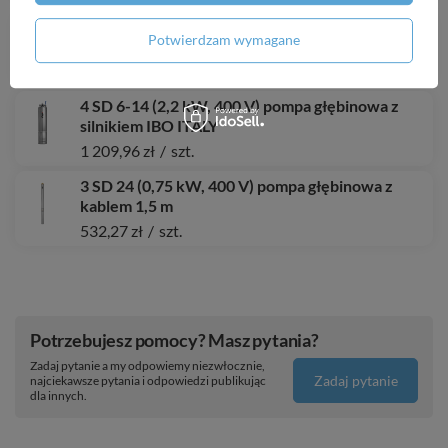
Zbiornik C.O./C.W.U 36 L - IPRO FIX 5 lat
Potwierdzam wymagane
gwarancji
368,84 zł
/
szt.
4 SD 6-14 (2,2 kW, 400 V) pompa głębinowa z
silnikiem IBO ITALY
1 209,96 zł
/
szt.
3 SD 24 (0,75 kW, 400 V) pompa głębinowa z
kablem 1,5 m
532,27 zł
/
szt.
Potrzebujesz pomocy? Masz pytania?
Zadaj pytanie a my odpowiemy niezwłocznie,
Zadaj pytanie
najciekawsze pytania i odpowiedzi publikując
dla innych.