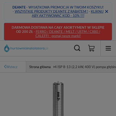
DEANTE
- WYJĄTKOWA PROMOCJA W TWOIM KOSZYKU!
-
WSZYSTKIE PRODUKTY DEANTE Z RABATEM !
-
KLIKNIJ
ABY AKTYWOWAĆ KOD - 10% !!!!
DARMOWA DOSTAWA NA CAŁY ASORTYMENT W SKLEPIE
OD 200 ZŁ
-
FERRO / DEANTE / MELT / USTM / CX80 /
CALEFFI - poznaj nasze marki!
Wstecz
Strona główna
4 ISP 8-13 (2,2 kW, 400 V) pompa głębi