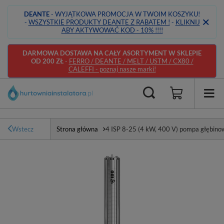
DEANTE
- WYJĄTKOWA PROMOCJA W TWOIM KOSZYKU!
-
WSZYSTKIE PRODUKTY DEANTE Z RABATEM !
-
KLIKNIJ
ABY AKTYWOWAĆ KOD - 10% !!!!
DARMOWA DOSTAWA NA CAŁY ASORTYMENT W SKLEPIE
OD 200 ZŁ
-
FERRO / DEANTE / MELT / USTM / CX80 /
CALEFFI - poznaj nasze marki!
Wstecz
Strona główna
4 ISP 8-25 (4 kW, 400 V) pompa głębino