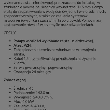
wykonane ze stali nierdzewnej, przeznaczone do instalacji w
studniach o minimalnej średnicy wewnętrznej 115 mm. Pompy
służą do zaopatrywania w wodę domów jedno i wielorodzinnych,
gospodarstw rolnych, a także do zasilania systemów
nawodnieniowych (zraszaczy, linii kroplujących). Pompy mają
zastosowanie również w przemyśle oraz odwodnieniach.
CECHY
Pompy w całości wykonane ze stali nierdzewnej,
Atest PZH,
Zabezpieczenie termiczne wbudowane w uzwojeniu
silnika,
Kabel 1,5 m z możliwością przedłużenia na życzenie
klienta,
Serwis gwarancyjny i pogwarancyjny
Gwarancja 24 miesięcy
Zobacz więcej
Średnica: 4”,
Podnoszenie: 143.0 m,
Wydajność: 240.0 l/min.,
Moc: 4.0 kW,
Zasilanie: 3~400 V,