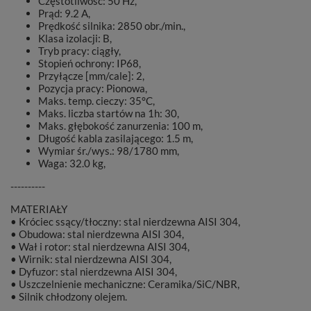
Częstotliwość: 50 Hz,
Prąd: 9.2 A,
Prędkość silnika: 2850 obr./min.,
Klasa izolacji: B,
Tryb pracy: ciągły,
Stopień ochrony: IP68,
Przyłącze [mm/cale]: 2,
Pozycja pracy: Pionowa,
Maks. temp. cieczy: 35°C,
Maks. liczba startów na 1h: 30,
Maks. głębokość zanurzenia: 100 m,
Długość kabla zasilającego: 1.5 m,
Wymiar śr./wys.: 98/1780 mm,
Waga: 32.0 kg,
----------
MATERIAŁY
• Króciec ssący/tłoczny: stal nierdzewna AISI 304,
• Obudowa: stal nierdzewna AISI 304,
• Wał i rotor: stal nierdzewna AISI 304,
• Wirnik: stal nierdzewna AISI 304,
• Dyfuzor: stal nierdzewna AISI 304,
• Uszczelnienie mechaniczne: Ceramika/SiC/NBR,
• Silnik chłodzony olejem.