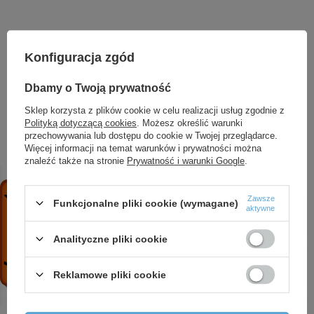
Konfiguracja zgód
Marka
DAMBAT
Dbamy o Twoją prywatność
Symbol
1353
Sklep korzysta z plików cookie w celu realizacji usług zgodnie z
Polityką dotyczącą cookies
. Możesz określić warunki
przechowywania lub dostępu do cookie w Twojej przeglądarce.
Więcej informacji na temat warunków i prywatności można
ZOBACZ RÓWNIEŻ
znaleźć także na stronie
Prywatność i warunki Google
.
Zawsze
CVI 20-5 T (5,5 kW, 400 V, IE3) pompa pionowa
Funkcjonalne pliki cookie (wymagane)
aktywne
5 089,37 zł
/
szt.
Analityczne pliki cookie
CVI 15-9 T (7,5 kW, 400 V, IE3) pompa pionowa
3 525,89 zł
/
szt.
Reklamowe pliki cookie
4 ISP 14-13 (4 kW, 400 V) pompa głębinowa