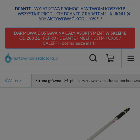
DEANTE
- WYJĄTKOWA PROMOCJA W TWOIM KOSZYKU!
-
WSZYSTKIE PRODUKTY DEANTE Z RABATEM !
-
KLIKNIJ
ABY AKTYWOWAĆ KOD - 10% !!!!
DARMOWA DOSTAWA NA CAŁY ASORTYMENT W SKLEPIE
OD 200 ZŁ
-
FERRO / DEANTE / MELT / USTM / CX80 /
CALEFFI - poznaj nasze marki!
Wstecz
Strona główna
4-płaszczyznowa szczotka samochodowa 