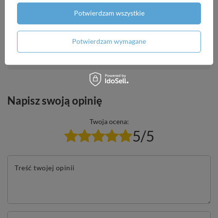
Potwierdzam wszystkie
Potrzebujesz pomocy? Masz pytania?
Potwierdzam wymagane
Zadaj pytanie a my odpowiemy niezwłocznie,
Zadaj pytanie
najciekawsze pytania i odpowiedzi publikując
dla innych.
Napisz swoją opinię
Twoja ocena:
5/5
Treść twojej opinii