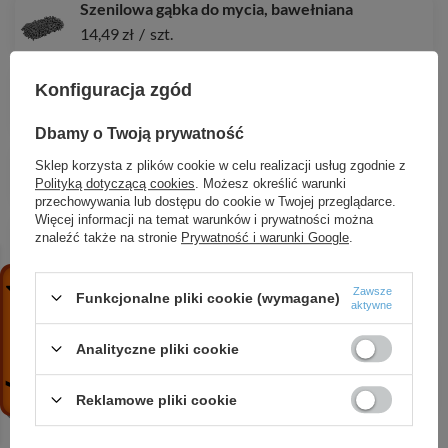
Szenilowa gąbka do mycia, bawełniana
14,49 zł
/
szt.
Szczotka do mycia 1-płaszczyznowa 25cm bez
Konfiguracja zgód
trzonka
23,30 zł
/
szt.
Dbamy o Twoją prywatność
Szczotka samochodowa KOŁO, krótka
Sklep korzysta z plików cookie w celu realizacji usług zgodnie z
31,22 zł
/
szt.
Polityką dotyczącą cookies
. Możesz określić warunki
przechowywania lub dostępu do cookie w Twojej przeglądarce.
Więcej informacji na temat warunków i prywatności można
Gąbka z mikrowłokien do mycia
znaleźć także na stronie
Prywatność i warunki Google
.
11,91 zł
/
szt.
Zawsze
Sczotka do mycia, włos sztuczny / czarny
Funkcjonalne pliki cookie (wymagane)
aktywne
7,77 zł
/
szt.
Analityczne pliki cookie
Szczotka samochodowa KOŁO, krótka
28,93 zł
/
szt.
Reklamowe pliki cookie