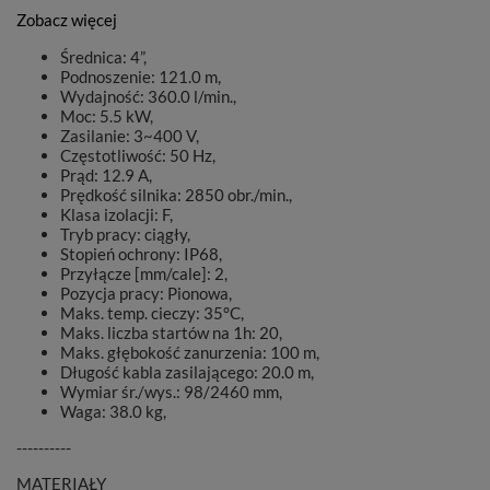
Zobacz więcej
Średnica: 4”,
Podnoszenie: 121.0 m,
Wydajność: 360.0 l/min.,
Moc: 5.5 kW,
Zasilanie: 3~400 V,
Częstotliwość: 50 Hz,
Prąd: 12.9 A,
Prędkość silnika: 2850 obr./min.,
Klasa izolacji: F,
Tryb pracy: ciągły,
Stopień ochrony: IP68,
Przyłącze [mm/cale]: 2,
Pozycja pracy: Pionowa,
Maks. temp. cieczy: 35°C,
Maks. liczba startów na 1h: 20,
Maks. głębokość zanurzenia: 100 m,
Długość kabla zasilającego: 20.0 m,
Wymiar śr./wys.: 98/2460 mm,
Waga: 38.0 kg,
----------
MATERIAŁY