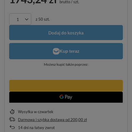
brutto
/
szt.
z
50
szt.
Dodaj do koszyka
Możesz kupić także poprzez:
Wysyłka
w czwartek
Darmowa i szybka dostawa
od
200,00 zł
14
dni na łatwy zwrot