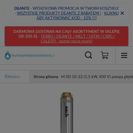
DEANTE
- WYJĄTKOWA PROMOCJA W TWOIM KOSZYKU!
-
WSZYSTKIE PRODUKTY DEANTE Z RABATEM !
-
KLIKNIJ
ABY AKTYWOWAĆ KOD - 10% !!!!
DARMOWA DOSTAWA NA CAŁY ASORTYMENT W SKLEPIE
OD 200 ZŁ
-
FERRO / DEANTE / MELT / USTM / CX80 /
CALEFFI - poznaj nasze marki!
Wstecz
Strona główna
4 SD 10-22 (5,5 kW, 400 V) pompa głęb