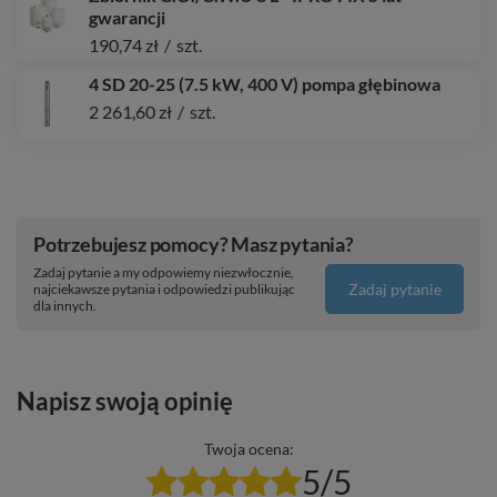
gwarancji
190,74 zł
/
szt.
4 SD 20-25 (7.5 kW, 400 V) pompa głębinowa
2 261,60 zł
/
szt.
Potrzebujesz pomocy? Masz pytania?
Zadaj pytanie a my odpowiemy niezwłocznie,
Zadaj pytanie
najciekawsze pytania i odpowiedzi publikując
dla innych.
Napisz swoją opinię
Twoja ocena:
5/5