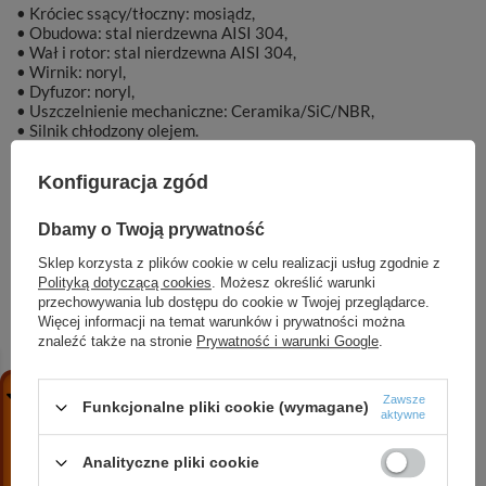
• Króciec ssący/tłoczny: mosiądz,
• Obudowa: stal nierdzewna AISI 304,
• Wał i rotor: stal nierdzewna AISI 304,
• Wirnik: noryl,
• Dyfuzor: noryl,
• Uszczelnienie mechaniczne: Ceramika/SiC/NBR,
• Silnik chłodzony olejem.
Konfiguracja zgód
Dbamy o Twoją prywatność
Marka
DAMBAT
Sklep korzysta z plików cookie w celu realizacji usług zgodnie z
Polityką dotyczącą cookies
. Możesz określić warunki
Symbol
OPA000778
przechowywania lub dostępu do cookie w Twojej przeglądarce.
Więcej informacji na temat warunków i prywatności można
znaleźć także na stronie
Prywatność i warunki Google
.
ZOBACZ RÓWNIEŻ
Zawsze
Funkcjonalne pliki cookie (wymagane)
aktywne
Analityczne pliki cookie
KBFU 80-2.2 T (2,2 kW, 400 V) pompa szlamowa