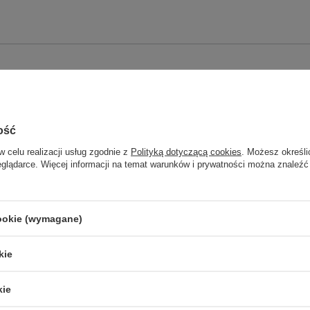
ość
w celu realizacji usług zgodnie z
Polityką dotyczącą cookies
. Możesz określi
eglądarce. Więcej informacji na temat warunków i prywatności można znaleźć
iem
cookie (wymagane)
kie
kie