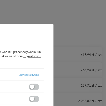
ć warunki przechowywania lub
618,94 zł
/
szt.
 także na stronie
Prywatność i
766,24 zł
/
szt.
Zawsze aktywne
157,71 zł
/
szt.
2 985,87 zł
/
szt.