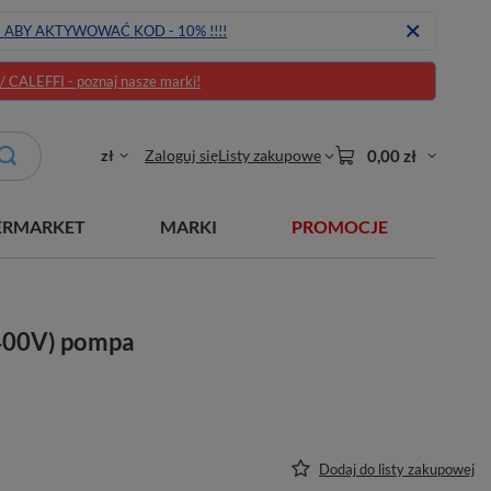
J ABY AKTYWOWAĆ KOD - 10% !!!!
CALEFFI - poznaj nasze marki!
zł
Zaloguj się
Listy zakupowe
0,00 zł
ERMARKET
MARKI
PROMOCJE
 400V) pompa
Dodaj do listy zakupowej