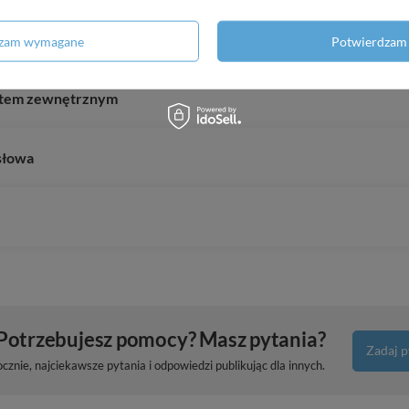
ilnikiem IPRO
dzam wymagane
Potwierdzam 
intem zewnętrznym
słowa
Potrzebujesz pomocy? Masz pytania?
Zadaj p
znie, najciekawsze pytania i odpowiedzi publikując dla innych.