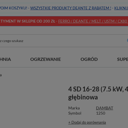
OIM KOSZYKU! -
WSZYSTKIE PRODUKTY DEANTE Z RABATEM !
-
KLIKNI
YMENT W SKLEPIE OD 200 ZŁ
-
FERRO / DEANTE / MELT / USTM / CX80 / 
HNIA
OGRZEWANIE
OGRÓD
SUP
a
4 SD 16-28 (7.5 kW,
głębinowa
Marka
DAMBAT
Symbol
1250
+ Dodaj do porównania