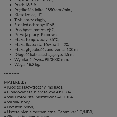
Prąd: 18.5 A,
Prędkość silnika: 2850 obr./min.,
Klasa izolacji: F,
Tryb pracy: ciągły,
Stopień ochrony: IP68,
Przyłącze [mm/cale]: 2,
Pozycja pracy: Pionowa,
Maks. temp. cieczy: 35°C,
Maks. liczba startów na 1h: 20,
Maks. głębokość zanurzenia: 100 m,
Długość kabla zasilającego: 1.5 m,
Wymiar śr./wys.: 98/3000 mm,
Waga: 48.2 kg,
----------
MATERIAŁY
• Króciec ssący/tłoczny: mosiądz,
• Obudowa: stal nierdzewna AISI 304,
• Wał i rotor: stal nierdzewna AISI 304,
• Wirnik: noryl,
• Dyfuzor: noryl,
• Uszczelnienie mechaniczne: Ceramika/SiC/NBR,
• Silnik chłodzony olejem.