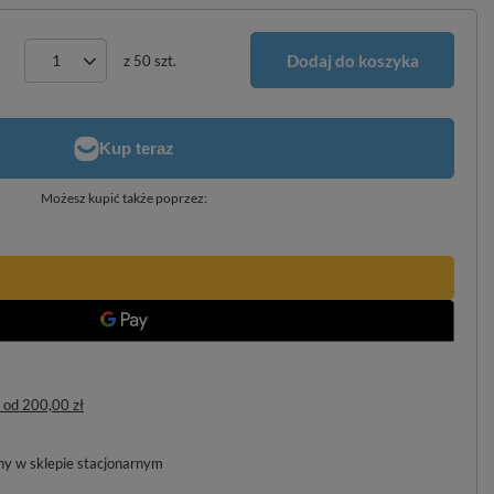
Dodaj do koszyka
z
50
szt.
Możesz kupić także poprzez:
od
200,00 zł
pny w sklepie stacjonarnym