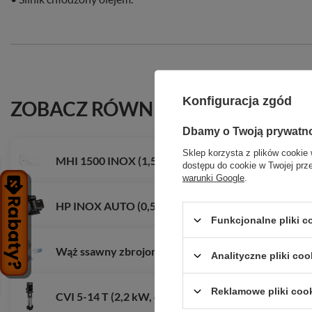
Konfiguracja zgód
ZOBACZ RÓWNIEŻ
Dbamy o Twoją prywatn
Sklep korzysta z plików cookie 
MHI 1500 INOX (1,5 kW, 230 V) pompa z osprzętem
dostępu do cookie w Twojej prz
warunki Google
.
HP INOX AUTO (0,55 kW, 230 V) pompa z falownik
Funkcjonalne pliki 
Wąż ssawny zbrojony 3/4 - rolka 50 m
Analityczne pliki coo
Reklamowe pliki coo
CVI 5-14 T (2,2 kW, 400 V) pompa pionowa