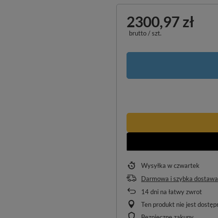
2300,97 zł
brutto
/
szt.
Wysyłka
w czwartek
Darmowa i szybka dostawa
14
dni na łatwy zwrot
Ten produkt nie jest dostę
Bezpieczne zakupy