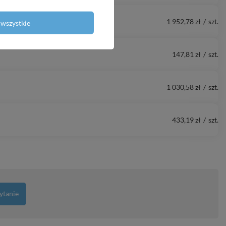
1 952,78 zł
/
szt.
wszystkie
147,81 zł
/
szt.
1 030,58 zł
/
szt.
433,19 zł
/
szt.
ytanie