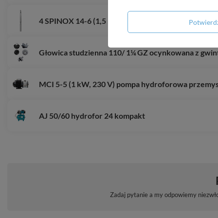
4 SPINOX 14-6 (1,5 kW, 400 V) pompa głębinowa z s
Potwier
Głowica studzienna 110/ 1¼ GZ ocynkowana z gw
MCI 5-5 (1 kW, 230 V) pompa hydroforowa przemy
AJ 50/60 hydrofor 24 kompakt
Zadaj pytanie a my odpowiemy niezwłoc