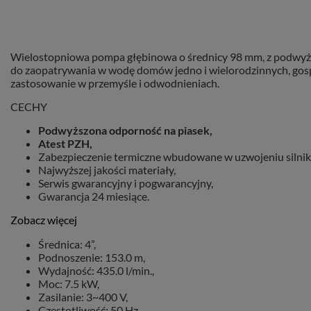
Wielostopniowa pompa głębinowa o średnicy 98 mm, z podwyższ
do zaopatrywania w wodę domów jedno i wielorodzinnych, gospo
zastosowanie w przemyśle i odwodnieniach.
CECHY
Podwyższona odporność na piasek,
Atest PZH,
Zabezpieczenie termiczne wbudowane w uzwojeniu silnik
Najwyższej jakości materiały,
Serwis gwarancyjny i pogwarancyjny,
Gwarancja 24 miesiące.
Zobacz więcej
Średnica: 4”,
Podnoszenie: 153.0 m,
Wydajność: 435.0 l/min.,
Moc: 7.5 kW,
Zasilanie: 3~400 V,
Częstotliwość: 50 Hz,