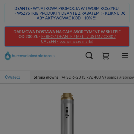
DEANTE
- WYJĄTKOWA PROMOCJA W TWOIM KOSZYKU!
-
WSZYSTKIE PRODUKTY DEANTE Z RABATEM !
-
KLIKNIJ
ABY AKTYWOWAĆ KOD - 10% !!!!
DARMOWA DOSTAWA NA CAŁY ASORTYMENT W SKLEPIE
OD 200 ZŁ
-
FERRO / DEANTE / MELT / USTM / CX80 /
CALEFFI - poznaj nasze marki!
Wstecz
Strona główna
4 SD 6-20 (3 kW, 400 V) pompa głębino