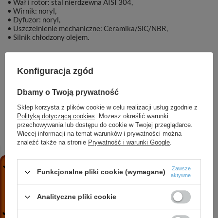
• Wał i rotor: stal nierdzewna AISI 304,
• Wirnik: noryl,
• Dyfuzor: noryl,
• Uszczelnienie mechaniczne: Ceramika/SiC/NBR,
• Silnik chłodzony olejem.
Konfiguracja zgód
Marka
DAMBAT
Dbamy o Twoją prywatność
Sklep korzysta z plików cookie w celu realizacji usług zgodnie z
Symbol
gsd22
Polityką dotyczącą cookies
. Możesz określić warunki
przechowywania lub dostępu do cookie w Twojej przeglądarce.
Więcej informacji na temat warunków i prywatności można
znaleźć także na stronie
Prywatność i warunki Google
.
ZOBACZ RÓWNIEŻ
Zawsze
Funkcjonalne pliki cookie (wymagane)
aktywne
4 SPINOX 14-8 (2,2 kW, 230 V) pompa głębinowa
Analityczne pliki cookie
z silnikiem IPRO
2 580,92 zł
/
szt.