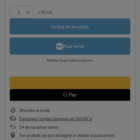
z
50
szt.
Dodaj do koszyka
Możesz kupić także poprzez:
Wysyłka
w środę
Darmowa i szybka dostawa
od
200,00 zł
14
dni na łatwy zwrot
Ten produkt nie jest dostępny w sklepie stacjonarnym