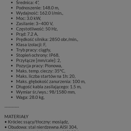
Średnica: 4”,
Podnoszenie: 148.0 m,
Wydajność: 162.0 l/min.,
Moc: 3.0 kW,
Zasilanie: 3~400 V,
Częstotliwość: 50 Hz,
Prąd: 7.2 A,
Prędkość silnika: 2850 obr./min.,
Klasa izolacji: F,
Tryb pracy: ciągły,
Stopień ochrony: IP68,
Przyłącze [mm/cale]: 2,
Pozycja pracy: Pionowa,
Maks. temp. cieczy: 35°C,
Maks. liczba startów na 1h: 20,
Maks. głębokość zanurzenia: 100 m,
Długość kabla zasilającego: 1.5 m,
Wymiar śr./wys.: 98/1580 mm,
Waga: 28.0 kg,
----------
MATERIAŁY
• Króciec ssący/tłoczny: mosiądz,
• Obudowa: stal nierdzewna AISI 304,