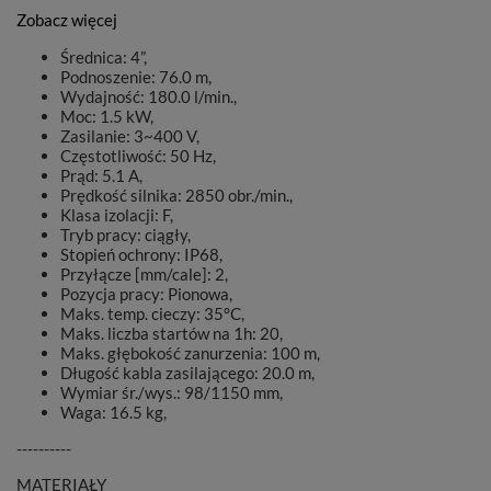
Zobacz więcej
Średnica: 4”,
Podnoszenie: 76.0 m,
Wydajność: 180.0 l/min.,
Moc: 1.5 kW,
Zasilanie: 3~400 V,
Częstotliwość: 50 Hz,
Prąd: 5.1 A,
Prędkość silnika: 2850 obr./min.,
Klasa izolacji: F,
Tryb pracy: ciągły,
Stopień ochrony: IP68,
Przyłącze [mm/cale]: 2,
Pozycja pracy: Pionowa,
Maks. temp. cieczy: 35°C,
Maks. liczba startów na 1h: 20,
Maks. głębokość zanurzenia: 100 m,
Długość kabla zasilającego: 20.0 m,
Wymiar śr./wys.: 98/1150 mm,
Waga: 16.5 kg,
----------
MATERIAŁY