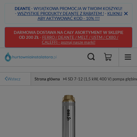
DEANTE
- WYJĄTKOWA PROMOCJA W TWOIM KOSZYKU!
-
WSZYSTKIE PRODUKTY DEANTE Z RABATEM !
-
KLIKNIJ
ABY AKTYWOWAĆ KOD - 10% !!!!
DARMOWA DOSTAWA NA CAŁY ASORTYMENT W SKLEPIE
OD 200 ZŁ
-
FERRO / DEANTE / MELT / USTM / CX80 /
CALEFFI - poznaj nasze marki!
Wstecz
Strona główna
4 SD 7-12 (1,5 kW, 400 V) pompa głębi