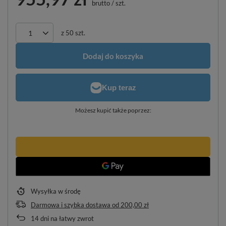
brutto
/
szt.
z
50
szt.
Dodaj do koszyka
Możesz kupić także poprzez:
Wysyłka
w środę
Darmowa i szybka dostawa
od
200,00 zł
14
dni na łatwy zwrot