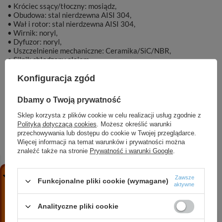
• Króciec ssący/tłoczny: mosiądz,
• Obudowa: stal nierdzewna AISI 304,
• Wał i rotor: stal nierdzewna AISI 304,
• Wirnik: noryl,
• Dyfuzor: noryl,
• Uszczelnienie mechaniczne: Ceramika/SiC/NBR,
• Silnik chłodzony olejem.
Konfiguracja zgód
Dbamy o Twoją prywatność
Marka
DAMBAT
Sklep korzysta z plików cookie w celu realizacji usług zgodnie z
Polityką dotyczącą cookies
. Możesz określić warunki
przechowywania lub dostępu do cookie w Twojej przeglądarce.
Symbol
002513
Więcej informacji na temat warunków i prywatności można
znaleźć także na stronie
Prywatność i warunki Google
.
Zawsze
Funkcjonalne pliki cookie (wymagane)
ZOBACZ RÓWNIEŻ
aktywne
Analityczne pliki cookie
4 FP4 D010 (0,75 kW, 400 V) pompa głębinowa