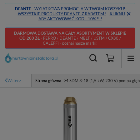
DEANTE
- WYJĄTKOWA PROMOCJA W TWOIM KOSZYKU!
-
WSZYSTKIE PRODUKTY DEANTE Z RABATEM !
-
KLIKNIJ
ABY AKTYWOWAĆ KOD - 10% !!!!
DARMOWA DOSTAWA NA CAŁY ASORTYMENT W SKLEPIE
OD 200 ZŁ
-
FERRO / DEANTE / MELT / USTM / CX80 /
CALEFFI - poznaj nasze marki!
Wstecz
Strona główna
4 SDM 3-18 (1,5 kW, 230 V) pompa głęb