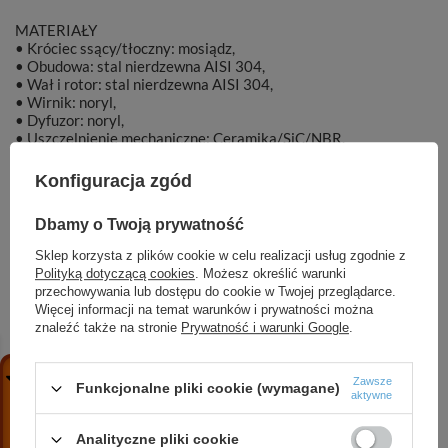
MATERIAŁY
• Króciec ssący/tłoczny: mosiądz,
• Obudowa: stal nierdzewna AISI 304,
• Wał i rotor: stal nierdzewna AISI 304,
• Wirnik: noryl,
• Dyfuzor: noryl,
• Uszczelnienie mechaniczne: Ceramika/SiC/NBR,
• Silnik chłodzony olejem.
Konfiguracja zgód
Dbamy o Twoją prywatność
Sklep korzysta z plików cookie w celu realizacji usług zgodnie z
Marka
DAMBAT
Polityką dotyczącą cookies
. Możesz określić warunki
przechowywania lub dostępu do cookie w Twojej przeglądarce.
Więcej informacji na temat warunków i prywatności można
Symbol
000672
znaleźć także na stronie
Prywatność i warunki Google
.
Zawsze
Funkcjonalne pliki cookie (wymagane)
aktywne
ZOBACZ RÓWNIEŻ
Analityczne pliki cookie