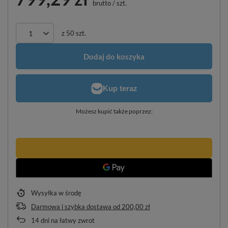
brutto
/
szt.
z
50
szt.
Dodaj do koszyka
Możesz kupić także poprzez:
Wysyłka
w środę
Darmowa i szybka dostawa
od
200,00 zł
14
dni na łatwy zwrot