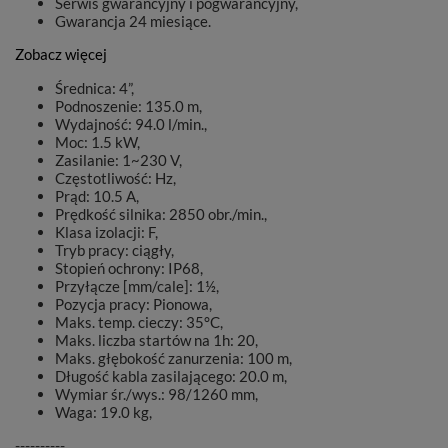
Serwis gwarancyjny i pogwarancyjny,
Gwarancja 24 miesiące.
Zobacz więcej
Średnica: 4”,
Podnoszenie: 135.0 m,
Wydajność: 94.0 l/min.,
Moc: 1.5 kW,
Zasilanie: 1~230 V,
Częstotliwość: Hz,
Prąd: 10.5 A,
Prędkość silnika: 2850 obr./min.,
Klasa izolacji: F,
Tryb pracy: ciągły,
Stopień ochrony: IP68,
Przyłącze [mm/cale]: 1½,
Pozycja pracy: Pionowa,
Maks. temp. cieczy: 35°C,
Maks. liczba startów na 1h: 20,
Maks. głębokość zanurzenia: 100 m,
Długość kabla zasilającego: 20.0 m,
Wymiar śr./wys.: 98/1260 mm,
Waga: 19.0 kg,
----------