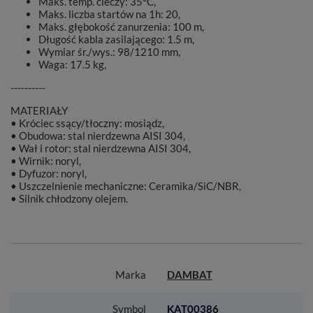
Maks. temp. cieczy: 35°C,
Maks. liczba startów na 1h: 20,
Maks. głębokość zanurzenia: 100 m,
Długość kabla zasilającego: 1.5 m,
Wymiar śr./wys.: 98/1210 mm,
Waga: 17.5 kg,
----------
MATERIAŁY
• Króciec ssący/tłoczny: mosiądz,
• Obudowa: stal nierdzewna AISI 304,
• Wał i rotor: stal nierdzewna AISI 304,
• Wirnik: noryl,
• Dyfuzor: noryl,
• Uszczelnienie mechaniczne: Ceramika/SiC/NBR,
• Silnik chłodzony olejem.
Marka
DAMBAT
Symbol
KAT00386