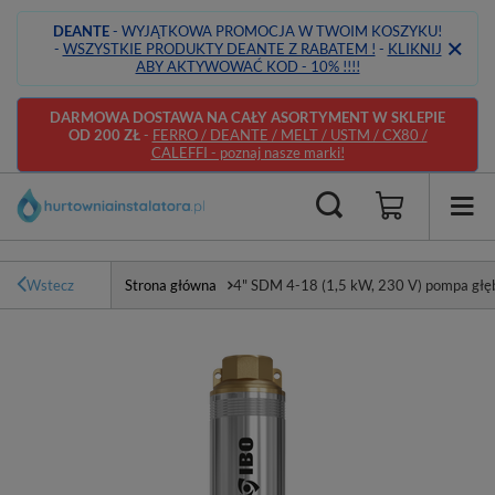
DEANTE
- WYJĄTKOWA PROMOCJA W TWOIM KOSZYKU!
-
WSZYSTKIE PRODUKTY DEANTE Z RABATEM !
-
KLIKNIJ
ABY AKTYWOWAĆ KOD - 10% !!!!
DARMOWA DOSTAWA NA CAŁY ASORTYMENT W SKLEPIE
OD 200 ZŁ
-
FERRO / DEANTE / MELT / USTM / CX80 /
CALEFFI - poznaj nasze marki!
Wstecz
Strona główna
4" SDM 4-18 (1,5 kW, 230 V) pompa głęb