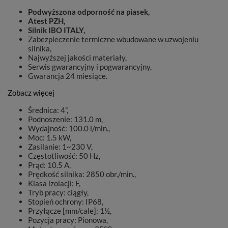
Podwyższona odporność na piasek,
Atest PZH,
Silnik IBO ITALY,
Zabezpieczenie termiczne wbudowane w uzwojeniu
silnika,
Najwyższej jakości materiały,
Serwis gwarancyjny i pogwarancyjny,
Gwarancja 24 miesiące.
Zobacz więcej
Średnica: 4”,
Podnoszenie: 131.0 m,
Wydajność: 100.0 l/min.,
Moc: 1.5 kW,
Zasilanie: 1~230 V,
Częstotliwość: 50 Hz,
Prąd: 10.5 A,
Prędkość silnika: 2850 obr./min.,
Klasa izolacji: F,
Tryb pracy: ciągły,
Stopień ochrony: IP68,
Przyłącze [mm/cale]: 1½,
Pozycja pracy: Pionowa,