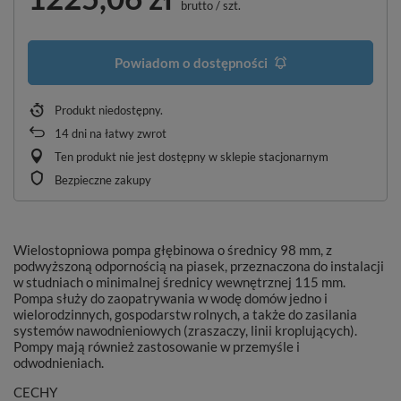
brutto
/
szt.
Powiadom o dostępności
Produkt niedostępny
14
dni na łatwy zwrot
Ten produkt nie jest dostępny w sklepie stacjonarnym
Bezpieczne zakupy
Wielostopniowa pompa głębinowa o średnicy 98 mm, z
podwyższoną odpornością na piasek, przeznaczona do instalacji
w studniach o minimalnej średnicy wewnętrznej 115 mm.
Pompa służy do zaopatrywania w wodę domów jedno i
wielorodzinnych, gospodarstw rolnych, a także do zasilania
systemów nawodnieniowych (zraszaczy, linii kroplujących).
Pompy mają również zastosowanie w przemyśle i
odwodnieniach.
CECHY