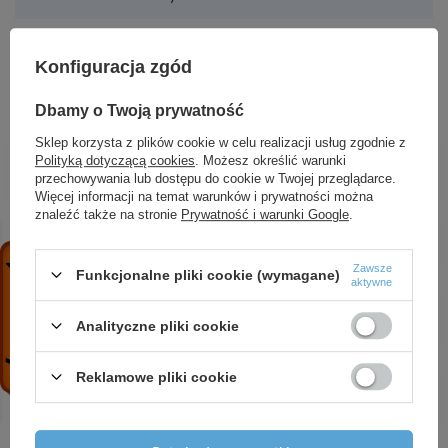
Konfiguracja zgód
ZOBACZ RÓWNIEŻ
Dbamy o Twoją prywatność
Sklep korzysta z plików cookie w celu realizacji usług zgodnie z
3 SQIBO 0,55 (0,55 kW, 230 V) pompa głębinowa
Polityką dotyczącą cookies
. Możesz określić warunki
z kablem 15 m
przechowywania lub dostępu do cookie w Twojej przeglądarce.
288,68 zł
/
szt.
Więcej informacji na temat warunków i prywatności można
znaleźć także na stronie
Prywatność i warunki Google
.
CVI 3-12 T (1,1 kW, 400 V, IE3) pompa pionowa
2 336,56 zł
/
szt.
Zawsze
Funkcjonalne pliki cookie (wymagane)
aktywne
Magnum 3750 (0,75 kW, 230 V) pompa zatapialna
z pływakiem
Analityczne pliki cookie
327,06 zł
/
szt.
3,5 SD 2-22 (1,5 kW, 400 V) pompa głębinowa z
Reklamowe pliki cookie
kablem 20 m
766,20 zł
/
szt.