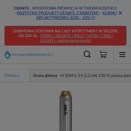
DEANTE
- WYJĄTKOWA PROMOCJA W TWOIM KOSZYKU!
-
WSZYSTKIE PRODUKTY DEANTE Z RABATEM !
-
KLIKNIJ
ABY AKTYWOWAĆ KOD - 10% !!!!
DARMOWA DOSTAWA NA CAŁY ASORTYMENT W SKLEPIE
OD 200 ZŁ
-
FERRO / DEANTE / MELT / USTM / CX80 /
CALEFFI - poznaj nasze marki!
Wstecz
Strona główna
4 SDM 6-14 (2,2 kW, 230 V) pompa głę