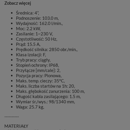
Zobacz więcej
Średnica: 4”,
Podnoszenie: 103.0 m,
Wydajność: 162.0 l/min.,
Moc: 2.2 kW,
Zasilanie: 1~230 V,
Częstotliwość: 50 Hz,
Prąd: 15.5 A,
Prędkość silnika: 2850 obr./min.,
Klasa izolacji: F,
Tryb pracy: ciągły,
Stopień ochrony: IP68,
Przyłącze [mm/cale]: 2,
Pozycja pracy: Pionowa,
Maks. temp. cieczy: 35°C,
Maks. liczba startów na 1h: 20,
Maks. głębokość zanurzenia: 100 m,
Długość kabla zasilającego: 1.5 m,
Wymiar śr./wys.: 98/1340 mm,
Waga: 25.7 kg,
----------
MATERIAŁY