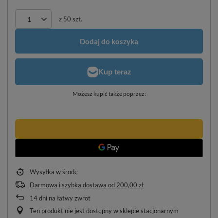
z
50
szt.
Dodaj do koszyka
Możesz kupić także poprzez:
Wysyłka
w środę
Darmowa i szybka dostawa
od
200,00 zł
14
dni na łatwy zwrot
Ten produkt nie jest dostępny w sklepie stacjonarnym