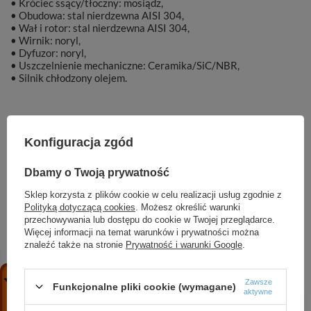
• Króciec ssący/tłoczny: mosiądz,
• Obudowa: stal nierdzewna AISI 304,
• Wał i rotor: stal nierdzewna AISI 304,
• Wirnik: noryl,
• Dyfuzor: noryl,
• Uszczelnienie mechaniczne: Ceramika/SiC/NBR,
• Silnik chłodzony olejem.
Konfiguracja zgód
Marka
DAMBAT
Dbamy o Twoją prywatność
Symbol
gsd43
Sklep korzysta z plików cookie w celu realizacji usług zgodnie z
Polityką dotyczącą cookies
. Możesz określić warunki
przechowywania lub dostępu do cookie w Twojej przeglądarce.
Więcej informacji na temat warunków i prywatności można
znaleźć także na stronie
Prywatność i warunki Google
.
ZOBACZ RÓWNIEŻ
Zawsze
Funkcjonalne pliki cookie (wymagane)
aktywne
CVI 15-9 T (7,5 kW, 400 V, IE3) pompa pionowa