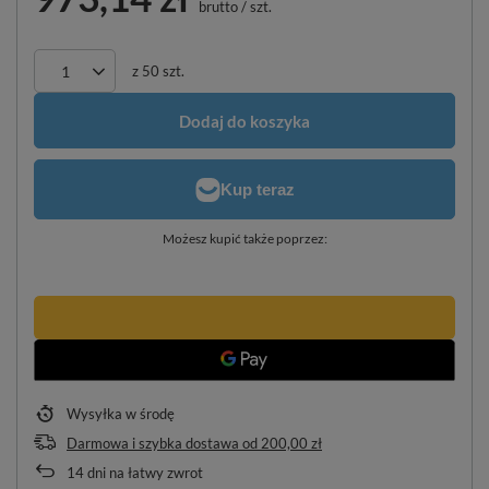
brutto
/
szt.
z
50
szt.
Dodaj do koszyka
Możesz kupić także poprzez:
Wysyłka
w środę
Darmowa i szybka dostawa
od
200,00 zł
14
dni na łatwy zwrot