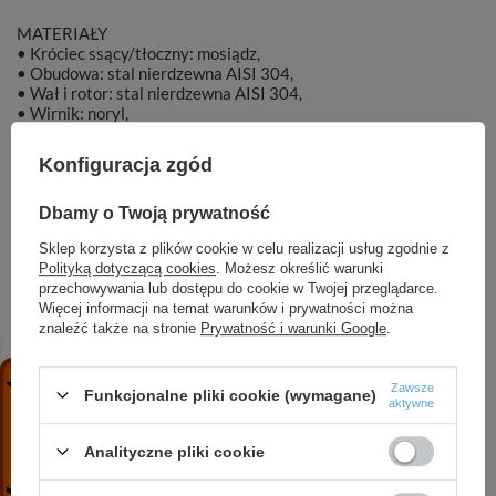
MATERIAŁY
• Króciec ssący/tłoczny: mosiądz,
• Obudowa: stal nierdzewna AISI 304,
• Wał i rotor: stal nierdzewna AISI 304,
• Wirnik: noryl,
• Dyfuzor: noryl,
• Uszczelnienie mechaniczne: Ceramika/SiC/NBR,
Konfiguracja zgód
• Silnik chłodzony olejem.
Dbamy o Twoją prywatność
Sklep korzysta z plików cookie w celu realizacji usług zgodnie z
Polityką dotyczącą cookies
. Możesz określić warunki
przechowywania lub dostępu do cookie w Twojej przeglądarce.
Marka
DAMBAT
Więcej informacji na temat warunków i prywatności można
znaleźć także na stronie
Prywatność i warunki Google
.
Symbol
002516
Zawsze
Funkcjonalne pliki cookie (wymagane)
aktywne
Analityczne pliki cookie