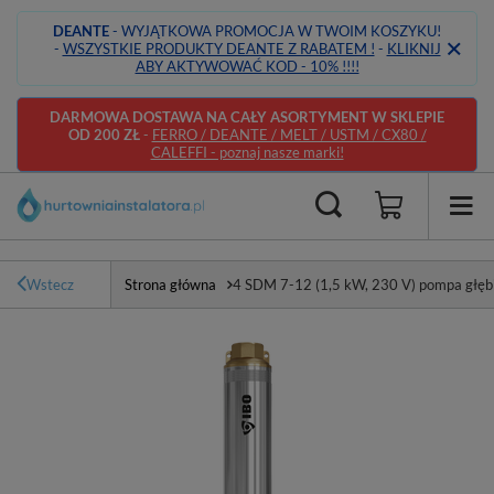
DEANTE
- WYJĄTKOWA PROMOCJA W TWOIM KOSZYKU!
-
WSZYSTKIE PRODUKTY DEANTE Z RABATEM !
-
KLIKNIJ
ABY AKTYWOWAĆ KOD - 10% !!!!
DARMOWA DOSTAWA NA CAŁY ASORTYMENT W SKLEPIE
OD 200 ZŁ
-
FERRO / DEANTE / MELT / USTM / CX80 /
CALEFFI - poznaj nasze marki!
Wstecz
Strona główna
4 SDM 7-12 (1,5 kW, 230 V) pompa głęb