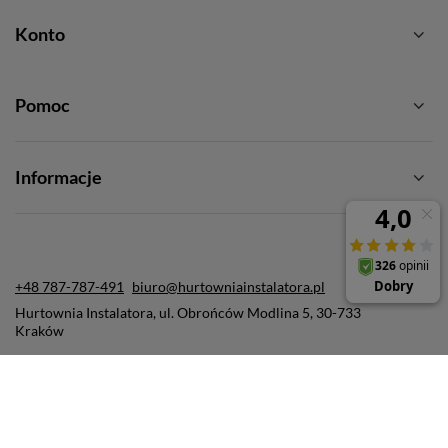
Konto
Pomoc
Informacje
+48 787-787-491
biuro@hurtowniainstalatora.pl
Hurtownia Instalatora
,
ul. Obrońców Modlina 5
,
30-733
Kraków
W sklepie prezentujemy ceny brutto (z VAT).
Stawki VAT dla konsumentów z kraju:
Polska
.