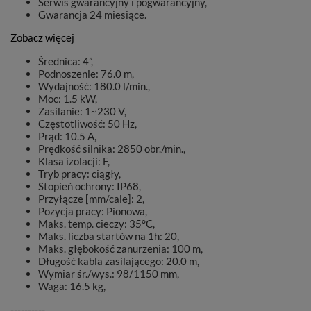
Serwis gwarancyjny i pogwarancyjny,
Gwarancja 24 miesiące.
Zobacz więcej
Średnica: 4”,
Podnoszenie: 76.0 m,
Wydajność: 180.0 l/min.,
Moc: 1.5 kW,
Zasilanie: 1~230 V,
Częstotliwość: 50 Hz,
Prąd: 10.5 A,
Prędkość silnika: 2850 obr./min.,
Klasa izolacji: F,
Tryb pracy: ciągły,
Stopień ochrony: IP68,
Przyłącze [mm/cale]: 2,
Pozycja pracy: Pionowa,
Maks. temp. cieczy: 35°C,
Maks. liczba startów na 1h: 20,
Maks. głębokość zanurzenia: 100 m,
Długość kabla zasilającego: 20.0 m,
Wymiar śr./wys.: 98/1150 mm,
Waga: 16.5 kg,
----------