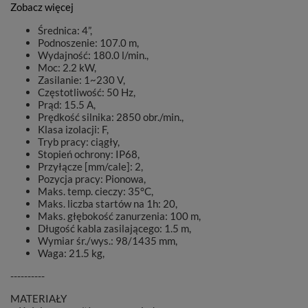
Zobacz więcej
Średnica: 4”,
Podnoszenie: 107.0 m,
Wydajność: 180.0 l/min.,
Moc: 2.2 kW,
Zasilanie: 1~230 V,
Częstotliwość: 50 Hz,
Prąd: 15.5 A,
Prędkość silnika: 2850 obr./min.,
Klasa izolacji: F,
Tryb pracy: ciągły,
Stopień ochrony: IP68,
Przyłącze [mm/cale]: 2,
Pozycja pracy: Pionowa,
Maks. temp. cieczy: 35°C,
Maks. liczba startów na 1h: 20,
Maks. głębokość zanurzenia: 100 m,
Długość kabla zasilającego: 1.5 m,
Wymiar śr./wys.: 98/1435 mm,
Waga: 21.5 kg,
----------
MATERIAŁY