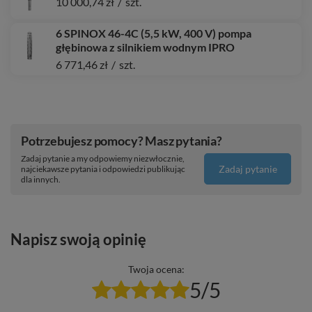
10 000,74 zł
/
szt.
6 SPINOX 46-4C (5,5 kW, 400 V) pompa
głębinowa z silnikiem wodnym IPRO
6 771,46 zł
/
szt.
Potrzebujesz pomocy? Masz pytania?
Zadaj pytanie a my odpowiemy niezwłocznie,
Zadaj pytanie
najciekawsze pytania i odpowiedzi publikując
dla innych.
Napisz swoją opinię
Twoja ocena:
5/5