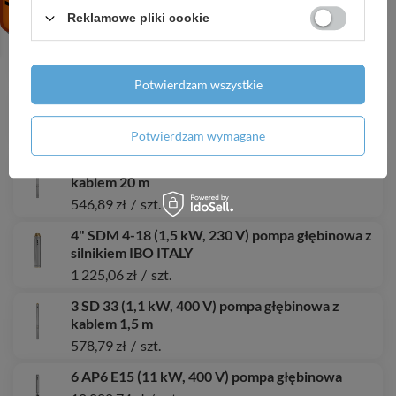
216,18 zł
/
szt.
Reklamowe pliki cookie
CVI 15-16 T (15 kW, 400 V) pompa pionowa
9 849,83 zł
/
szt.
Potwierdzam wszystkie
4 SD 3-14 (1,1 kW, 400 V) pompa głębinowa
593,84 zł
/
szt.
Potwierdzam wymagane
3,5 SD 3-11 (0,8 kW, 400 V) pompa głębinowa z
kablem 20 m
546,89 zł
/
szt.
4" SDM 4-18 (1,5 kW, 230 V) pompa głębinowa z
silnikiem IBO ITALY
1 225,06 zł
/
szt.
3 SD 33 (1,1 kW, 400 V) pompa głębinowa z
kablem 1,5 m
578,79 zł
/
szt.
6 AP6 E15 (11 kW, 400 V) pompa głębinowa