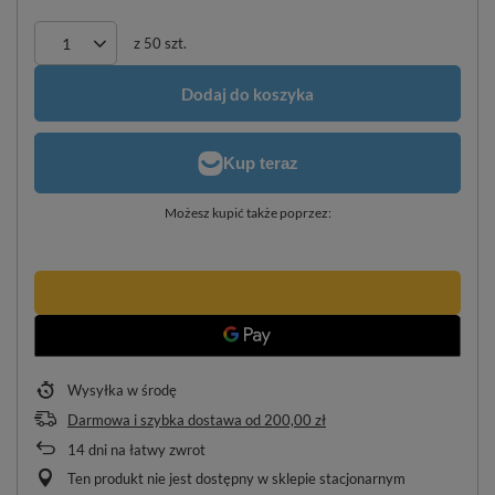
z
50
szt.
Dodaj do koszyka
Możesz kupić także poprzez:
Wysyłka
w środę
Darmowa i szybka dostawa
od
200,00 zł
14
dni na łatwy zwrot
Ten produkt nie jest dostępny w sklepie stacjonarnym