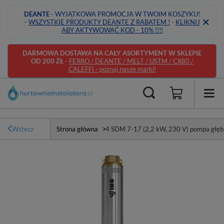
DEANTE
- WYJĄTKOWA PROMOCJA W TWOIM KOSZYKU!
-
WSZYSTKIE PRODUKTY DEANTE Z RABATEM !
-
KLIKNIJ
ABY AKTYWOWAĆ KOD - 10% !!!!
DARMOWA DOSTAWA NA CAŁY ASORTYMENT W SKLEPIE
OD 200 ZŁ
-
FERRO / DEANTE / MELT / USTM / CX80 /
CALEFFI - poznaj nasze marki!
Wstecz
Strona główna
4 SDM 7-17 (2,2 kW, 230 V) pompa głę