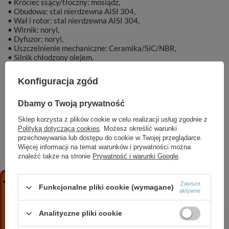
• Króciec ssący/tłoczny: mosiądz,
• Obudowa: stal nierdzewna AISI 304,
• Wał i rotor: stal nierdzewna AISI 304,
• Wirnik: noryl,
• Dyfuzor: noryl,
• Uszczelnienie mechaniczne: Ceramika/SiC/NBR,
• Silnik chłodzony olejem.
Konfiguracja zgód
Dbamy o Twoją prywatność
Marka
DAMBAT
Sklep korzysta z plików cookie w celu realizacji usług zgodnie z
Polityką dotyczącą cookies
. Możesz określić warunki
Symbol
002520
przechowywania lub dostępu do cookie w Twojej przeglądarce.
Więcej informacji na temat warunków i prywatności można
znaleźć także na stronie
Prywatność i warunki Google
.
ZOBACZ RÓWNIEŻ
Zawsze
Funkcjonalne pliki cookie (wymagane)
aktywne
Analityczne pliki cookie
Zawór zwrotny kulowy DN65 PN16 (GW 2-1/2)