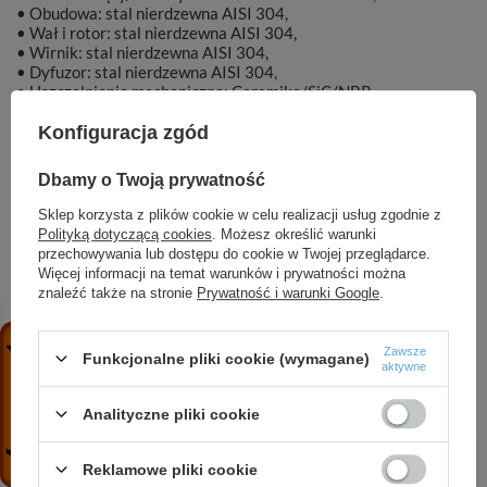
• Obudowa: stal nierdzewna AISI 304,
• Wał i rotor: stal nierdzewna AISI 304,
• Wirnik: stal nierdzewna AISI 304,
• Dyfuzor: stal nierdzewna AISI 304,
• Uszczelnienie mechaniczne: Ceramika/SiC/NBR,
• Silnik chłodzony olejem.
Konfiguracja zgód
Dbamy o Twoją prywatność
Sklep korzysta z plików cookie w celu realizacji usług zgodnie z
Marka
DAMBAT
Polityką dotyczącą cookies
. Możesz określić warunki
przechowywania lub dostępu do cookie w Twojej przeglądarce.
Więcej informacji na temat warunków i prywatności można
Symbol
KAT00610
znaleźć także na stronie
Prywatność i warunki Google
.
Zawsze
Funkcjonalne pliki cookie (wymagane)
aktywne
ZOBACZ RÓWNIEŻ
Analityczne pliki cookie
F-CPM 21 INOX (1,5 kW, 230 V) pompa
Reklamowe pliki cookie
hydroforowa