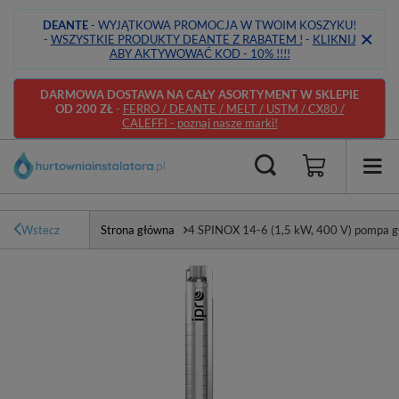
DEANTE
- WYJĄTKOWA PROMOCJA W TWOIM KOSZYKU!
-
WSZYSTKIE PRODUKTY DEANTE Z RABATEM !
-
KLIKNIJ
ABY AKTYWOWAĆ KOD - 10% !!!!
DARMOWA DOSTAWA NA CAŁY ASORTYMENT W SKLEPIE
OD 200 ZŁ
-
FERRO / DEANTE / MELT / USTM / CX80 /
CALEFFI - poznaj nasze marki!
Wstecz
Strona główna
4 SPINOX 14-6 (1,5 kW, 400 V) pompa gł