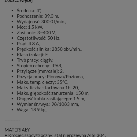
Zobacz więcej
Średnica: 4”,
Podnoszenie: 39.0 m,
Wydajność: 300.0 l/min.,
Moc: 1.5 kW,
Zasilanie: 3~400 V,
Częstotliwość: 50 Hz,
Prąd: 4.3 A,
Prędkość silnika: 2850 obr./min.,
Klasa izolacji: F,
Tryb pracy: ciągły,
Stopień ochrony: IP68,
Przyłącze [mm/cale]: 2,
Pozycja pracy: Pionowa/Pozioma,
Maks. temp. cieczy: 35°C,
Maks. liczba startów na 1h: 20,
Maks. głębokość zanurzenia: 150 m,
Długość kabla zasilającego: 1.5 m,
Wymiar śr./wys.: 98/1083 mm,
Waga: 18.9 kg,
----------
MATERIAŁY
• Króciec ssący/tłoczny: stal nierdzewna AISI 304,