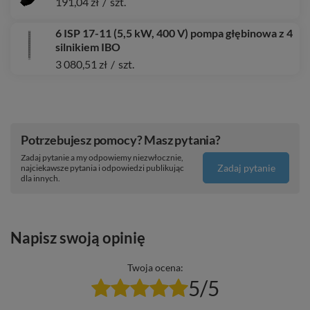
191,04 zł
/
szt.
6 ISP 17-11 (5,5 kW, 400 V) pompa głębinowa z 4
silnikiem IBO
3 080,51 zł
/
szt.
Potrzebujesz pomocy? Masz pytania?
Zadaj pytanie a my odpowiemy niezwłocznie,
Zadaj pytanie
najciekawsze pytania i odpowiedzi publikując
dla innych.
Napisz swoją opinię
Twoja ocena:
5/5