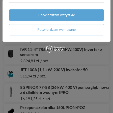
1 496,84 zł
/
szt.
4 SD 6-10 (1,5 kW, 400 V) pompa głębinowa
Potwierdzam wszystkie
692,45 zł
/
szt.
WE 5025-12L (1,5 kW, 400 V) pompa zatapialna +
Potwierdzam wymagane
stopa sprzęgająca
3 554,70 zł
/
szt.
IVR 11-4T7R5A0 (5,5-7,5kW,400V) Inverter z
sensorem
2 394,81 zł
/
szt.
JET 100A (1,1 kW, 230 V) hydrofor 50
511,94 zł
/
szt.
8 SPINOX 77-8B (26 kW, 400 V) pompa głębinowa
z 6 silnikiem wodnym IPRO
16 191,25 zł
/
szt.
Przepona zbiornika 150L PION/POZ