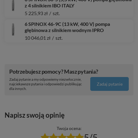
z 4 silnikiem IBO ITALY
5 225,93 zł
/
szt.
6 SPINOX 46-9C (13 kW, 400 V) pompa
głębinowa z silnikiem wodnym IPRO
10 046,01 zł
/
szt.
Potrzebujesz pomocy? Masz pytania?
Zadaj pytanie a my odpowiemy niezwłocznie,
Zadaj pytanie
najciekawsze pytania i odpowiedzi publikując
dla innych.
Napisz swoją opinię
Twoja ocena:
5/5