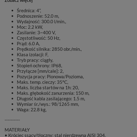
Zobacz więcej
Średnica: 4”,
Podnoszenie: 52.0 m,
Wydajność: 300.0 l/min.,
Moc: 2.2 kW,
Zasilanie: 3~400 V,
Częstotliwość: 50 Hz,
Prąd: 6.0 A,
Prędkość silnika: 2850 obr./min.,
Klasa izolacji: F,
Tryb pracy: ciągły,
Stopień ochrony: IP68,
Przyłącze [mm/cale]: 2,
Pozycja pracy: Pionowa/Pozioma,
Maks. temp. cieczy: 35°C,
Maks. liczba startów na 1h: 20,
Maks. głębokość zanurzenia: 150 m,
Długość kabla zasilającego: 1.5 m,
Wymiar śr./wys.: 98/1265 mm,
Waga: 22.8 kg,
----------
MATERIAŁY
• Króciec ssący/tłoczny: stal nierdzewna AISI 304,