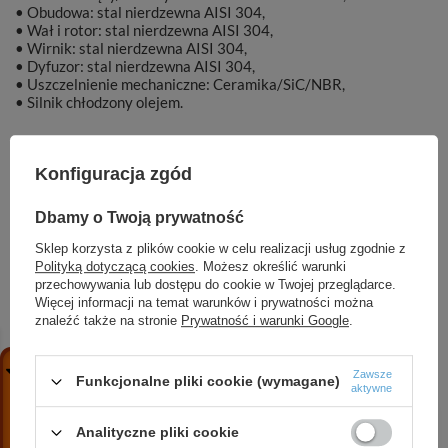
• Obudowa: stal nierdzewna AISI 304,
• Wał i rotor: stal nierdzewna AISI 304,
• Wirnik: stal nierdzewna AISI 304,
• Dyfuzor: stal nierdzewna AISI 304,
• Uszczelnienie mechaniczne: Ceramika/SiC/NBR,
• Silnik chłodzony olejem.
Konfiguracja zgód
Marka
DAMBAT
Dbamy o Twoją prywatność
Sklep korzysta z plików cookie w celu realizacji usług zgodnie z
Symbol
KAT00627
Polityką dotyczącą cookies
. Możesz określić warunki
przechowywania lub dostępu do cookie w Twojej przeglądarce.
Więcej informacji na temat warunków i prywatności można
znaleźć także na stronie
Prywatność i warunki Google
.
ZOBACZ RÓWNIEŻ
Zawsze
Funkcjonalne pliki cookie (wymagane)
aktywne
CVI INOX 10-2 T (0,75 kW, 400 V, IE3) pompa
pionowa
Analityczne pliki cookie