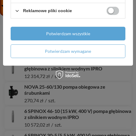
2 586,25 zł
/
szt.
Reklamowe pliki cookie
4 IPRO 6-030 T (2,2 kW, 400 V) pompa głębinowa
z kablem 1,5 m
1 548,93 zł
/
szt.
Potwierdzam wszystkie
6 SPINOX 30-17 (15 kW, 400 V) pompa głębinowa
z silnikiem wodnym IPRO
Potwierdzam wymagane
11 933,04 zł
/
szt.
6 SPINOX 46-12 (18,5 kW, 400 V) pompa
głębinowa z silnikiem wodnym IPRO
12 314,72 zł
/
szt.
NOVA 25-60/130 pompa obiegowa ze
śrubunkami
270,74 zł
/
szt.
6 SPINOX 46-10 (15 kW, 400 V) pompa głębinowa
z silnikiem wodnym IPRO
10 572,02 zł
/
szt.
6 SPINOX 30-5 (5,5 kW, 400 V) pompa głębinowa