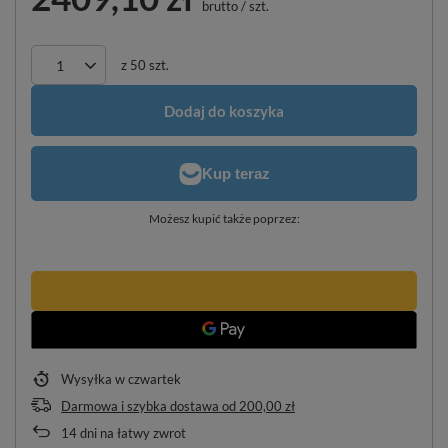
brutto
/
szt.
z
50
szt.
Dodaj do koszyka
Możesz kupić także poprzez:
Wysyłka
w czwartek
Darmowa i szybka dostawa
od
200,00 zł
14
dni na łatwy zwrot