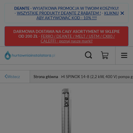
DEANTE
- WYJĄTKOWA PROMOCJA W TWOIM KOSZYKU!
-
WSZYSTKIE PRODUKTY DEANTE Z RABATEM !
-
KLIKNIJ
ABY AKTYWOWAĆ KOD - 10% !!!!
DARMOWA DOSTAWA NA CAŁY ASORTYMENT W SKLEPIE
OD 200 ZŁ
-
FERRO / DEANTE / MELT / USTM / CX80 /
CALEFFI - poznaj nasze marki!
Wstecz
Strona główna
4 SPINOX 14-8 (2,2 kW, 400 V) pompa gł