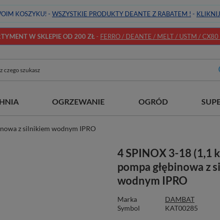
OIM KOSZYKU! -
WSZYSTKIE PRODUKTY DEANTE Z RABATEM !
-
KLIKNI
YMENT W SKLEPIE OD 200 ZŁ
-
FERRO / DEANTE / MELT / USTM / CX80 / 
HNIA
OGRZEWANIE
OGRÓD
SUP
inowa z silnikiem wodnym IPRO
4 SPINOX 3-18 (1,1 
pompa głębinowa z s
wodnym IPRO
Marka
DAMBAT
Symbol
KAT00285