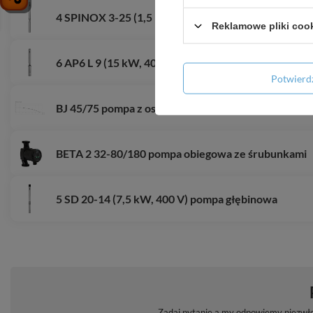
4 SPINOX 3-25 (1,5 kW, 400 V) pompa głębinowa z
Reklamowe pliki coo
6 AP6 L 9 (15 kW, 400 V) pompa głębinowa
Potwier
BJ 45/75 pompa z osprzętem LCI
BETA 2 32-80/180 pompa obiegowa ze śrubunkami
5 SD 20-14 (7,5 kW, 400 V) pompa głębinowa
Zadaj pytanie a my odpowiemy niezwłoc