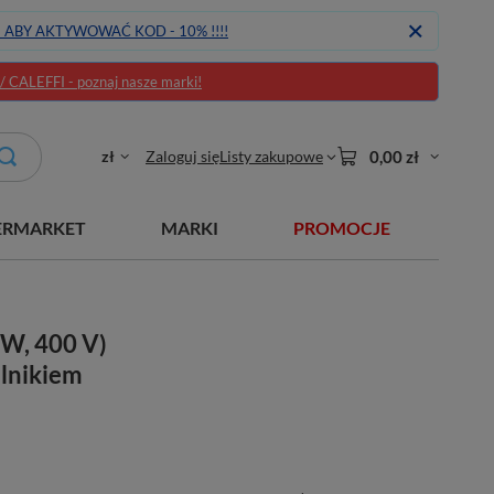
J ABY AKTYWOWAĆ KOD - 10% !!!!
CALEFFI - poznaj nasze marki!
zł
Zaloguj się
Listy zakupowe
0,00 zł
ERMARKET
MARKI
PROMOCJE
kW, 400 V)
ilnikiem