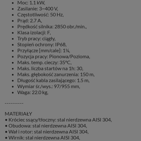
Moc: 1.1 kW,
Zasilanie: 3~400 V,
Częstotliwość: 50 Hz,
Prąd: 2.7 A,
Prędkość silnika: 2850 obr./min.,
Klasa izolacji: F,
Tryb pracy: ciągły,
Stopień ochrony: IP68,
Przyłącze [mm/cale]: 1¼,
Pozycja pracy: Pionowa/Pozioma,
Maks. temp. cieczy: 35°C,
Maks. liczba startów na 1h: 30,
Maks. głębokość zanurzenia: 150 m,
Długość kabla zasilającego: 1.5 m,
Wymiar śr./wys.: 97/955 mm,
Waga: 22.0 kg,
----------
MATERIAŁY
• Króciec ssący/tłoczny: stal nierdzewna AISI 304,
• Obudowa: stal nierdzewna AISI 304,
• Wał i rotor: stal nierdzewna AISI 304,
• Wirnik: stal nierdzewna AISI 304,