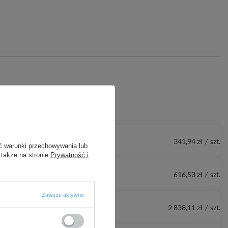
341,94 zł
/
szt.
ć warunki przechowywania lub
 także na stronie
Prywatność i
616,53 zł
/
szt.
Zawsze aktywne
2 838,11 zł
/
szt.