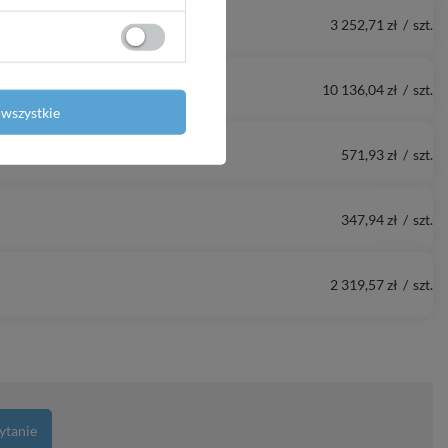
3 252,71 zł
/
szt.
10 136,04 zł
/
szt.
wszystkie
571,93 zł
/
szt.
347,94 zł
/
szt.
2 319,57 zł
/
szt.
ytanie