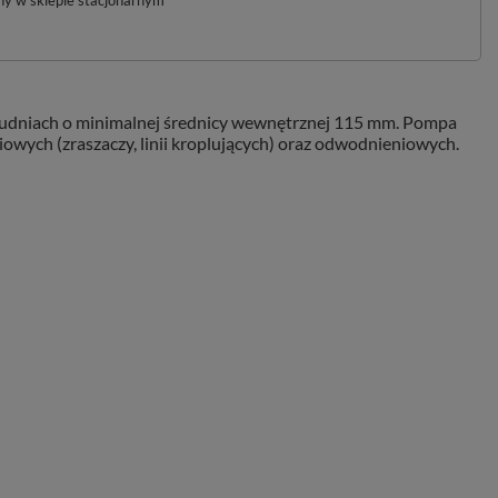
pny w sklepie stacjonarnym
studniach o minimalnej średnicy wewnętrznej 115 mm. Pompa
wych (zraszaczy, linii kroplujących) oraz odwodnieniowych.