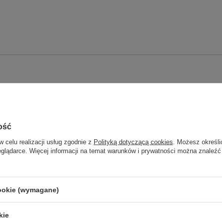
ość
roforowa z osprzętem
w celu realizacji usług zgodnie z
Polityką dotyczącą cookies
. Możesz określi
eglądarce. Więcej informacji na temat warunków i prywatności można znaleźć
blem 20 m
cookie (wymagane)
kie