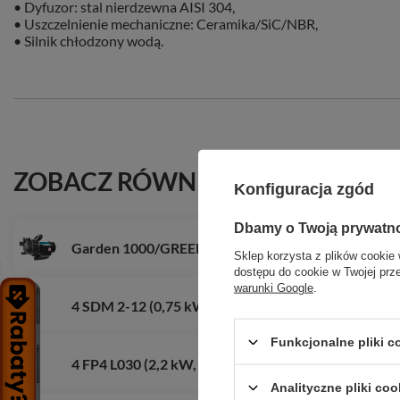
• Dyfuzor: stal nierdzewna AISI 304,
• Uszczelnienie mechaniczne: Ceramika/SiC/NBR,
• Silnik chłodzony wodą.
ZOBACZ RÓWNIEŻ
Konfiguracja zgód
Dbamy o Twoją prywatn
Garden 1000/GREEN 1000 (1 kW, 230 V) pompa hyd
Sklep korzysta z plików cookie 
dostępu do cookie w Twojej prz
warunki Google
.
4 SDM 2-12 (0,75 kW, 230 V) pompa głębinowa z ka
Funkcjonalne pliki 
4 FP4 L030 (2,2 kW, 400 V) pompa głębinowa
Analityczne pliki coo