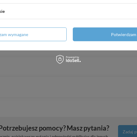
 silnikiem wodnym IPRO
kie
dzam wymagane
Potwierdzam 
Potrzebujesz pomocy? Masz pytania?
Zadaj p
znie, najciekawsze pytania i odpowiedzi publikując dla innych.