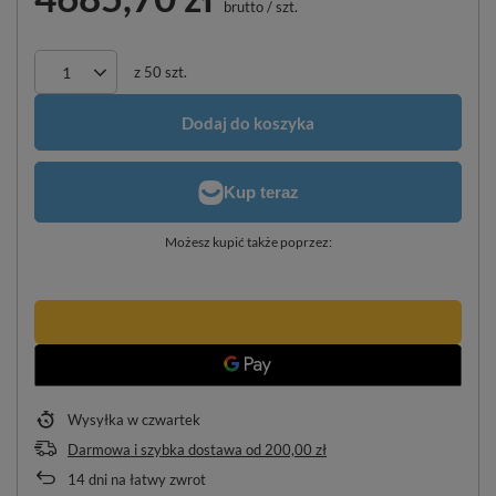
brutto
/
szt.
z
50
szt.
Dodaj do koszyka
Możesz kupić także poprzez:
Wysyłka
w czwartek
Darmowa i szybka dostawa
od
200,00 zł
14
dni na łatwy zwrot