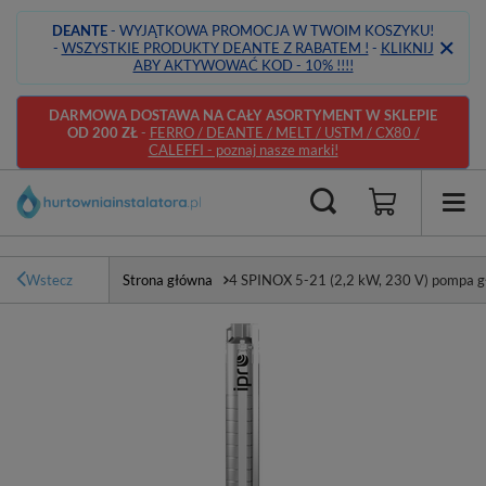
DEANTE
- WYJĄTKOWA PROMOCJA W TWOIM KOSZYKU!
-
WSZYSTKIE PRODUKTY DEANTE Z RABATEM !
-
KLIKNIJ
ABY AKTYWOWAĆ KOD - 10% !!!!
DARMOWA DOSTAWA NA CAŁY ASORTYMENT W SKLEPIE
OD 200 ZŁ
-
FERRO / DEANTE / MELT / USTM / CX80 /
CALEFFI - poznaj nasze marki!
Wstecz
Strona główna
4 SPINOX 5-21 (2,2 kW, 230 V) pompa g