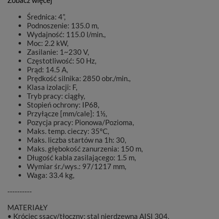
Zobacz więcej
Średnica: 4”,
Podnoszenie: 135.0 m,
Wydajność: 115.0 l/min.,
Moc: 2.2 kW,
Zasilanie: 1~230 V,
Częstotliwość: 50 Hz,
Prąd: 14.5 A,
Prędkość silnika: 2850 obr./min.,
Klasa izolacji: F,
Tryb pracy: ciągły,
Stopień ochrony: IP68,
Przyłącze [mm/cale]: 1½,
Pozycja pracy: Pionowa/Pozioma,
Maks. temp. cieczy: 35°C,
Maks. liczba startów na 1h: 30,
Maks. głębokość zanurzenia: 150 m,
Długość kabla zasilającego: 1.5 m,
Wymiar śr./wys.: 97/1217 mm,
Waga: 33.4 kg,
----------
MATERIAŁY
• Króciec ssący/tłoczny: stal nierdzewna AISI 304,