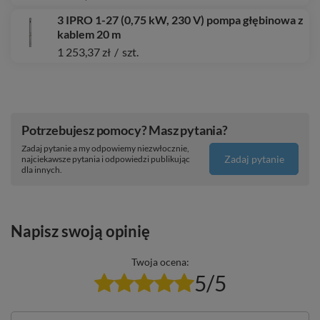
3 IPRO 1-27 (0,75 kW, 230 V) pompa głębinowa z
kablem 20 m
1 253,37 zł
/
szt.
Potrzebujesz pomocy? Masz pytania?
Zadaj pytanie a my odpowiemy niezwłocznie,
Zadaj pytanie
najciekawsze pytania i odpowiedzi publikując
dla innych.
Napisz swoją opinię
Twoja ocena:
5/5