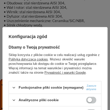
• Obudowa: stal nierdzewna AISI 304,
• Wał i rotor: stal nierdzewna AISI 304,
• Wirnik: stal nierdzewna AISI 304,
• Dyfuzor: stal nierdzewna AISI 304,
• Uszczelnienie mechaniczne: Ceramika/SiC/NBR,
• Silnik chłodzony wodą.
Konfiguracja zgód
Dbamy o Twoją prywatność
Marka
DAMBAT
Sklep korzysta z plików cookie w celu realizacji usług zgodnie z
Polityką dotyczącą cookies
. Możesz określić warunki
Symbol
KAT00205
przechowywania lub dostępu do cookie w Twojej przeglądarce.
Więcej informacji na temat warunków i prywatności można
znaleźć także na stronie
Prywatność i warunki Google
.
ZOBACZ RÓWNIEŻ
Zawsze
Funkcjonalne pliki cookie (wymagane)
aktywne
Analityczne pliki cookie
VMH 4000/ 7 (4 kW, 400 V) pompa pionowa
2 566,49 zł
/
szt.