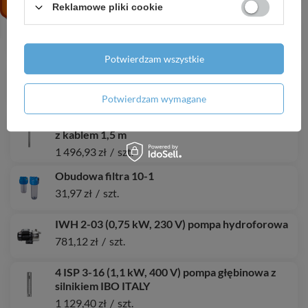
Reklamowe pliki cookie
Kabel OPD 4x2,5mm H07RN-F
12,78 zł
/
szt.
Potwierdzam wszystkie
IBO MIX4 / DN25 - ZAWÓR 4-DROGOWY
113,85 zł
/
szt.
Potwierdzam wymagane
4 IPRO 12-030 T (2,2 kW, 400 ) pompa głębinowa
z kablem 1,5 m
1 496,93 zł
/
szt.
Obudowa filtra 10-1
31,97 zł
/
szt.
IWH 2-03 (0,75 kW, 230 V) pompa hydroforowa
781,12 zł
/
szt.
4 ISP 3-16 (1,1 kW, 400 V) pompa głębinowa z
silnikiem IBO ITALY
1 129,40 zł
/
szt.