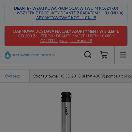
DEANTE
- WYJĄTKOWA PROMOCJA W TWOIM KOSZYKU!
-
WSZYSTKIE PRODUKTY DEANTE Z RABATEM !
-
KLIKNIJ
ABY AKTYWOWAĆ KOD - 10% !!!!
DARMOWA DOSTAWA NA CAŁY ASORTYMENT W SKLEPIE
OD 200 ZŁ
-
FERRO / DEANTE / MELT / USTM / CX80 /
CALEFFI - poznaj nasze marki!
Wstecz
Strona główna
5 SD 20- 8 (4 kW, 400 V) pompa głębino