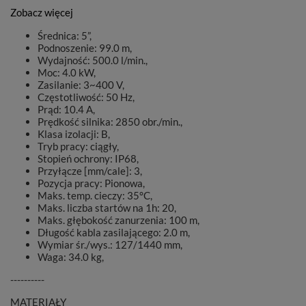
Zobacz więcej
Średnica: 5”,
Podnoszenie: 99.0 m,
Wydajność: 500.0 l/min.,
Moc: 4.0 kW,
Zasilanie: 3~400 V,
Częstotliwość: 50 Hz,
Prąd: 10.4 A,
Prędkość silnika: 2850 obr./min.,
Klasa izolacji: B,
Tryb pracy: ciągły,
Stopień ochrony: IP68,
Przyłącze [mm/cale]: 3,
Pozycja pracy: Pionowa,
Maks. temp. cieczy: 35°C,
Maks. liczba startów na 1h: 20,
Maks. głębokość zanurzenia: 100 m,
Długość kabla zasilającego: 2.0 m,
Wymiar śr./wys.: 127/1440 mm,
Waga: 34.0 kg,
----------
MATERIAŁY