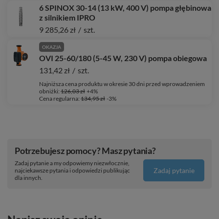
6 SPINOX 30-14 (13 kW, 400 V) pompa głębinowa
z silnikiem IPRO
9 285,26 zł
/
szt.
OKAZJA
OVI 25-60/180 (5-45 W, 230 V) pompa obiegowa
131,42 zł
/
szt.
Najniższa cena produktu w okresie 30 dni przed wprowadzeniem
obniżki:
126,03 zł
+4%
Cena regularna:
134,95 zł
-3%
Potrzebujesz pomocy? Masz pytania?
Zadaj pytanie a my odpowiemy niezwłocznie,
Zadaj pytanie
najciekawsze pytania i odpowiedzi publikując
dla innych.