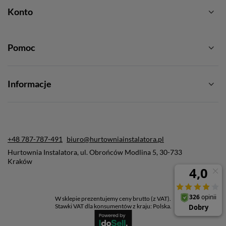
Konto
Pomoc
Informacje
+48 787-787-491
biuro@hurtowniainstalatora.pl
Hurtownia Instalatora
,
ul. Obrońców Modlina 5
,
30-733
Kraków
W sklepie prezentujemy ceny brutto (z VAT).
Stawki VAT dla konsumentów z kraju:
Polska
.