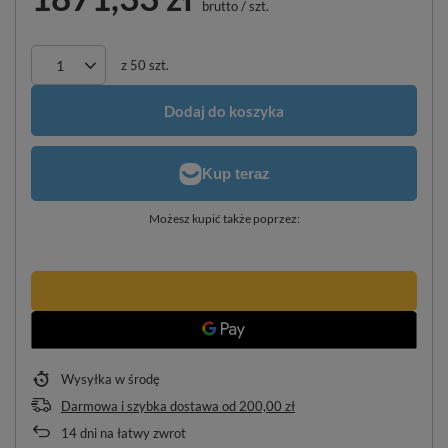
brutto
/
szt.
z
50
szt.
Dodaj do koszyka
Możesz kupić także poprzez:
Wysyłka
w środę
Darmowa i szybka dostawa
od
200,00 zł
14
dni na łatwy zwrot