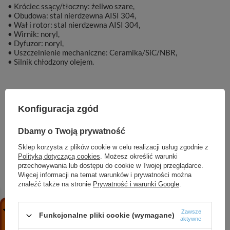
• Króciec ssący/tłoczny: żeliwo szare,
• Obudowa: stal nierdzewna AISI 304,
• Wał i rotor: stal nierdzewna AISI 304,
• Wirnik: noryl,
• Dyfuzor: noryl,
• Uszczelnienie mechaniczne: Ceramika/SiC/NBR,
• Silnik chłodzony olejem.
Konfiguracja zgód
Marka
DAMBAT
Dbamy o Twoją prywatność
Symbol
001883
Sklep korzysta z plików cookie w celu realizacji usług zgodnie z
Polityką dotyczącą cookies
. Możesz określić warunki
przechowywania lub dostępu do cookie w Twojej przeglądarce.
Więcej informacji na temat warunków i prywatności można
znaleźć także na stronie
Prywatność i warunki Google
.
ZOBACZ RÓWNIEŻ
Zawsze
Funkcjonalne pliki cookie (wymagane)
aktywne
OHI 25-60/130 pompa cyrkulacyjna do wody