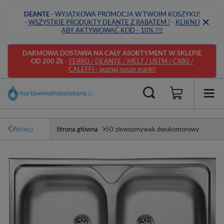
DEANTE
- WYJĄTKOWA PROMOCJA W TWOIM KOSZYKU!
-
WSZYSTKIE PRODUKTY DEANTE Z RABATEM !
-
KLIKNIJ
ABY AKTYWOWAĆ KOD - 10% !!!!
DARMOWA DOSTAWA NA CAŁY ASORTYMENT W SKLEPIE
OD 200 ZŁ
-
FERRO / DEANTE / MELT / USTM / CX80 /
CALEFFI - poznaj nasze marki!
Wstecz
Strona główna
50 zlewozmywak dwukomorowy