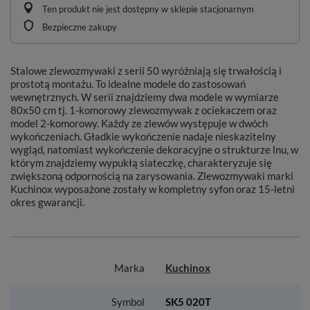
Ten produkt nie jest dostępny w sklepie stacjonarnym
Bezpieczne zakupy
Stalowe zlewozmywaki z serii 50 wyróżniają się trwałością i
prostotą montażu. To idealne modele do zastosowań
wewnętrznych. W serii znajdziemy dwa modele w wymiarze
80x50 cm tj. 1-komorowy zlewozmywak z ociekaczem oraz
model 2-komorowy. Każdy ze zlewów występuje w dwóch
wykończeniach. Gładkie wykończenie nadaje nieskazitelny
wygląd, natomiast wykończenie dekoracyjne o strukturze lnu, w
którym znajdziemy wypukłą siateczkę, charakteryzuje się
zwiększoną odpornością na zarysowania. Zlewozmywaki marki
Kuchinox wyposażone zostały w kompletny syfon oraz 15-letni
okres gwarancji.
Marka
Kuchinox
Symbol
SK5 020T