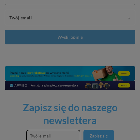
Twój email
Wyślij opinię
Zapisz się do naszego
newslettera
Zapisz się