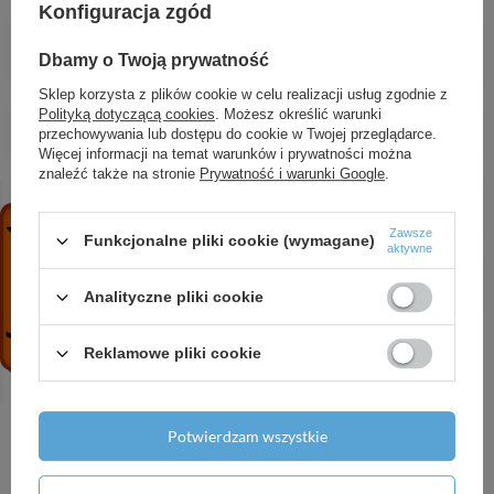
Konfiguracja zgód
Viti - zlewozmywak 1-komorowy z
półociekaczem
Dbamy o Twoją prywatność
384,35 zł
/
szt.
Sklep korzysta z plików cookie w celu realizacji usług zgodnie z
ARES zestaw natryskowy punktowy
Polityką dotyczącą cookies
. Możesz określić warunki
przechowywania lub dostępu do cookie w Twojej przeglądarce.
71,68 zł
/
szt.
Więcej informacji na temat warunków i prywatności można
znaleźć także na stronie
Prywatność i warunki Google
.
Bateria pisuarowa czasowa
154,81 zł
/
szt.
Zawsze
Funkcjonalne pliki cookie (wymagane)
aktywne
ARGO bateria zlewozmywakowa stojąca
147,94 zł
/
szt.
Analityczne pliki cookie
Reklamowe pliki cookie
Potrzebujesz pomocy? Masz pytania?
Potwierdzam wszystkie
Zadaj pytanie a my odpowiemy niezwłocznie,
Zadaj pytanie
najciekawsze pytania i odpowiedzi publikując
dla innych.