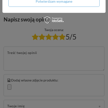
Potwierdzam wymagane
Napisz swoją opinię
Twoja ocena:
5/5
Treść twojej opinii
Dodaj własne zdjęcie produktu:
Twoje imię