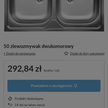
50 zlewozmywak dwukomorowy
+ Dodaj do porównania
Dodaj do listy zakupowej
292,84 zł
brutto
/
szt.
Powiadom o dostępności
Produkt niedostępny
14
dni na łatwy zwrot