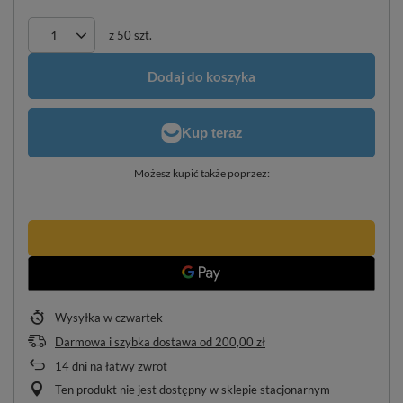
z
50
szt.
Dodaj do koszyka
Możesz kupić także poprzez:
Wysyłka
w czwartek
Darmowa i szybka dostawa
od
200,00 zł
14
dni na łatwy zwrot
Ten produkt nie jest dostępny w sklepie stacjonarnym