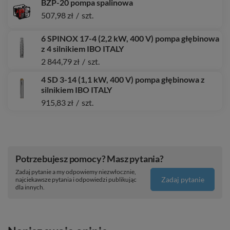
BZP-20 pompa spalinowa
507,98 zł
/
szt.
6 SPINOX 17-4 (2,2 kW, 400 V) pompa głębinowa
z 4 silnikiem IBO ITALY
2 844,79 zł
/
szt.
4 SD 3-14 (1,1 kW, 400 V) pompa głębinowa z
silnikiem IBO ITALY
915,83 zł
/
szt.
Potrzebujesz pomocy? Masz pytania?
Zadaj pytanie a my odpowiemy niezwłocznie,
Zadaj pytanie
najciekawsze pytania i odpowiedzi publikując
dla innych.