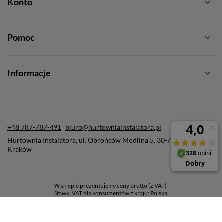
Konto
Pomoc
Informacje
+48 787-787-491
biuro@hurtowniainstalatora.pl
Hurtownia Instalatora
,
ul. Obrońców Modlina 5
,
30-733
Kraków
W sklepie prezentujemy ceny brutto (z VAT).
Stawki VAT dla konsumentów z kraju:
Polska
.