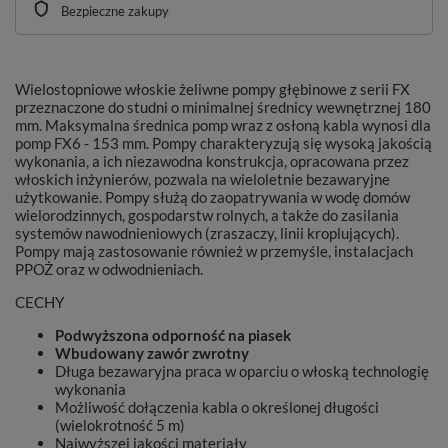
Bezpieczne zakupy
Wielostopniowe włoskie żeliwne pompy głębinowe z serii FX
przeznaczone do studni o minimalnej średnicy wewnętrznej 180
mm. Maksymalna średnica pomp wraz z osłoną kabla wynosi dla
pomp FX6 - 153 mm. Pompy charakteryzują się wysoką jakością
wykonania, a ich niezawodna konstrukcja, opracowana przez
włoskich inżynierów, pozwala na wieloletnie bezawaryjne
użytkowanie. Pompy służą do zaopatrywania w wodę domów
wielorodzinnych, gospodarstw rolnych, a także do zasilania
systemów nawodnieniowych (zraszaczy, linii kroplujących).
Pompy mają zastosowanie również w przemyśle, instalacjach
PPOŻ oraz w odwodnieniach.
CECHY
Podwyższona odporność na piasek
Wbudowany zawór zwrotny
Długa bezawaryjna praca w oparciu o włoską technologię
wykonania
Możliwość dołączenia kabla o określonej długości
(wielokrotność 5 m)
Najwyższej jakości materiały