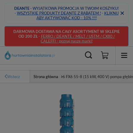
DEANTE
- WYJĄTKOWA PROMOCJA W TWOIM KOSZYKU!
-
WSZYSTKIE PRODUKTY DEANTE Z RABATEM !
-
KLIKNIJ
ABY AKTYWOWAĆ KOD - 10% !!!!
DARMOWA DOSTAWA NA CAŁY ASORTYMENT W SKLEPIE
OD 200 ZŁ
-
FERRO / DEANTE / MELT / USTM / CX80 /
CALEFFI - poznaj nasze marki!
Wstecz
Strona główna
6 FX6 55-8 (15 kW, 400 V) pompa głębi