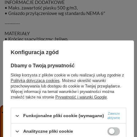
INFORMACJE DODATKOWE
• Maks. zawartość piasku 500 g/m3,
• Gniazdo przyłączeniowe wg standardu NEMA 6"
----------
MATERIAŁY
• Króciec ssący/tłoczny: żeliwo,
• Obudowa: żeliwo szare,
• Wał i rotor: stal nierdzewna AISI 420,
Konfiguracja zgód
• Wirnik i dyfuzor: żeliwo,
• Uszczelnienie mechaniczne: Ceramika/SiC/NBR.
Dbamy o Twoją prywatność
Sklep korzysta z plików cookie w celu realizacji usług zgodnie z
Polityką dotyczącą cookies
. Możesz określić warunki
przechowywania lub dostępu do cookie w Twojej przeglądarce.
Więcej informacji na temat warunków i prywatności można
Marka
DAMBAT
znaleźć także na stronie
Prywatność i warunki Google
.
Symbol
002184
Zawsze
Funkcjonalne pliki cookie (wymagane)
aktywne
Analityczne pliki cookie