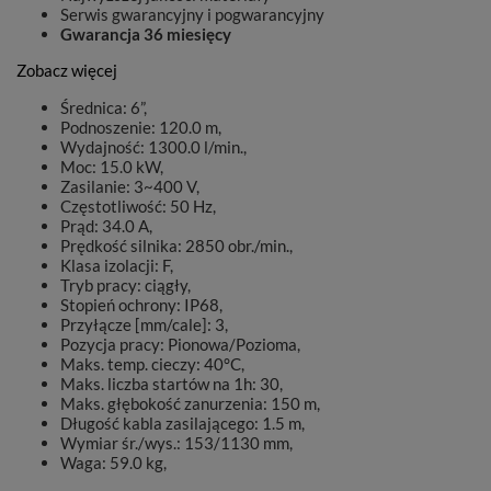
Serwis gwarancyjny i pogwarancyjny
Gwarancja 36 miesięcy
Zobacz więcej
Średnica: 6”,
Podnoszenie: 120.0 m,
Wydajność: 1300.0 l/min.,
Moc: 15.0 kW,
Zasilanie: 3~400 V,
Częstotliwość: 50 Hz,
Prąd: 34.0 A,
Prędkość silnika: 2850 obr./min.,
Klasa izolacji: F,
Tryb pracy: ciągły,
Stopień ochrony: IP68,
Przyłącze [mm/cale]: 3,
Pozycja pracy: Pionowa/Pozioma,
Maks. temp. cieczy: 40°C,
Maks. liczba startów na 1h: 30,
Maks. głębokość zanurzenia: 150 m,
Długość kabla zasilającego: 1.5 m,
Wymiar śr./wys.: 153/1130 mm,
Waga: 59.0 kg,