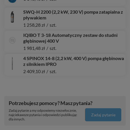
SWQ-H 2200 (2,2 kW, 230 V) pompa zatapialna z
pływakiem
1 258,28 zł
/
szt.
IQIBO T 3-18 Automatyczny zestaw do studni
głębinowej 400 V
1 981,48 zł
/
szt.
4 SPINOX 14-8 (2,2 kW, 400 V) pompa głębinowa
z silnikiem IPRO
2 409,10 zł
/
szt.
Potrzebujesz pomocy? Masz pytania?
Zadaj pytanie a my odpowiemy niezwłocznie,
Zadaj pytanie
najciekawsze pytania i odpowiedzi publikując
dla innych.