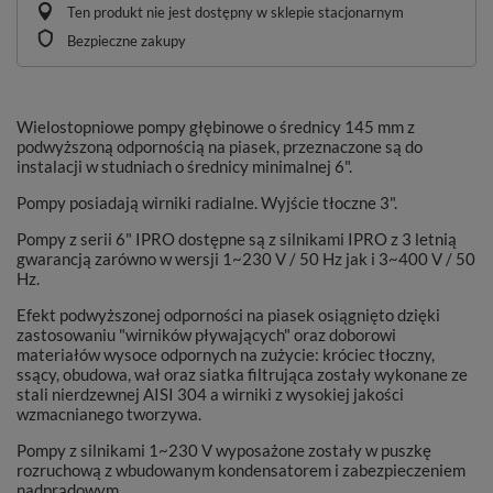
Ten produkt nie jest dostępny w sklepie stacjonarnym
Bezpieczne zakupy
Wielostopniowe pompy głębinowe o średnicy 145 mm z
podwyższoną odpornością na piasek, przeznaczone są do
instalacji w studniach o średnicy minimalnej 6".
Pompy posiadają wirniki radialne. Wyjście tłoczne 3".
Pompy z serii 6" IPRO dostępne są z silnikami IPRO z 3 letnią
gwarancją zarówno w wersji 1~230 V / 50 Hz jak i 3~400 V / 50
Hz.
Efekt podwyższonej odporności na piasek osiągnięto dzięki
zastosowaniu "wirników pływających" oraz doborowi
materiałów wysoce odpornych na zużycie: króciec tłoczny,
ssący, obudowa, wał oraz siatka filtrująca zostały wykonane ze
stali nierdzewnej AISI 304 a wirniki z wysokiej jakości
wzmacnianego tworzywa.
Pompy z silnikami 1~230 V wyposażone zostały w puszkę
rozruchową z wbudowanym kondensatorem i zabezpieczeniem
nadprądowym.