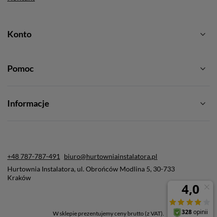
Konto
Pomoc
Informacje
+48 787-787-491
biuro@hurtowniainstalatora.pl
Hurtownia Instalatora
,
ul. Obrońców Modlina 5
,
30-733
Kraków
W sklepie prezentujemy ceny brutto (z VAT).