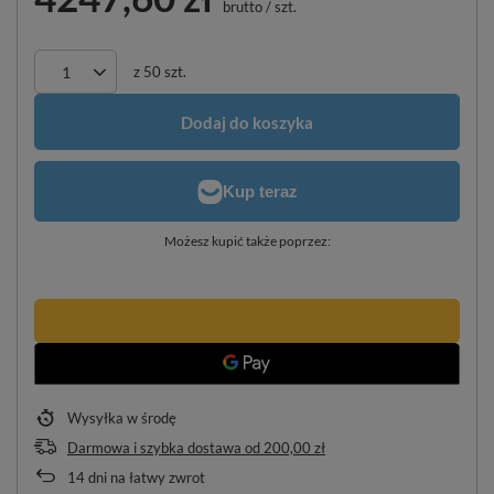
brutto
/
szt.
z
50
szt.
Dodaj do koszyka
Możesz kupić także poprzez:
Wysyłka
w środę
Darmowa i szybka dostawa
od
200,00 zł
14
dni na łatwy zwrot