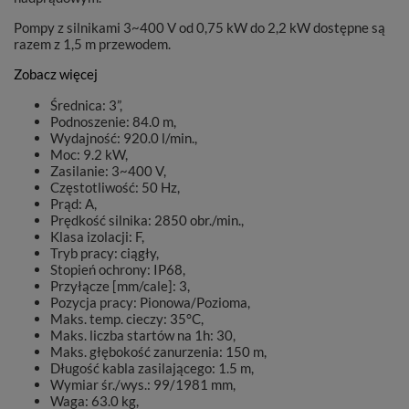
Pompy z silnikami 3~400 V od 0,75 kW do 2,2 kW dostępne są
razem z 1,5 m przewodem.
Zobacz więcej
Średnica: 3”,
Podnoszenie: 84.0 m,
Wydajność: 920.0 l/min.,
Moc: 9.2 kW,
Zasilanie: 3~400 V,
Częstotliwość: 50 Hz,
Prąd: A,
Prędkość silnika: 2850 obr./min.,
Klasa izolacji: F,
Tryb pracy: ciągły,
Stopień ochrony: IP68,
Przyłącze [mm/cale]: 3,
Pozycja pracy: Pionowa/Pozioma,
Maks. temp. cieczy: 35°C,
Maks. liczba startów na 1h: 30,
Maks. głębokość zanurzenia: 150 m,
Długość kabla zasilającego: 1.5 m,
Wymiar śr./wys.: 99/1981 mm,
Waga: 63.0 kg,