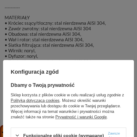
----------
MATERIAŁY
• Króciec ssący/tłoczny: stal nierdzewna AISI 304,
• Zawór zwrotny: stal nierdzewna AISI 304
• Obudowa: stal nierdzewna AISI 304,
• Wał i rotor: stal nierdzewna AISI 304,
• Siatka filtrująca: stal nierdzewna AISI 304,
• Wirnik: noryl,
• Dyfuzor: noryl,
• Tuleja ślizgowa: stal nierdzewna AISI 304,
• Sprzęgło: stal nierdzewna AISI 304,
Konfiguracja zgód
• Uszczelnienie mechaniczne: Ceramika/SiC/NBR,
• Silnik chłodzony olejem.
Dbamy o Twoją prywatność
Sklep korzysta z plików cookie w celu realizacji usług zgodnie z
Polityką dotyczącą cookies
. Możesz określić warunki
przechowywania lub dostępu do cookie w Twojej przeglądarce.
Marka
DAMBAT
Więcej informacji na temat warunków i prywatności można
znaleźć także na stronie
Prywatność i warunki Google
.
Symbol
OPA000843
Zawsze
Funkcjonalne pliki cookie (wymagane)