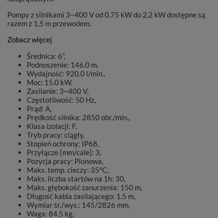
Pompy z silnikami 3~400 V od 0,75 kW do 2,2 kW dostępne są
razem z 1,5 m przewodem.
Zobacz więcej
Średnica: 6”,
Podnoszenie: 146.0 m,
Wydajność: 920.0 l/min.,
Moc: 15.0 kW,
Zasilanie: 3~400 V,
Częstotliwość: 50 Hz,
Prąd: A,
Prędkość silnika: 2850 obr./min.,
Klasa izolacji: F,
Tryb pracy: ciągły,
Stopień ochrony: IP68,
Przyłącze [mm/cale]: 3,
Pozycja pracy: Pionowa,
Maks. temp. cieczy: 35°C,
Maks. liczba startów na 1h: 30,
Maks. głębokość zanurzenia: 150 m,
Długość kabla zasilającego: 1.5 m,
Wymiar śr./wys.: 145/2826 mm,
Waga: 84.5 kg,