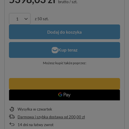
brutto
/
szt.
z
50
szt.
Dodaj do koszyka
Możesz kupić także poprzez:
Wysyłka
w czwartek
Darmowa i szybka dostawa
od
200,00 zł
14
dni na łatwy zwrot