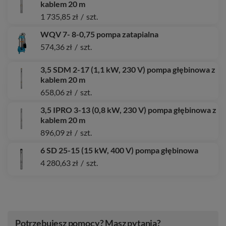
kablem 20 m
1 735,85 zł
/
szt.
WQV 7- 8-0,75 pompa zatapialna
574,36 zł
/
szt.
3,5 SDM 2-17 (1,1 kW, 230 V) pompa głębinowa z
kablem 20 m
658,06 zł
/
szt.
3,5 IPRO 3-13 (0,8 kW, 230 V) pompa głębinowa z
kablem 20 m
896,09 zł
/
szt.
6 SD 25-15 (15 kW, 400 V) pompa głębinowa
4 280,63 zł
/
szt.
Potrzebujesz pomocy? Masz pytania?