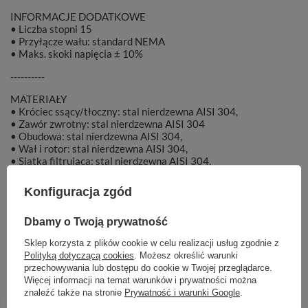
INFORMACJE DODATKOWE
• Liczba stopni 15
• Przyłącze wału: standard NEMA
• Maks. skoki napięcia ± 10%
----------
MATERIAŁY
• Króciec ssący/tłoczny: stal nierdzewna AISI 304,
• Zawór zwrotny: stal nierdzewna AISI 304
• Obudowa: stal nierdzewna AISI 304,
• Wał i rotor: stal nierdzewna AISI 304,
• Siatka filtrująca: stal nierdzewna AISI 304,
• Wirnik: noryl,
• Dyfuzor: noryl,
Konfiguracja zgód
• Tuleja ślizgowa: stal nierdzewna AISI 304,
• Sprzęgło: stal nierdzewna AISI 304,
Dbamy o Twoją prywatność
• Uszczelnienie mechaniczne: Ceramika/SiC/NBR,
• Silnik chłodzony olejem.
Sklep korzysta z plików cookie w celu realizacji usług zgodnie z
Polityką dotyczącą cookies
. Możesz określić warunki
przechowywania lub dostępu do cookie w Twojej przeglądarce.
Więcej informacji na temat warunków i prywatności można
znaleźć także na stronie
Prywatność i warunki Google
.