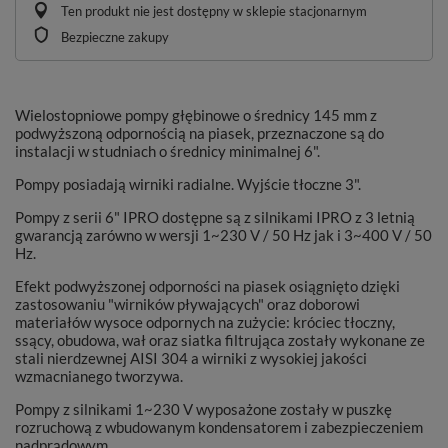
Ten produkt nie jest dostępny w sklepie stacjonarnym
Bezpieczne zakupy
Wielostopniowe pompy głębinowe o średnicy 145 mm z
podwyższoną odpornością na piasek, przeznaczone są do
instalacji w studniach o średnicy minimalnej 6".
Pompy posiadają wirniki radialne. Wyjście tłoczne 3".
Pompy z serii 6" IPRO dostępne są z silnikami IPRO z 3 letnią
gwarancją zarówno w wersji 1~230 V / 50 Hz jak i 3~400 V / 50
Hz.
Efekt podwyższonej odporności na piasek osiągnięto dzięki
zastosowaniu "wirników pływających" oraz doborowi
materiałów wysoce odpornych na zużycie: króciec tłoczny,
ssący, obudowa, wał oraz siatka filtrująca zostały wykonane ze
stali nierdzewnej AISI 304 a wirniki z wysokiej jakości
wzmacnianego tworzywa.
Pompy z silnikami 1~230 V wyposażone zostały w puszkę
rozruchową z wbudowanym kondensatorem i zabezpieczeniem
nadprądowym.