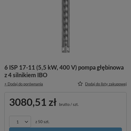
6 ISP 17-11 (5,5 kW, 400 V) pompa głębinowa
z 4 silnikiem IBO
+ Dodaj do porównania
Dodaj do listy zakupowej
3080,51 zł
brutto
/
szt.
z
50
szt.