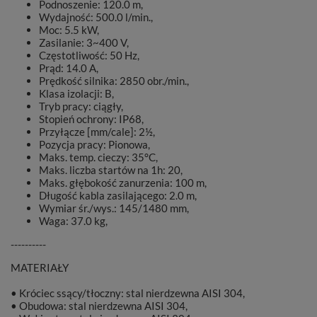
Podnoszenie: 120.0 m,
Wydajność: 500.0 l/min.,
Moc: 5.5 kW,
Zasilanie: 3~400 V,
Częstotliwość: 50 Hz,
Prąd: 14.0 A,
Prędkość silnika: 2850 obr./min.,
Klasa izolacji: B,
Tryb pracy: ciągły,
Stopień ochrony: IP68,
Przyłącze [mm/cale]: 2½,
Pozycja pracy: Pionowa,
Maks. temp. cieczy: 35°C,
Maks. liczba startów na 1h: 20,
Maks. głębokość zanurzenia: 100 m,
Długość kabla zasilającego: 2.0 m,
Wymiar śr./wys.: 145/1480 mm,
Waga: 37.0 kg,
----------
MATERIAŁY
• Króciec ssący/tłoczny: stal nierdzewna AISI 304,
• Obudowa: stal nierdzewna AISI 304,