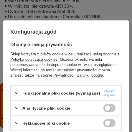
• Wał i rotor: stal nierdzewna AISI 304,
• Wirnik: stal nierdzewna AISI 304,
• Dyfuzor: stal nierdzewna AISI 304,
• Uszczelnienie mechaniczne: Ceramika/SiC/NBR,
• Silnik chłodzony olejem.
Konfiguracja zgód
Dbamy o Twoją prywatność
Marka
DAMBAT
Sklep korzysta z plików cookie w celu realizacji usług zgodnie z
Polityką dotyczącą cookies
. Możesz określić warunki
przechowywania lub dostępu do cookie w Twojej przeglądarce.
Symbol
1360
Więcej informacji na temat warunków i prywatności można
znaleźć także na stronie
Prywatność i warunki Google
.
Zawsze
Funkcjonalne pliki cookie (wymagane)
ZOBACZ RÓWNIEŻ
aktywne
Analityczne pliki cookie
8 FX8 70-3 (11 kW, 400 V) pompa głębinowa z 6
silnikiem IBO ITALY
Reklamowe pliki cookie
13 825,80 zł
/
szt.