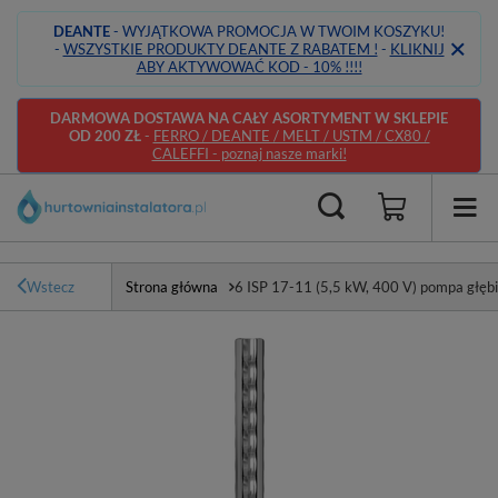
DEANTE
- WYJĄTKOWA PROMOCJA W TWOIM KOSZYKU!
-
WSZYSTKIE PRODUKTY DEANTE Z RABATEM !
-
KLIKNIJ
ABY AKTYWOWAĆ KOD - 10% !!!!
DARMOWA DOSTAWA NA CAŁY ASORTYMENT W SKLEPIE
OD 200 ZŁ
-
FERRO / DEANTE / MELT / USTM / CX80 /
CALEFFI - poznaj nasze marki!
Wstecz
Strona główna
6 ISP 17-11 (5,5 kW, 400 V) pompa głębi